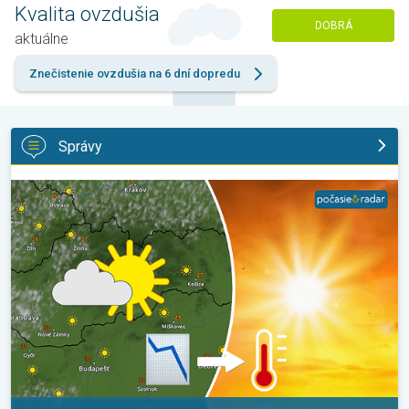
Kvalita ovzdušia
DOBRÁ
aktuálne
Znečistenie ovzdušia na 6 dní dopredu
Správy
Extrém ustúpi, horúčavy zostanú. Výhľad počasia. . .