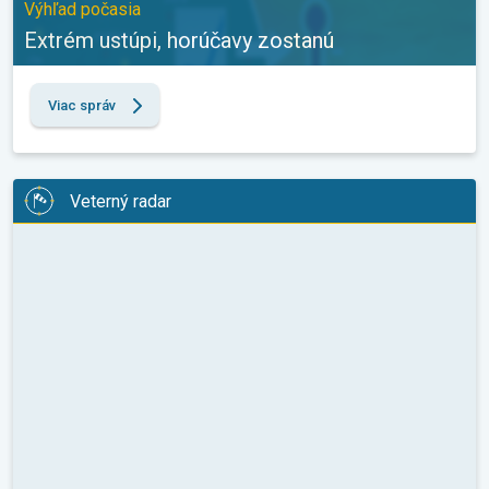
Výhľad počasia
Extrém ustúpi, horúčavy zostanú
Viac správ
Veterný radar