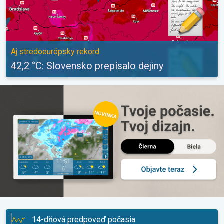
Aj stredoeurópsky rekord
42,2 °C: Slovensko prepísalo dejiny
14-dňová predpoveď počasia