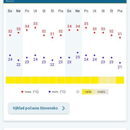
So
Ne
Po
Ut
St
Št
Pia
So
Ne
Po
Ut
St
Št
Pia
35
35
34
34
34
33
33
33
32
32
32
32
31
31
25
24
24
24
24
23
23
23
23
23
23
22
22
21
max. (°C)
min. (°C)
veľa
málo
Výhľad počasia Slovensko