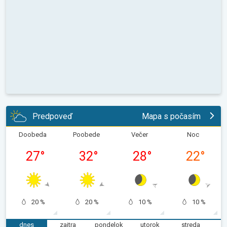
Predpoveď
Mapa s počasím
Doobeda
Poobede
Večer
Noc
27
°
32
°
28
°
22
°
20 %
20 %
10 %
10 %
dnes
zajtra
pondelok
utorok
streda
š