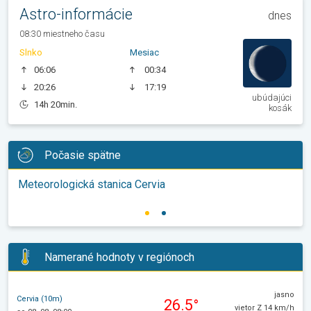
Astro-informácie
dnes
08:30 miestneho času
Slnko
Mesiac
06:06
00:34
20:26
17:19
ubúdajúci
14h 20min.
kosák
Počasie spätne
Meteorologická stanica Cervia
Namerané hodnoty v regiónoch
jasno
Cervia (10m)
26.5°
vietor Z 14 km/h