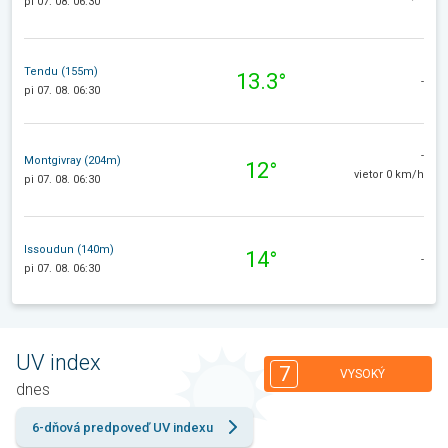
pi 07. 08. 06:30
Tendu (155m)
13.3°
-
pi 07. 08. 06:30
-
Montgivray (204m)
12°
vietor 0 km/h
pi 07. 08. 06:30
Issoudun (140m)
14°
-
pi 07. 08. 06:30
UV index
7
VYSOKÝ
dnes
6-dňová predpoveď UV indexu