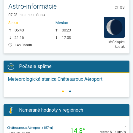
Astro-informácie
dnes
07:23 miestneho času
Slnko
Mesiac
06:40
00:23
21:16
17:03
ubúdajúci
14h 36min.
kosák
Počasie spätne
Meteorologická stanica Châteauroux Aéroport
Namerané hodnoty v regiónoch
-
Châteauroux Aéroport (157m)
14.3°
vietor S 14 km/h