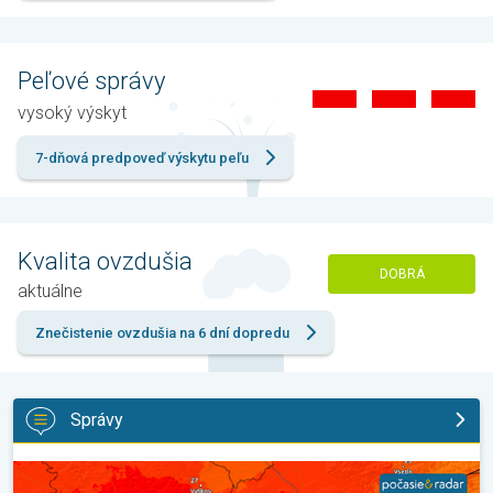
Peľové správy
vysoký výskyt
7-dňová predpoveď výskytu peľu
Kvalita ovzdušia
DOBRÁ
aktuálne
Znečistenie ovzdušia na 6 dní dopredu
Správy
Bol prekonaný rekord minimálnej teploty. Extrémne horúčavy 202