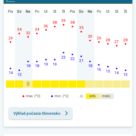
Pia
So
Ne
Po
Ut
St
Št
Pia
So
Ne
Po
Ut
St
Št
39
38
38
36
35
34
34
32
30
29
29
28
28
27
23
22
21
19
19
18
18
18
16
15
14
14
13
13
max. (°C)
min. (°C)
veľa
málo
Výhľad počasia Slovensko