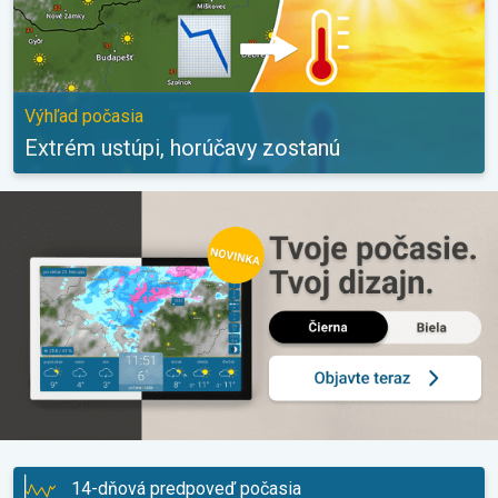
Výhľad počasia
Extrém ustúpi, horúčavy zostanú
14-dňová predpoveď počasia