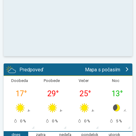
Predpoveď
Mapa s počasím
Doobeda
Poobede
Večer
Noc
17
°
29
°
25
°
13
°
0 %
0 %
0 %
5 %
dnes
zajtra
nedeľa
pondelok
utorok
s