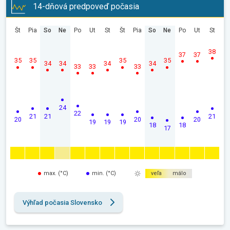
14-dňová predpoveď počasia
Št
Pia
So
Ne
Po
Ut
St
Št
Pia
So
Ne
Po
Ut
St
38
37
37
35
35
35
35
34
34
34
34
33
33
33
24
22
21
21
21
20
20
20
19
19
19
18
18
17
max. (°C)
min. (°C)
veľa
málo
Výhľad počasia Slovensko