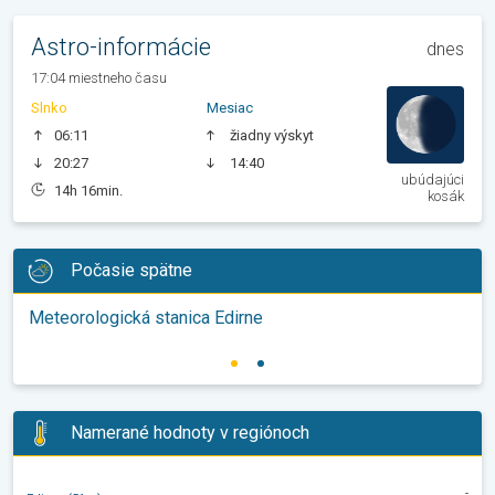
Astro-informácie
dnes
17:04 miestneho času
Slnko
Mesiac
06:11
žiadny výskyt
20:27
14:40
ubúdajúci
14h 16min.
kosák
Počasie spätne
Meteorologická stanica Edirne
Namerané hodnoty v regiónoch
-