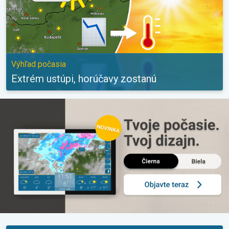
Výhľad počasia
Extrém ustúpi, horúčavy zostanú