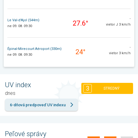
-
Le Val-d'Ajol (544m)
27.6°
vietor J 3 km/h
ne 09. 08. 09:30
-
Épinal-Mirecourt Aéroport (330m)
24°
vietor 3 km/h
ne 09. 08. 09:30
UV index
3
STREDNÝ
dnes
6-dňová predpoveď UV indexu
Peľové správy