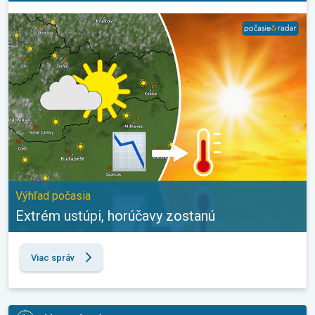
Extrém ustúpi, horúčavy zostanú. Výhľad počasia. . .
Výhľad počasia
Extrém ustúpi, horúčavy zostanú
Viac správ