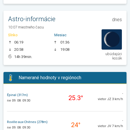
Astro-informácie
dnes
10:07 miestneho času
Slnko
Mesiac
06:19
01:36
20:58
19:08
ubúdajúci
14h 39min.
kosák
Namerané hodnoty v regiónoch
-
Épinal (317m)
25.3°
vietor JZ 3 km/h
ne 09. 08. 09:30
-
Roville-aux-Chênes (278m)
24°
vietor JV 7 km/h
ne 09. 08. 09:30