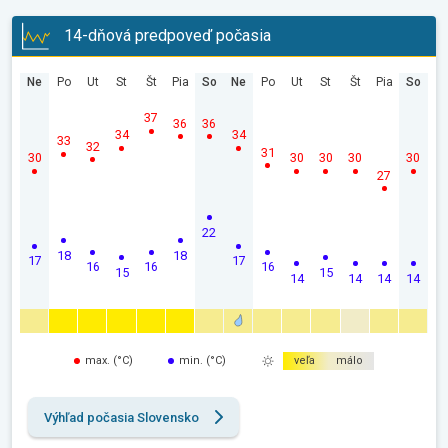
14-dňová predpoveď počasia
Ne
Po
Ut
St
Št
Pia
So
Ne
Po
Ut
St
Št
Pia
So
37
36
36
34
34
33
32
31
30
30
30
30
30
27
22
18
18
17
17
16
16
16
15
15
14
14
14
14
max. (°C)
min. (°C)
veľa
málo
Výhľad počasia Slovensko