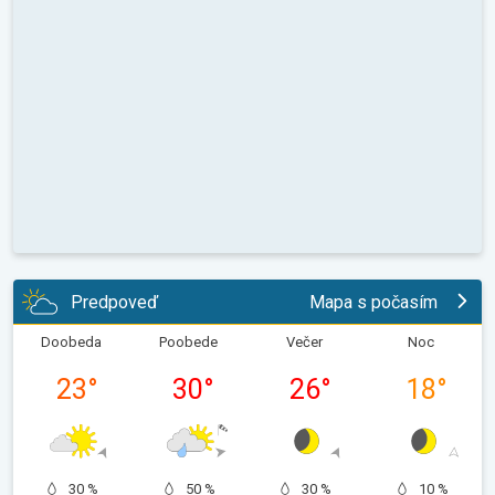
Predpoveď
Mapa s počasím
Doobeda
Poobede
Večer
Noc
23
°
30
°
26
°
18
°
30 %
50 %
30 %
10 %