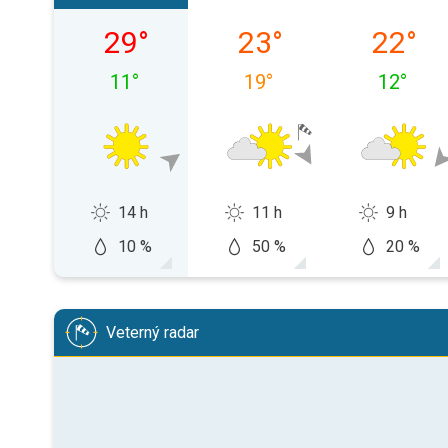
nedeľa 09. 08.
pondelok 10. 08.
utorok 1
29
°
23
°
22
°
11
°
19
°
12
°
14 h
11 h
9 h
10 %
50 %
20 %
Veterný radar