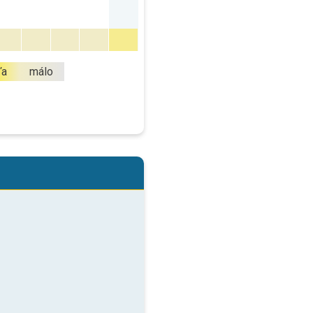
ľa
málo