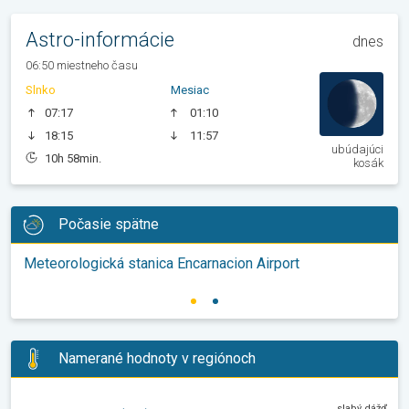
Astro-informácie
dnes
06:50 miestneho času
Slnko
Mesiac
07:17
01:10
18:15
11:57
ubúdajúci
10h 58min.
kosák
Počasie spätne
Meteorologická stanica Encarnacion Airport
Namerané hodnoty v regiónoch
slabý dážď