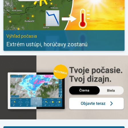
Výhľad počasia
Extrém ustúpi, horúčavy zostanú