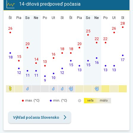
14-dňová predpoveď počasia
Št
Pia
So
Ne
Po
Ut
St
Št
Pia
So
Ne
Po
Ut
St
28
26
26
25
22
22
20
20
18
18
16
15
18
14
17
13
16
15
15
13
13
13
12
12
11
11
10
9
max. (°C)
min. (°C)
veľa
málo
Výhľad počasia Slovensko