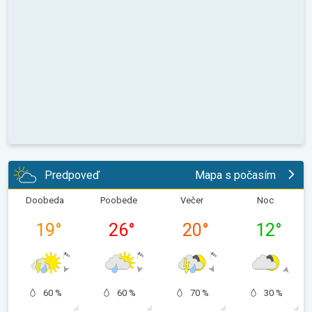
Predpoveď
Mapa s počasím
Doobeda
Poobede
Večer
Noc
19
°
26
°
20
°
12
°
60 %
60 %
70 %
30 %