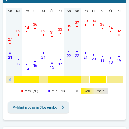
So
Ne
Po
Ut
St
Št
Pia
So
Ne
Po
Ut
St
Št
Pia
38
38
37
36
36
35
34
34
33
32
32
32
31
27
22
22
21
21
21
20
19
19
18
17
17
16
15
14
max. (°C)
min. (°C)
veľa
málo
Výhľad počasia Slovensko