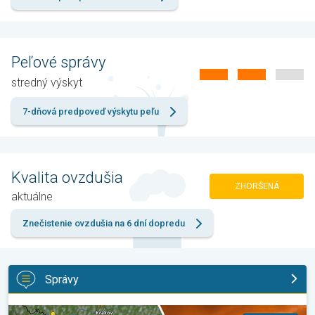
Peľové správy
stredný výskyt
7-dňová predpoveď výskytu peľu
Kvalita ovzdušia
ZHORŠENÁ
aktuálne
Znečistenie ovzdušia na 6 dní dopredu
Správy
Extrém ustúpi, horúčavy zostanú. Výhľad počasia. . .