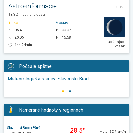
Astro-informácie
dnes
18:32 miestneho času
Slnko
Mesiac
05:41
00:07
20:05
16:59
ubúdajúci
14h 24min.
kosák
Počasie spätne
Meteorologická stanica Slavonski Brod
Namerané hodnoty v regiónoch
-
Slavonski Brod (89m)
28.5°
vietor SZ 7 km/h