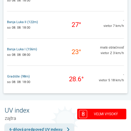
so 08. 08. 18:00
-
Banja Luka II (122m)
27°
vietor 7 km/h
so 08. 08. 18:00
malá oblačnosť
Banja Luka I (156m)
23°
vietor Z 3 km/h
so 08. 08. 08:00
-
Gradište (98m)
28.6°
vietor S 18 km/h
so 08. 08. 18:00
UV index
8
VEĽMI VYSOKÝ
zajtra
6-dňová predpoveď UV indexu