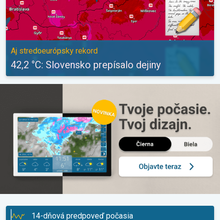
Aj stredoeurópsky rekord
42,2 °C: Slovensko prepísalo dejiny
14-dňová predpoveď počasia