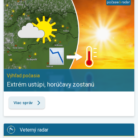
Výhľad počasia
Extrém ustúpi, horúčavy zostanú
Viac správ
Veterný radar