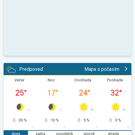
Predpoveď
Mapa s počasím
Večer
Noc
Doobeda
Poobede
25
°
17
°
24
°
32
°
30 %
10 %
5 %
0 %
dnes
zajtra
pondelok
utorok
streda
š