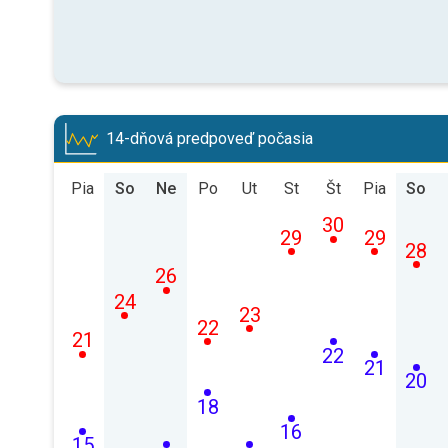
14-dňová predpoveď počasia
Pia
So
Ne
Po
Ut
St
Št
Pia
So
30
29
29
28
26
24
23
22
21
22
21
20
18
16
15