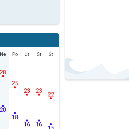
Ne
Po
Ut
St
Št
28
25
23
23
22
20
18
16
16
15