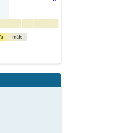
ľa
málo