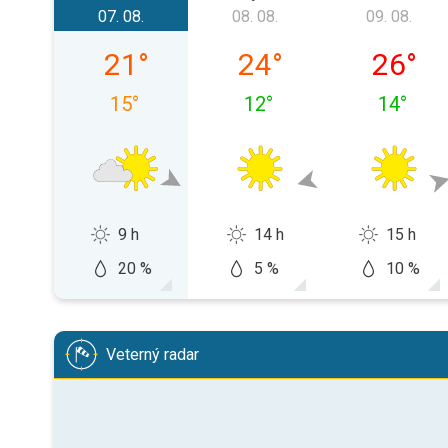
07. 08.
08. 08.
09. 08.
piatok 07. 08.
sobota 08. 08.
nedeľa 0
21
°
24
°
26
°
15
°
12
°
14
°
9 h
14 h
15 h
20 %
5 %
10 %
Veterný radar