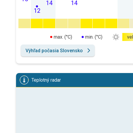
14
14
12
max. (°C)
min. (°C)
ve
Výhľad počasia Slovensko
Teplotný radar