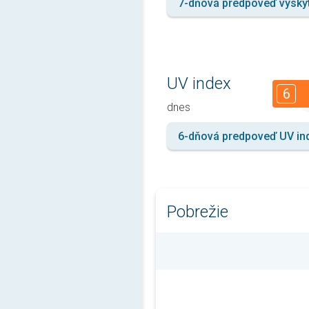
7-dňová predpoveď výsky
UV index
6
dnes
6-dňová predpoveď UV in
Pobrežie