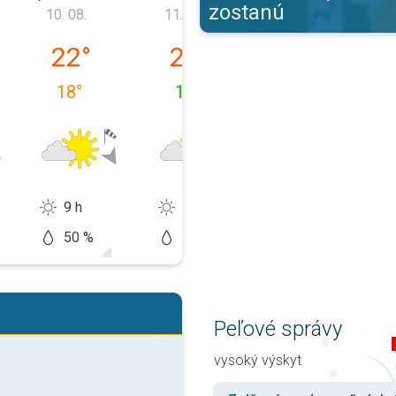
zostanú
10. 08.
11. 08.
12. 08.
9. 08.
pondelok 10. 08.
utorok 11. 08.
streda 12. 08.
22
°
23
°
29
°
18
°
14
°
16
°
9 h
11 h
14 h
50 %
10 %
20 %
Peľové správy
vysoký výskyt