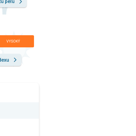
tu peľu
VYSOKÝ
dexu