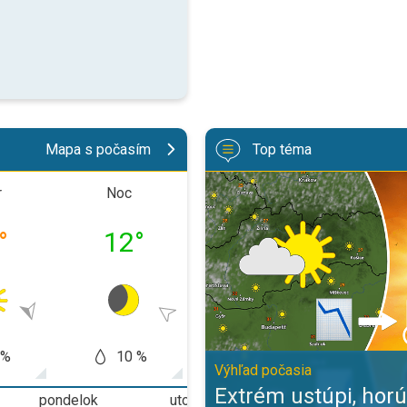
Mapa s počasím
Top téma
Extrém ustúpi, horúčavy zostanú.
r
Noc
Doobeda
Poobe
°
12
°
18
°
24
 %
10 %
0 %
5
Výhľad počasia
Extrém ustúpi, hor
pondelok
utorok
streda