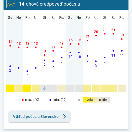
14-dňová predpoveď počasia
So
Ne
Po
Ut
St
Št
Pia
So
Ne
Po
Ut
St
Št
Pia
21
21
20
18
17
15
15
14
13
13
13
13
11
8
11
11
10
10
8
7
7
6
5
5
2
1
1
-1
max. (°C)
min. (°C)
veľa
málo
Výhľad počasia Slovensko