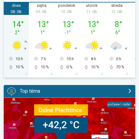
dnes
zajtra
pondelok
utorok
streda
š
08. 08.
09. 08.
10. 08.
11. 08.
12. 08.
1
sobota 08. 08.
nedeľa 09. 08.
pondelok 10. 08.
utorok 11. 08.
streda 12. 08
14
°
13
°
13
°
13
°
8
°
2
°
1
°
-1
°
1
°
6
°
10 h
7 h
10 h
8 h
0 h
10 %
10 %
0 %
10 %
70 %
Top téma
42,2 °C: Slovensko prepísalo dejiny. Aj stredoeurópsky rekord. .