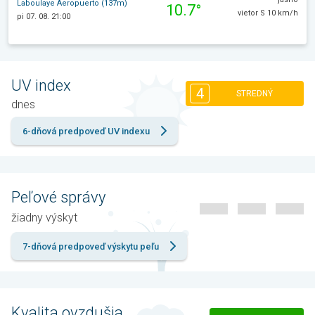
Laboulaye Aeropuerto (137m)
10.7°
vietor S 10 km/h
pi 07. 08. 21:00
UV index
4
STREDNÝ
dnes
6-dňová predpoveď UV indexu
Peľové správy
žiadny výskyt
7-dňová predpoveď výskytu peľu
Kvalita ovzdušia