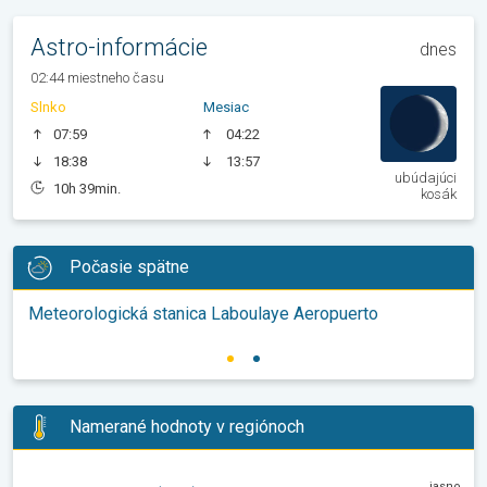
Astro-informácie
dnes
02:44 miestneho času
Slnko
Mesiac
07:59
04:22
18:38
13:57
ubúdajúci
10h 39min.
kosák
Počasie spätne
Meteorologická stanica Laboulaye Aeropuerto
Namerané hodnoty v regiónoch
jasno