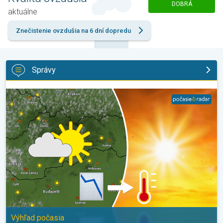
DOBRÁ
aktuálne
Znečistenie ovzdušia na 6 dní dopredu
Správy
Extrém ustúpi, horúčavy zostanú. Výhľad počasia. . .
Výhľad počasia