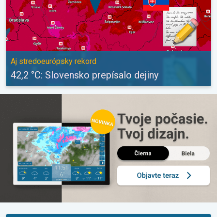
Aj stredoeurópsky rekord
42,2 °C: Slovensko prepísalo dejiny