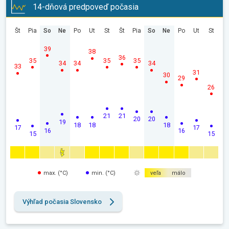
14-dňová predpoveď počasia
Št
Pia
So
Ne
Po
Ut
St
Št
Pia
So
Ne
Po
Ut
St
39
38
36
35
35
35
34
34
34
33
31
30
29
26
21
21
20
20
19
18
18
18
17
17
16
16
15
15
max. (°C)
min. (°C)
veľa
málo
Výhľad počasia Slovensko