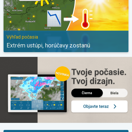
Výhľad počasia
Extrém ustúpi, horúčavy zostanú