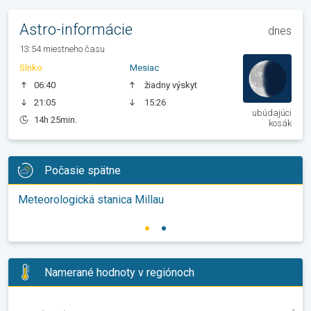
Astro-informácie
dnes
13:54 miestneho času
Slnko
Mesiac
06:40
žiadny výskyt
21:05
15:26
ubúdajúci
14h 25min.
kosák
Počasie spätne
Meteorologická stanica Millau
Namerané hodnoty v regiónoch
-