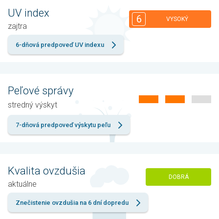
UV index
6
VYSOKÝ
zajtra
6-dňová predpoveď UV indexu
Peľové správy
stredný výskyt
7-dňová predpoveď výskytu peľu
Kvalita ovzdušia
DOBRÁ
aktuálne
Znečistenie ovzdušia na 6 dní dopredu