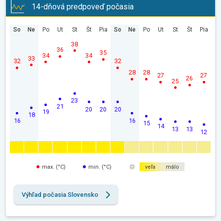
14-dňová predpoveď počasia
So
Ne
Po
Ut
St
Št
Pia
So
Ne
Po
Ut
St
Št
Pia
38
36
35
34
34
33
32
32
28
28
27
27
26
25
23
21
20
20
20
19
18
16
16
15
14
13
13
12
max. (°C)
min. (°C)
veľa
málo
Výhľad počasia Slovensko