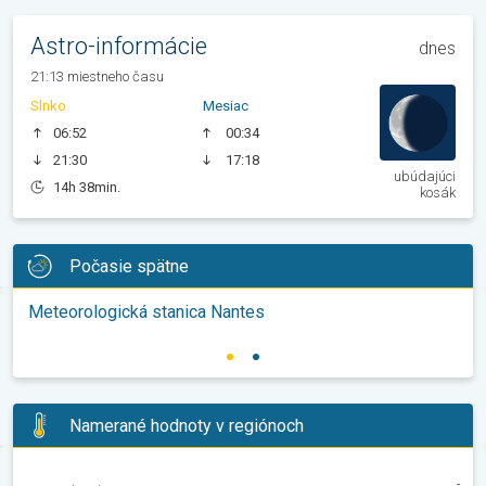
Astro-informácie
dnes
21:13 miestneho času
Slnko
Mesiac
06:52
00:34
21:30
17:18
ubúdajúci
14h 38min.
kosák
Počasie spätne
Meteorologická stanica Nantes
Namerané hodnoty v regiónoch
-