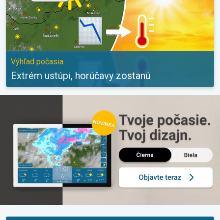
Výhľad počasia
Extrém ustúpi, horúčavy zostanú