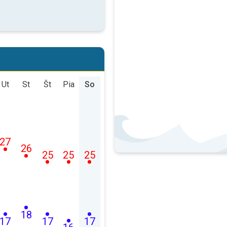
Ut
St
Št
Pia
So
27
26
25
25
25
18
17
17
17