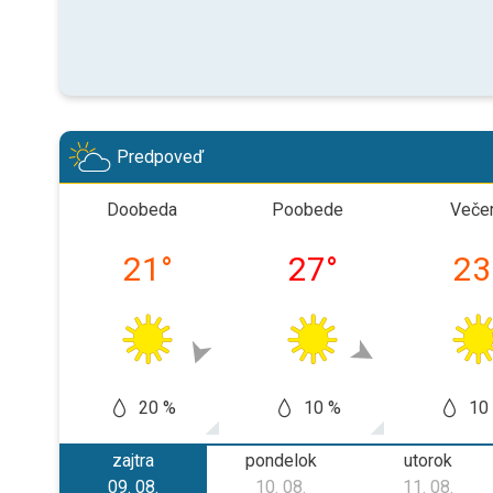
Predpoveď
Doobeda
Poobede
Veče
21
°
27
°
23
20 %
10 %
10
zajtra
pondelok
utorok
09. 08.
10. 08.
11. 08.