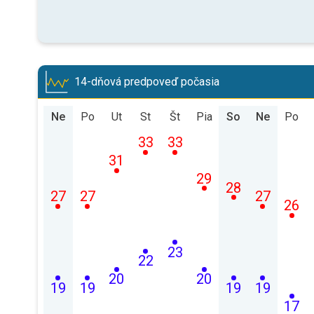
14-dňová predpoveď počasia
Ne
Po
Ut
St
Št
Pia
So
Ne
Po
33
33
31
29
28
27
27
27
26
23
22
20
20
19
19
19
19
17