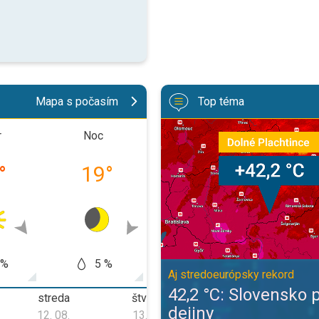
Mapa s počasím
Top téma
42,2 °C: Slovensko prepísalo dej
r
Noc
Doobeda
Poobe
°
19
°
21
°
27
 %
5 %
0 %
0
Aj stredoeurópsky rekord
42,2 °C: Slovensko 
streda
štvrtok
piatok
dejiny
12. 08.
13. 08.
14. 08.