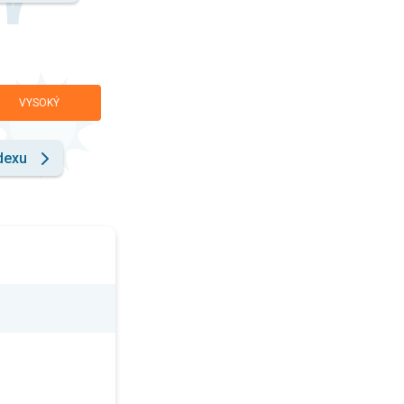
VYSOKÝ
dexu