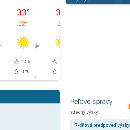
1. 08.
streda 12. 08.
štvrtok 13. 08.
piatok 14. 08.
33
°
33
°
29
°
22
°
23
°
20
°
14 h
14 h
12 h
0 %
10 %
20 %
Peľové správy
stredný výskyt
7-dňová predpoveď výsky