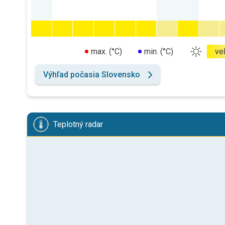
max. (°C)
min. (°C)
ve
Výhľad počasia Slovensko
Teplotný radar