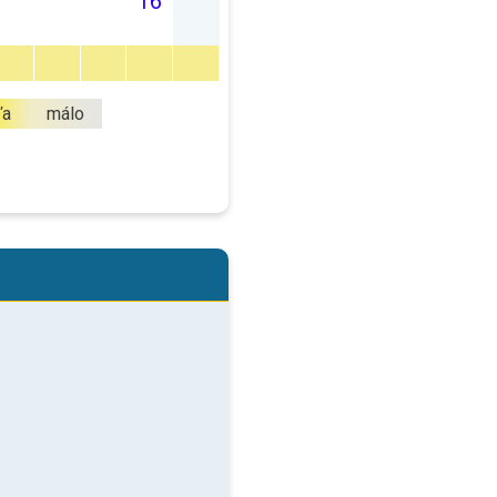
16
ľa
málo