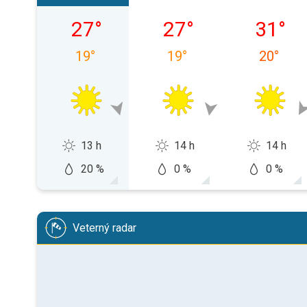
nedeľa 09. 08.
pondelok 10. 08.
utorok 1
27
°
27
°
31
°
19
°
19
°
20
°
13 h
14 h
14 h
20 %
0 %
0 %
Veterný radar