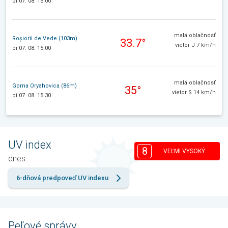
pi 07. 08. 15:00
malá oblačnosť
Roșiorii de Vede (103m)
33.7°
vietor J 7 km/h
pi 07. 08. 15:00
malá oblačnosť
Gorna Oryahovica (86m)
35°
vietor S 14 km/h
pi 07. 08. 15:30
UV index
8
VEĽMI VYSOKÝ
dnes
6-dňová predpoveď UV indexu
Peľové správy