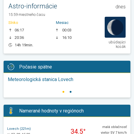
Astro-informácie
dnes
15:59 miestneho času
Slnko
Mesiac
06:17
00:03
20:36
16:10
ubúdajúci
14h 19min.
kosák
Počasie spätne
Meteorologická stanica Lovech
Namerané hodnoty v regiónoch
malá oblačnosť
Lovech (221m)
34.5°
vietor SV 7 km/h