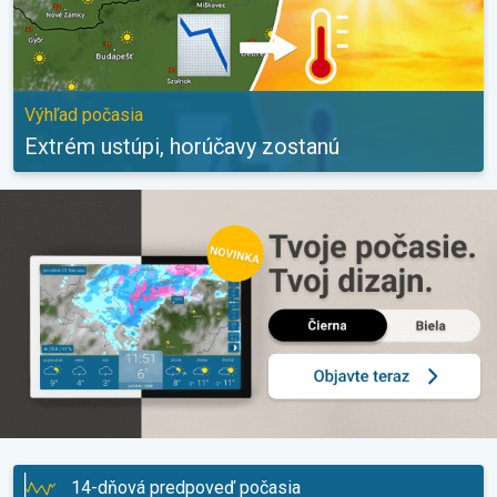
Výhľad počasia
Extrém ustúpi, horúčavy zostanú
14-dňová predpoveď počasia