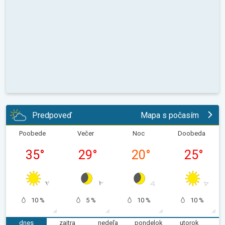
Predpoveď
Mapa s počasím
Poobede
Večer
Noc
Doobeda
35
°
29
°
20
°
25
°
10 %
5 %
10 %
10 %
dnes
zajtra
nedeľa
pondelok
utorok
s