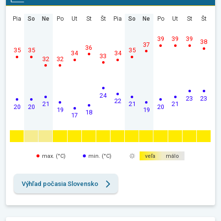
Pia
So
Ne
Po
Ut
St
Št
Pia
So
Ne
Po
Ut
St
Št
39
39
39
38
37
36
35
35
35
34
34
33
32
32
24
23
23
22
21
21
21
20
20
20
19
19
18
17
max. (°C)
min. (°C)
veľa
málo
Výhľad počasia Slovensko