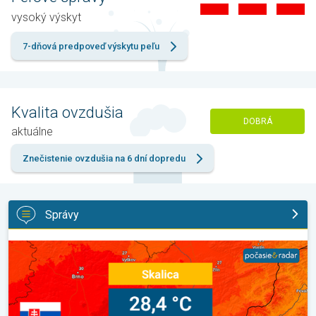
vysoký výskyt
7-dňová predpoveď výskytu peľu
Kvalita ovzdušia
DOBRÁ
aktuálne
Znečistenie ovzdušia na 6 dní dopredu
Správy
Bol prekonaný rekord minimálnej teploty. Extrémne horúčavy 202