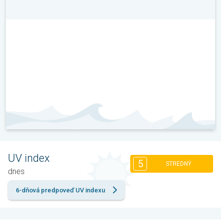
UV index
5
STREDNÝ
dnes
6-dňová predpoveď UV indexu