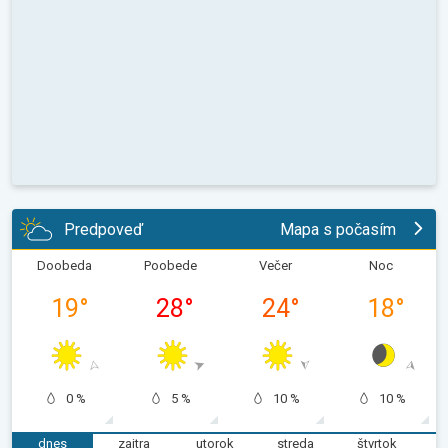
Predpoveď
Mapa s počasím
Doobeda
Poobede
Večer
Noc
19
°
28
°
24
°
18
°
0 %
5 %
10 %
10 %
dnes
zajtra
utorok
streda
štvrtok
p