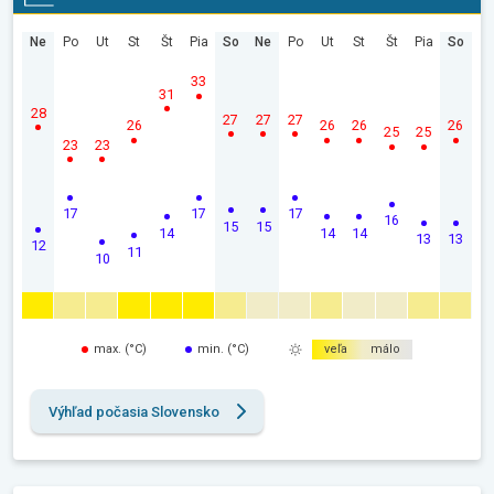
Ne
Po
Ut
St
Št
Pia
So
Ne
Po
Ut
St
Št
Pia
So
33
31
28
27
27
27
26
26
26
26
25
25
23
23
17
17
17
16
15
15
14
14
14
13
13
12
11
10
max. (°C)
min. (°C)
veľa
málo
Výhľad počasia Slovensko