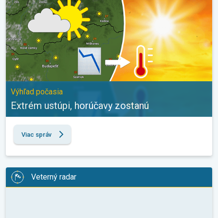
Výhľad počasia
Extrém ustúpi, horúčavy zostanú
Viac správ
Veterný radar