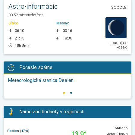
Astro-informácie
sobota
00:52 miestneho času
Slnko
Mesiac
06:10
00:16
21:15
18:36
ubúdajúci
15h 5min.
kosák
Počasie spätne
Meteorologická stanica Deelen
Namerané hodnoty v regiónoch
oblačno
Deelen (47m)
13.9°
vietor 0 km/h