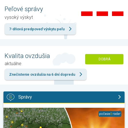
Peľové správy
vysoký výskyt
7-dňová predpoveď výskytu peľu
Kvalita ovzdušia
DOBRÁ
aktuálne
Znečistenie ovzdušia na 6 dní dopredu
Správy
Extrém ustúpi, horúčavy zostanú. Výhľad počasia. . .