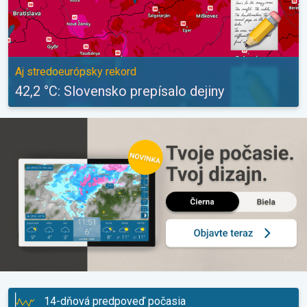
Aj stredoeurópsky rekord
42,2 °C: Slovensko prepísalo dejiny
14-dňová predpoveď počasia