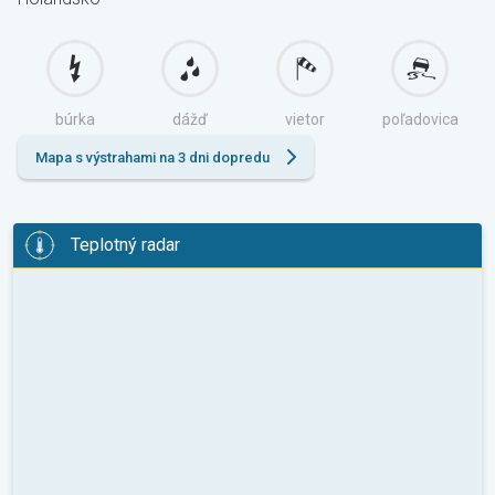
búrka
dážď
vietor
poľadovica
Mapa s výstrahami na 3 dni dopredu
Teplotný radar