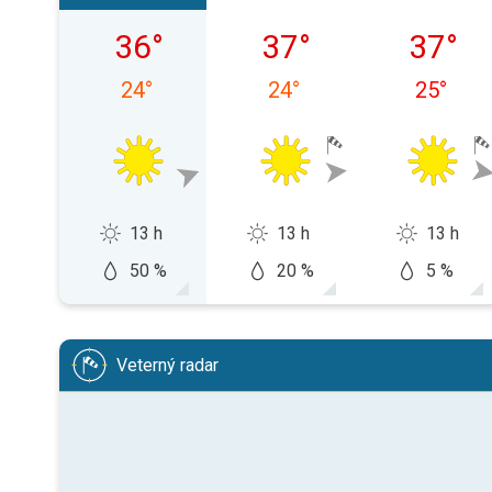
sobota 08. 08.
nedeľa 09. 08.
pondelok
36
°
37
°
37
°
24
°
24
°
25
°
13 h
13 h
13 h
50 %
20 %
5 %
Veterný radar