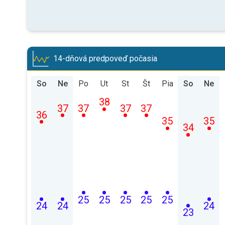
14-dňová predpoveď počasia
So
Ne
Po
Ut
St
Št
Pia
So
Ne
38
37
37
37
37
36
35
35
34
25
25
25
25
25
24
24
24
23