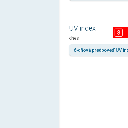
UV index
8
dnes
6-dňová predpoveď UV in