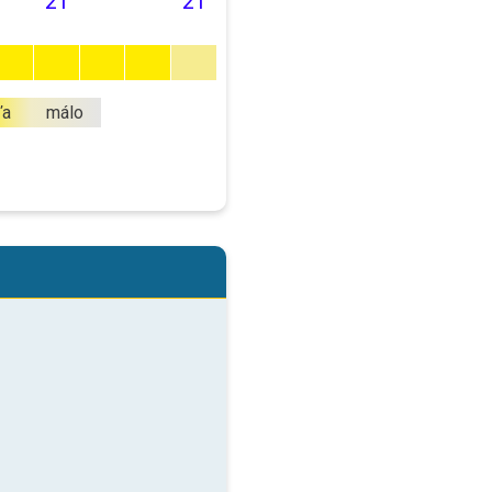
21
21
ľa
málo