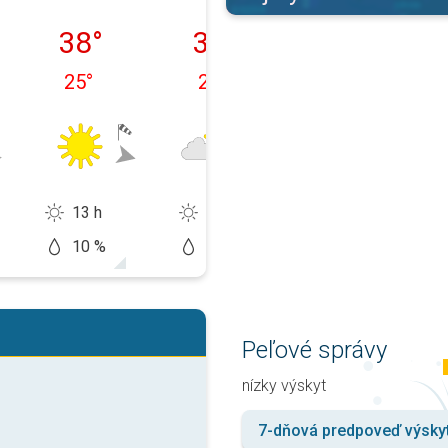
 10. 08.
utorok 11. 08.
streda 12. 08.
štvrtok 13. 08.
38
°
37
°
37
°
25
°
25
°
25
°
13 h
11 h
12 h
10 %
20 %
20 %
Peľové správy
nízky výskyt
7-dňová predpoveď výsky