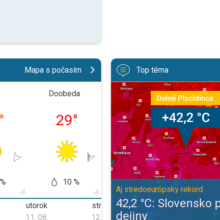
Mapa s počasím
Top téma
42,2 °C: Slovensko prepísalo dej
Doobeda
Poobede
Veče
°
29
°
37
°
31
 %
10 %
20 %
20
Aj stredoeurópsky rekord
42,2 °C: Slovensko 
utorok
streda
štvrtok
dejiny
11. 08.
12. 08.
13. 08.