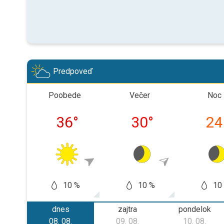
Predpoveď
Poobede
Večer
Noc
36
°
30
°
24
10 %
10 %
10
dnes
zajtra
pondelok
08. 08.
09. 08.
10. 08.