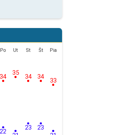
Po
Ut
St
Št
Pia
35
34
34
34
33
23
23
22