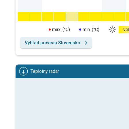
max. (°C)
min. (°C)
ve
Výhľad počasia Slovensko
Teplotný radar