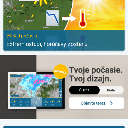
Výhľad počasia
Extrém ustúpi, horúčavy zostanú