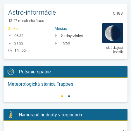
Astro-informácie
dnes
13:47 miestneho času
Slnko
Mesiac
06:32
žiadny výskyt
21:22
15:50
ubúdajúci
14h 50min.
kosák
Počasie spätne
Meteorologická stanica Trappes
Namerané hodnoty v regiónoch
-