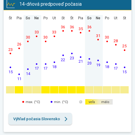
14-dňová predpoveď počasia
Št
Pia
So
Ne
Po
Ut
St
Št
Pia
So
Ne
Po
Ut
St
36
36
36
35
33
33
31
30
30
30
28
26
25
23
23
22
21
20
19
18
18
17
17
17
15
15
14
11
max. (°C)
min. (°C)
veľa
málo
Výhľad počasia Slovensko