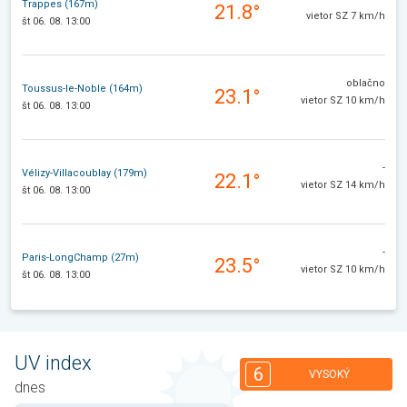
Trappes (167m)
21.8°
vietor SZ 7 km/h
št 06. 08. 13:00
oblačno
Toussus-le-Noble (164m)
23.1°
vietor SZ 10 km/h
št 06. 08. 13:00
-
Vélizy-Villacoublay (179m)
22.1°
vietor SZ 14 km/h
št 06. 08. 13:00
-
Paris-LongChamp (27m)
23.5°
vietor SZ 10 km/h
št 06. 08. 13:00
UV index
6
VYSOKÝ
dnes