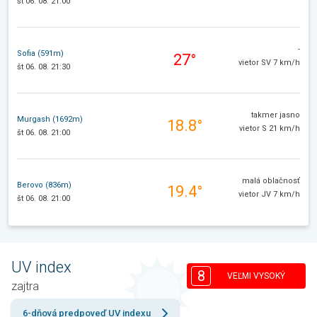
št 06. 08. 21:00
-
Sofia (591m)
27°
vietor SV 7 km/h
št 06. 08. 21:30
takmer jasno
Murgash (1692m)
18.8°
vietor S 21 km/h
št 06. 08. 21:00
malá oblačnosť
Berovo (836m)
19.4°
vietor JV 7 km/h
št 06. 08. 21:00
UV index
8
VEĽMI VYSOKÝ
zajtra
6-dňová predpoveď UV indexu