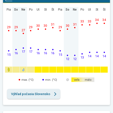
Pia
So
Ne
Po
Ut
St
Št
Pia
So
Ne
Po
Ut
St
Št
34
34
33
33
31
31
30
30
30
29
29
29
29
27
17
17
16
16
16
16
15
15
14
14
14
13
12
12
max. (°C)
min. (°C)
veľa
málo
Výhľad počasia Slovensko