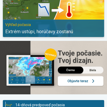
Výhľad počasia
Extrém ustúpi, horúčavy zostanú
14-dňová predpoveď počasia