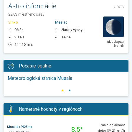
Astro-informácie
dnes
22:03 miestneho času
Slnko
Mesiac
06:24
žiadny výskyt
20:40
14:54
ubúdajúci
14h 16min.
kosák
Počasie spätne
Meteorologická stanica Musala
Namerané hodnoty v regiónoch
malá oblačnosť
Musala (2925m)
8.5°
vietor SV 21 km/h