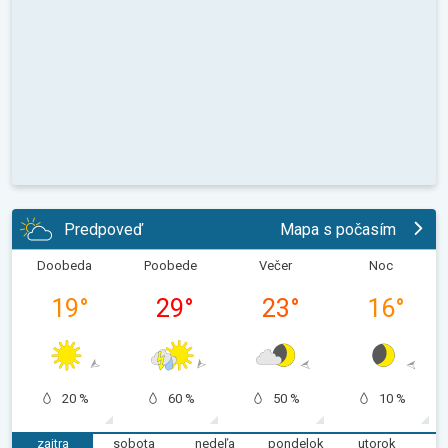
Predpoveď
Mapa s počasím
Doobeda
Poobede
Večer
Noc
19
°
29
°
23
°
16
°
20 %
60 %
50 %
10 %
zajtra
sobota
nedeľa
pondelok
utorok
s