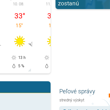
zostanú
10. 08.
11. 08.
12. 08.
9. 08.
pondelok 10. 08.
utorok 11. 08.
streda 12. 08.
33
°
34
°
33
°
15
°
16
°
17
°
13 h
13 h
12 h
5 %
5 %
20 %
Peľové správy
stredný výskyt