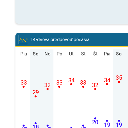
14-dňová predpoveď počasia
Pia
So
Ne
Po
Ut
St
Št
Pia
So
35
34
34
33
33
33
32
32
29
20
19
19
18