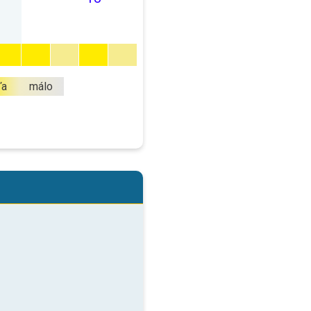
ľa
málo