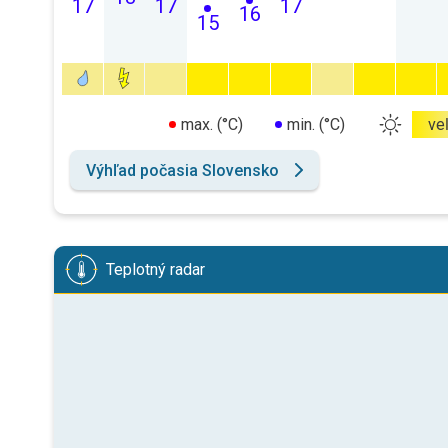
17
17
17
16
15
max. (°C)
min. (°C)
ve
Výhľad počasia Slovensko
Teplotný radar