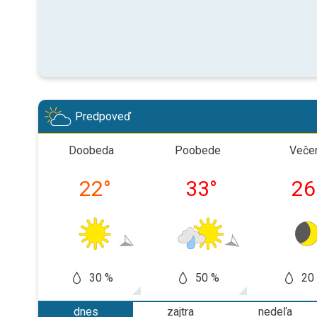
Predpoveď
Doobeda
Poobede
Veče
22
°
33
°
26
30 %
50 %
20
dnes
zajtra
nedeľa