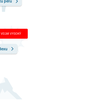
tu peľu
VEĽMI VYSOKÝ
dexu