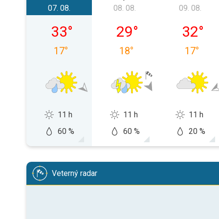
07. 08.
08. 08.
09. 08.
piatok 07. 08.
sobota 08. 08.
nedeľa 0
33
°
29
°
32
°
17
°
18
°
17
°
11 h
11 h
11 h
60 %
60 %
20 %
Veterný radar