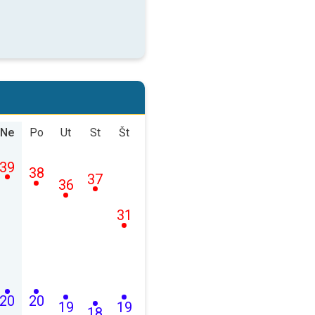
Ne
Po
Ut
St
Št
39
38
37
36
31
20
20
19
19
18