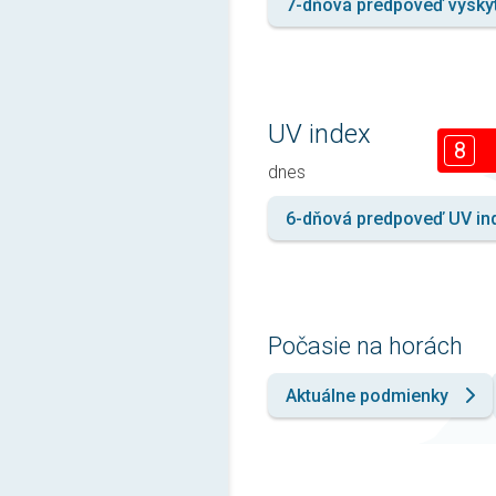
7-dňová predpoveď výsky
UV index
8
dnes
6-dňová predpoveď UV in
Počasie na horách
Aktuálne podmienky