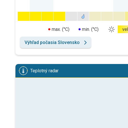
max. (°C)
min. (°C)
ve
Výhľad počasia Slovensko
Teplotný radar