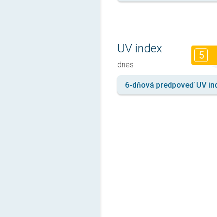
UV index
5
dnes
6-dňová predpoveď UV in