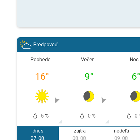
Predpoveď
Poobede
Večer
Noc
16
°
9
°
6
5 %
0 %
0 
dnes
zajtra
nedeľa
07. 08.
08. 08.
09. 08.