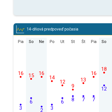
14-dňová predpoveď počasia
Pia
So
Ne
Po
Ut
St
Št
Pia
So
18
16
16
16
15
14
13
12
9
12
8
7
7
6
6
3
3
2