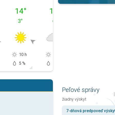
9. 08.
pondelok 10. 08.
utorok 11. 08.
streda 12. 08.
14
°
12
°
9
°
3
°
6
°
8
°
10 h
0 h
0 h
5 %
10 %
60 %
Peľové správy
žiadny výskyt
7-dňová predpoveď výsky