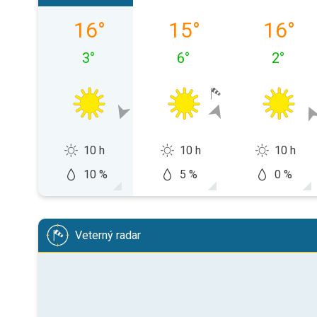
piatok 07. 08.
sobota 08. 08.
nedeľa 0
16
°
15
°
16
°
3
°
6
°
2
°
10 h
10 h
10 h
10 %
5 %
0 %
Veterný radar