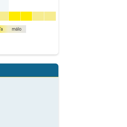
ľa
málo