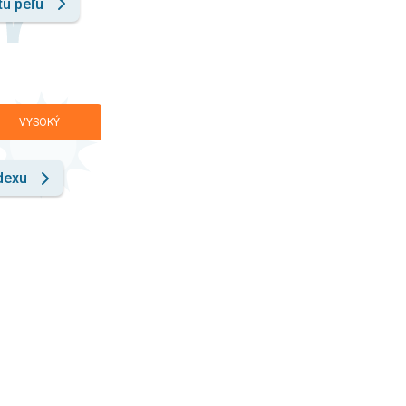
tu peľu
VYSOKÝ
dexu