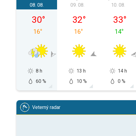
08. 08.
09. 08.
10. 08.
sobota 08. 08.
nedeľa 09. 08.
pondelok
30
°
32
°
33
°
16
°
16
°
14
°
8 h
13 h
14 h
60 %
10 %
0 %
Veterný radar