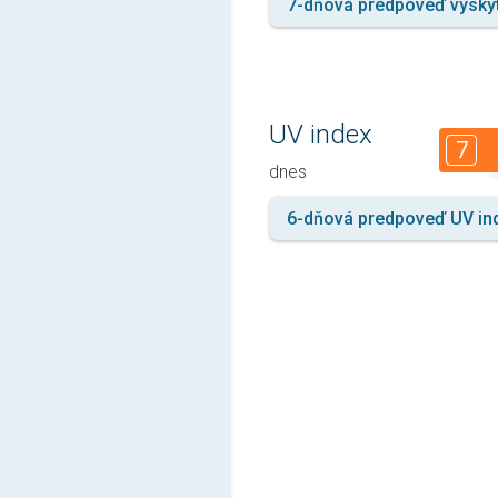
7-dňová predpoveď výsky
UV index
7
dnes
6-dňová predpoveď UV in