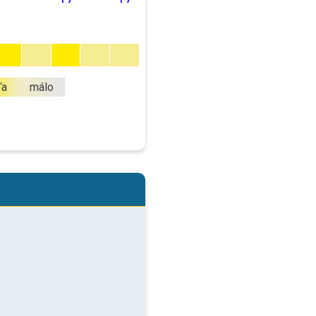
ľa
málo