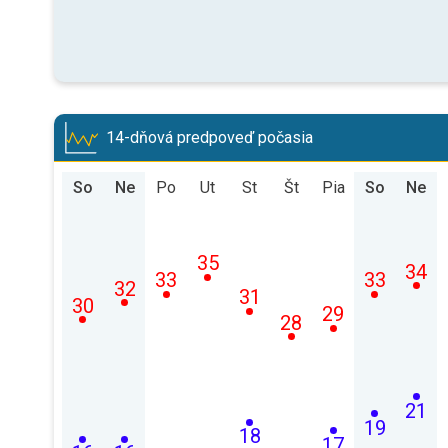
14-dňová predpoveď počasia
So
Ne
Po
Ut
St
Št
Pia
So
Ne
35
34
33
33
32
31
30
29
28
21
19
18
17