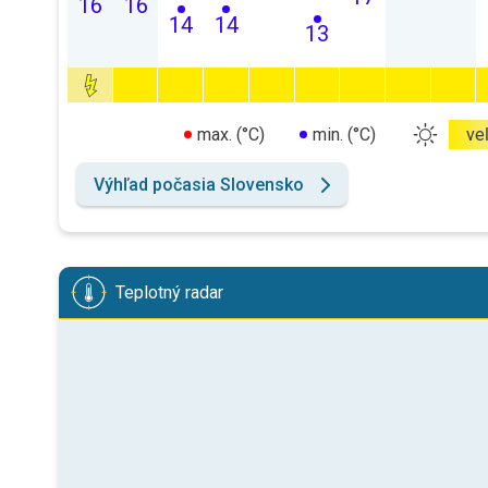
16
16
14
14
13
max. (°C)
min. (°C)
ve
Výhľad počasia Slovensko
Teplotný radar