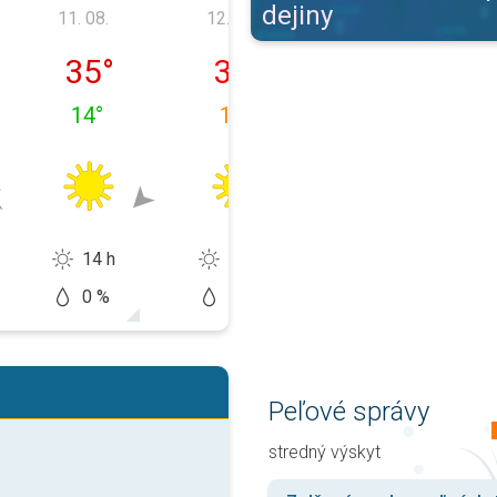
dejiny
11. 08.
12. 08.
13. 08.
 10. 08.
utorok 11. 08.
streda 12. 08.
štvrtok 13. 08.
35
°
31
°
28
°
14
°
18
°
13
°
14 h
12 h
13 h
0 %
10 %
20 %
Peľové správy
stredný výskyt