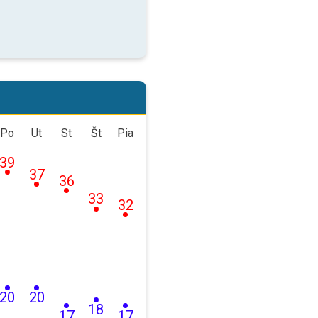
Po
Ut
St
Št
Pia
39
37
36
33
32
20
20
18
17
17