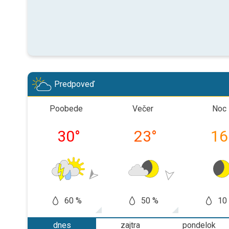
Predpoveď
Poobede
Večer
Noc
30
°
23
°
16
60 %
50 %
10
dnes
zajtra
pondelok