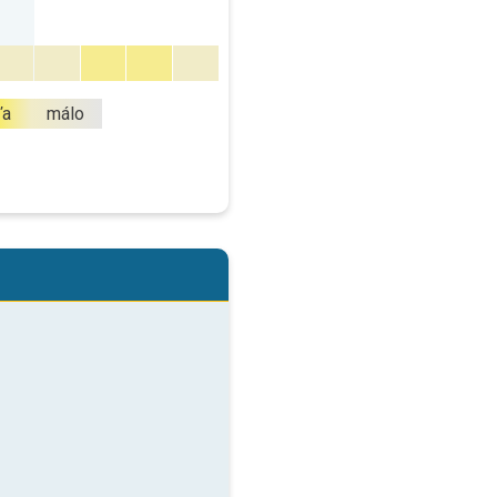
ľa
málo