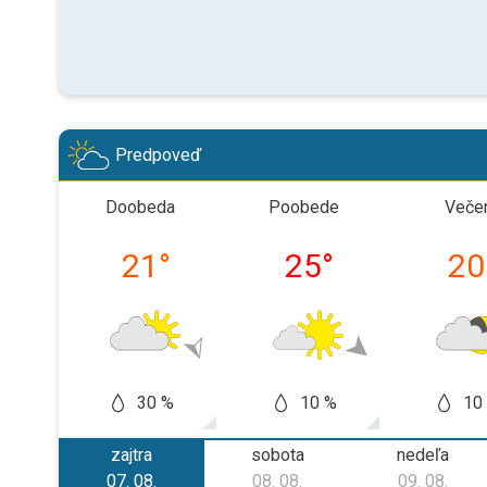
Predpoveď
Doobeda
Poobede
Veče
21
°
25
°
20
30 %
10 %
10
zajtra
sobota
nedeľa
07. 08.
08. 08.
09. 08.