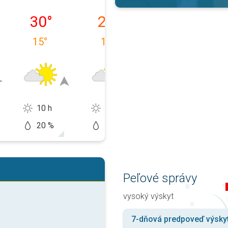
9. 08.
pondelok 10. 08.
utorok 11. 08.
streda 12. 08.
30
°
24
°
25
°
15
°
19
°
14
°
10 h
12 h
13 h
20 %
20 %
5 %
Peľové správy
vysoký výskyt
7-dňová predpoveď výsky