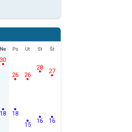
Ne
Po
Ut
St
Št
30
28
27
26
26
18
18
16
16
15