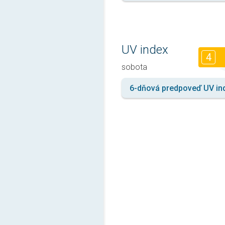
UV index
4
sobota
6-dňová predpoveď UV in