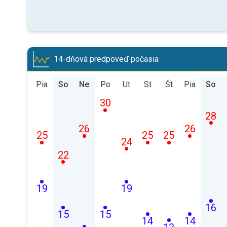
14-dňová predpoveď počasia
Pia
So
Ne
Po
Ut
St
Št
Pia
So
30
28
26
26
25
25
25
24
22
19
19
16
15
15
14
14