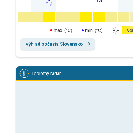
13
12
max. (°C)
min. (°C)
ve
Výhľad počasia Slovensko
Teplotný radar