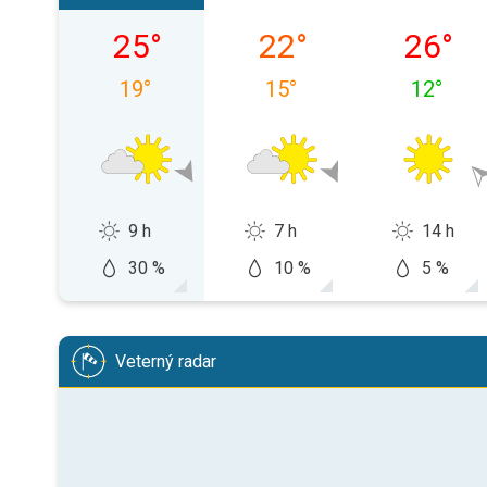
piatok 07. 08.
sobota 08. 08.
nedeľa 0
25
°
22
°
26
°
19
°
15
°
12
°
9 h
7 h
14 h
30 %
10 %
5 %
Veterný radar