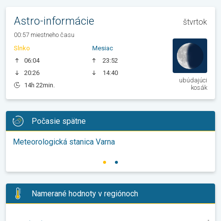
Astro-informácie
štvrtok
00:57 miestneho času
Slnko
Mesiac
06:04
23:52
20:26
14:40
ubúdajúci
14h 22min.
kosák
Počasie spätne
Meteorologická stanica Varna
Namerané hodnoty v regiónoch
-