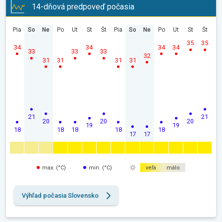
14-dňová predpoveď počasia
Pia
So
Ne
Po
Ut
St
Št
Pia
So
Ne
Po
Ut
St
Št
35
35
34
34
34
34
33
33
33
32
31
31
31
31
21
21
20
20
20
19
19
18
18
18
18
18
17
17
max. (°C)
min. (°C)
veľa
málo
Výhľad počasia Slovensko