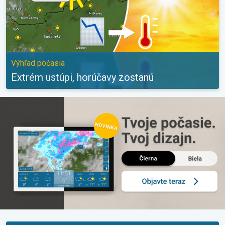
Výhľad počasia
Extrém ustúpi, horúčavy zostanú