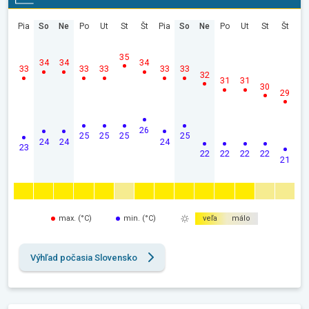
Pia
So
Ne
Po
Ut
St
Št
Pia
So
Ne
Po
Ut
St
Št
35
34
34
34
33
33
33
33
33
32
31
31
30
29
26
25
25
25
25
24
24
24
23
22
22
22
22
21
max. (°C)
min. (°C)
veľa
málo
Výhľad počasia Slovensko