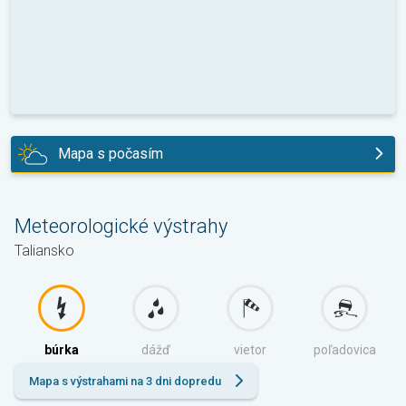
Mapa s počasím
dnes
Meteorologické výstrahy
Taliansko
búrka
dážď
vietor
poľadovica
Mapa s výstrahami na 3 dni dopredu