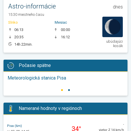
Astro-informácie
dnes
15:30 miestneho času
Slnko
Mesiac
06:13
00:00
20:35
16:12
ubúdajúci
14h 22min.
kosák
Počasie spätne
Meteorologická stanica Pisa
Namerané hodnoty v regiónoch
-
Pisa (6m)
34°
vietor Z 14 km/h