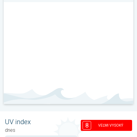
UV index
8
VEĽMI VYSOKÝ
dnes