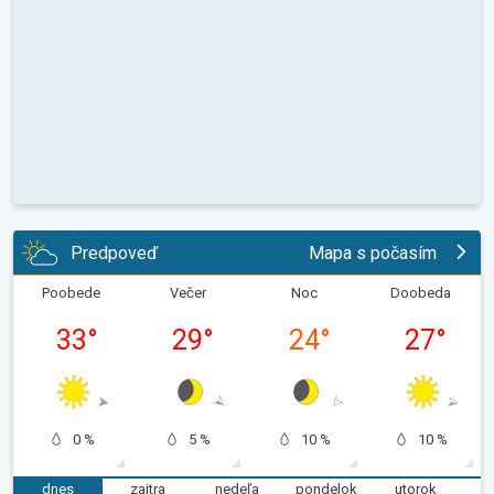
Predpoveď
Mapa s počasím
Poobede
Večer
Noc
Doobeda
33
°
29
°
24
°
27
°
0 %
5 %
10 %
10 %
dnes
zajtra
nedeľa
pondelok
utorok
s