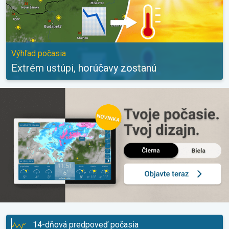
Výhľad počasia
Extrém ustúpi, horúčavy zostanú
14-dňová predpoveď počasia