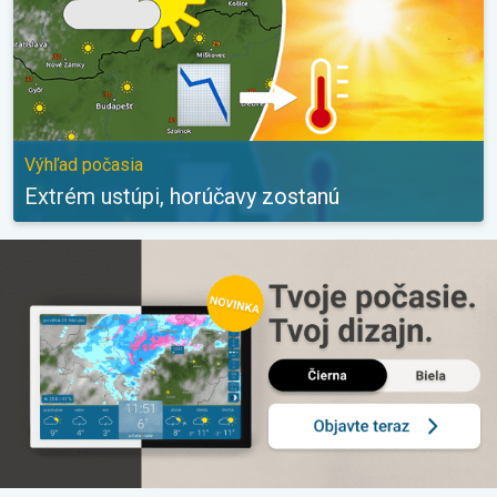
Výhľad počasia
Extrém ustúpi, horúčavy zostanú