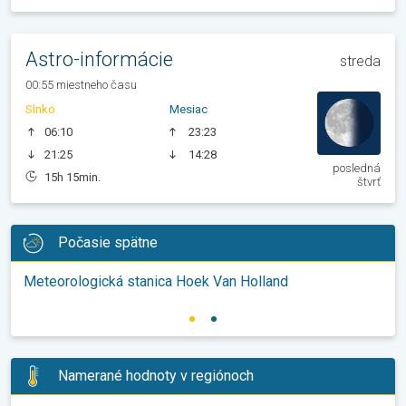
Astro-informácie
streda
00:55 miestneho času
Slnko
Mesiac
06:10
23:23
21:25
14:28
posledná
15h 15min.
štvrť
Počasie spätne
Meteorologická stanica Hoek Van Holland
Namerané hodnoty v regiónoch