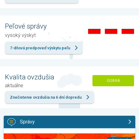
Peľové správy
vysoký výskyt
7-dňová predpoveď výskytu peľu
Kvalita ovzdušia
DOBRÁ
aktuálne
Znečistenie ovzdušia na 6 dní dopredu
Správy
Bol prekonaný rekord minimálnej teploty. Extrémne horúčavy 202