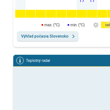
17
17
max. (°C)
min. (°C)
ve
Výhľad počasia Slovensko
Teplotný radar