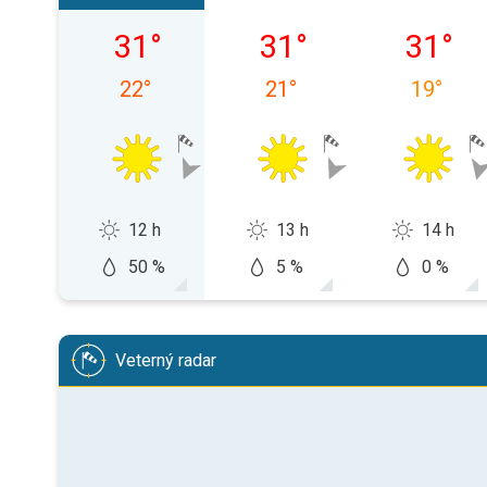
nedeľa 09. 08.
pondelok 10. 08.
utorok 1
31
°
31
°
31
°
22
°
21
°
19
°
12 h
13 h
14 h
50 %
5 %
0 %
Veterný radar