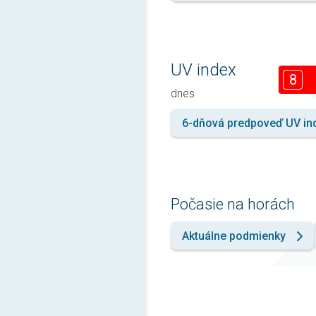
UV index
8
dnes
6-dňová predpoveď UV in
Počasie na horách
Aktuálne podmienky