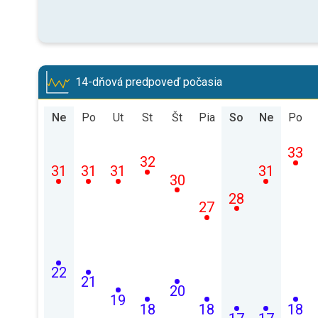
14-dňová predpoveď počasia
Ne
Po
Ut
St
Št
Pia
So
Ne
Po
33
32
31
31
31
31
30
28
27
22
21
20
19
18
18
18