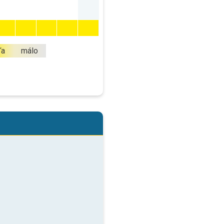
ľa
málo