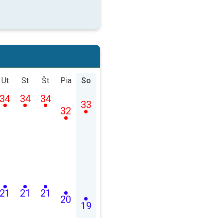
Ut
St
Št
Pia
So
34
34
34
33
32
21
21
21
20
19