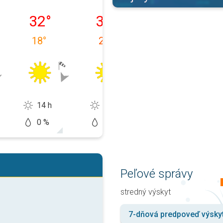
1. 08.
streda 12. 08.
štvrtok 13. 08.
piatok 14. 08.
32
°
30
°
27
°
18
°
20
°
18
°
14 h
12 h
13 h
0 %
5 %
20 %
Peľové správy
stredný výskyt
7-dňová predpoveď výsky