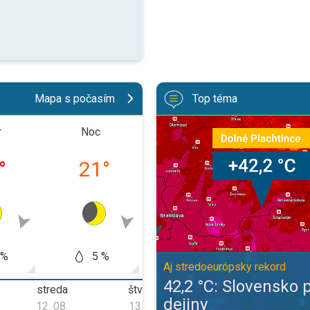
Mapa s počasím
Top téma
42,2 °C: Slovensko prepísalo dej
r
Noc
Doobeda
Poobe
°
21
°
23
°
31
 %
5 %
5 %
0
Aj stredoeurópsky rekord
42,2 °C: Slovensko 
streda
štvrtok
piatok
dejiny
12. 08.
13. 08.
14. 08.