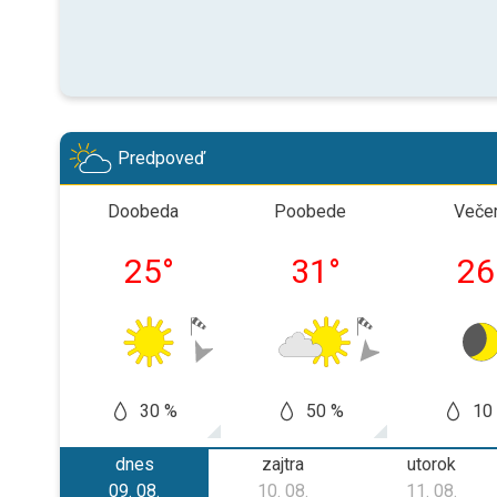
Predpoveď
Doobeda
Poobede
Veče
25
°
31
°
26
30 %
50 %
10
dnes
zajtra
utorok
09. 08.
10. 08.
11. 08.