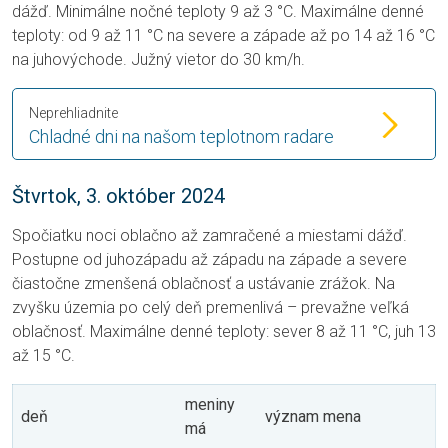
dážď. Minimálne nočné teploty 9 až 3 °C. Maximálne denné
teploty: od 9 až 11 °C na severe a západe až po 14 až 16 °C
na juhovýchode. Južný vietor do 30 km/h.
Neprehliadnite
Chladné dni na našom teplotnom radare
Štvrtok, 3. október 2024
Spočiatku noci oblačno až zamračené a miestami dážď.
Postupne od juhozápadu až západu na západe a severe
čiastočne zmenšená oblačnosť a ustávanie zrážok. Na
zvyšku územia po celý deň premenlivá – prevažne veľká
oblačnosť. Maximálne denné teploty: sever 8 až 11 °C, juh 13
až 15 °C.
meniny
deň
význam mena
má