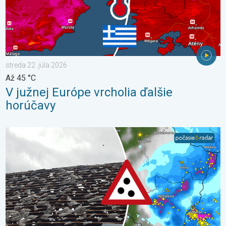
streda 22. júla 2026
Až 45 °C
V južnej Európe vrcholia ďalšie
horúčavy
Zemplín pustošilo 7 cm veľké krupobitie. Veľké škody. . . stred