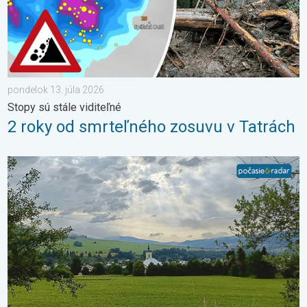
pondelok 13. júla 2026
Stopy sú stále viditeľné
2 roky od smrteľného zosuvu v Tatrách
Z každého rožku trošku. 3-dňová predpoveď. . . pondelok 6. j