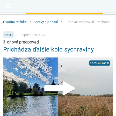
Úvodná stránka
/
Správy o počasí
/
3-dňová predpoveď - Prichádza ďal
22:00
30. septembra 2024
3-dňová predpoveď
Prichádza ďalšie kolo sychraviny