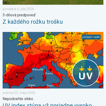
pondelok 6. júla 2026
3-dňová predpoveď
Z každého rožku trošku
UV index stúpa už poriadne vysoko. Nepodceňte slnko. . . so
sobota 23. mája 2026
Nepodceňte slnko
UV index stúpa už poriadne vysoko