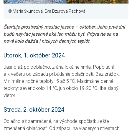
© Mária Škundová. Eva Dzurová Pachová
Štartuje prostredný mesiac jesene – október. Jeho prvé dni
budú najviac jesenné aké len môžu byť. Pripravte sa na
nové kolo dažďa i nízkych denných teplôt.
Utorok, 1. október 2024
Jasno až polooblačno, zrána lokálne hmla. Popoludní
a k večeru od západu pribúdanie oblačnosti. Bez zrážok.
Minimálne nočné teploty -5 až 5 °C. Maximálne denné
teploty: sever okolo 14 °C, juh okolo 19-20 °C. Iba slabý
vietor.
Streda, 2. október 2024
Oblačno až zamračené, na východe spočiatku ešte
zmenšená oblačnosť. Od západu na viacerých miestach