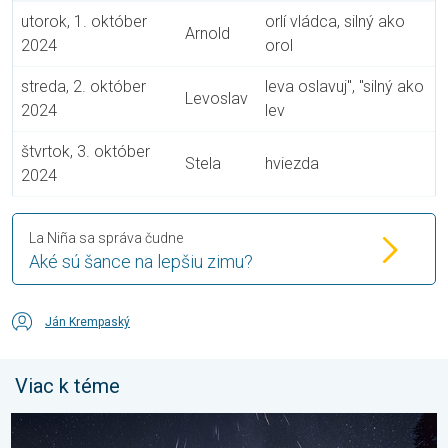
utorok, 1. október
orlí vládca, silný ako
Arnold
2024
orol
streda, 2. október
leva oslavuj", "silný ako
Levoslav
2024
lev
štvrtok, 3. október
Stela
hviezda
2024
La Niña sa správa čudne
Aké sú šance na lepšiu zimu?
Ján Krempaský
Viac k téme
Začína obdobie padajúcich hviezd. Vrchol v auguste. . . piatok 