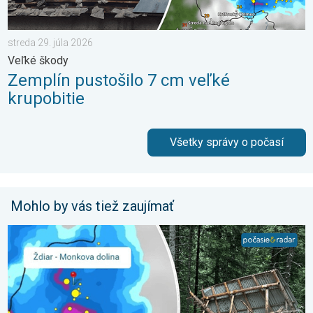
streda 29. júla 2026
Veľké škody
Zemplín pustošilo 7 cm veľké
krupobitie
Všetky správy o počasí
Mohlo by vás tiež zaujímať
2 roky od smrteľného zosuvu v Tatrách. Stopy sú stále viditeľné