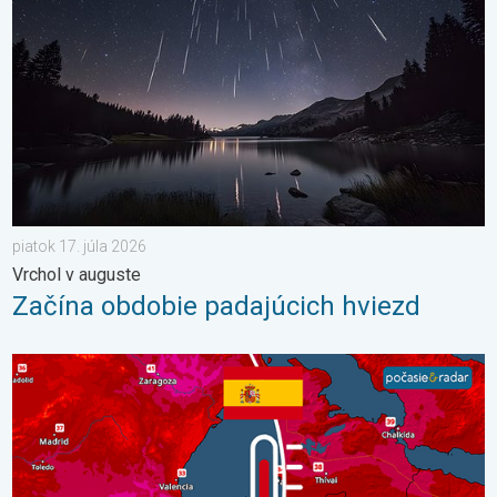
piatok 17. júla 2026
Vrchol v auguste
Začína obdobie padajúcich hviezd
V južnej Európe vrcholia ďalšie horúčavy. Až 45 °C. . . streda 22