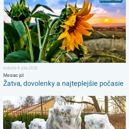
sobota 4. júla 2026
Mesiac júl
Žatva, dovolenky a najteplejšie počasie
Ako účinne ochrániť úrodu pred mrazmi?. Najväčší jarný strašiak