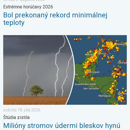
Extrémne horúčavy 2026
Bol prekonaný rekord minimálnej
teploty
Milióny stromov údermi bleskov hynú. Štúdia zistila. . . sobota 
sobota 18. júla 2026
Štúdia zistila
Milióny stromov údermi bleskov hynú