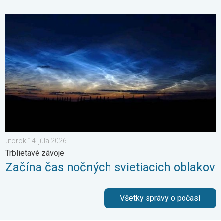
Začína čas nočných svietiacich oblakov. Trblietavé závoje. . . 
utorok 14. júla 2026
Trblietavé závoje
Začína čas nočných svietiacich oblakov
Všetky správy o počasí