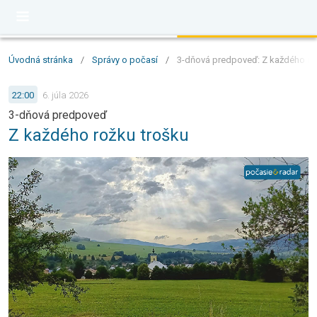
Úvodná stránka
/
Správy o počasí
/
3-dňová predpoveď: Z každého ro
22:00
6. júla 2026
3-dňová predpoveď
Z každého rožku trošku