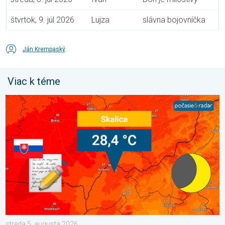
štvrtok, 9. júl 2026
Lujza
slávna bojovníčka
Ján Krempaský
Viac k téme
Bol prekonaný rekord minimálnej teploty. Extrémne horúčavy 20
streda 5. augusta 2026