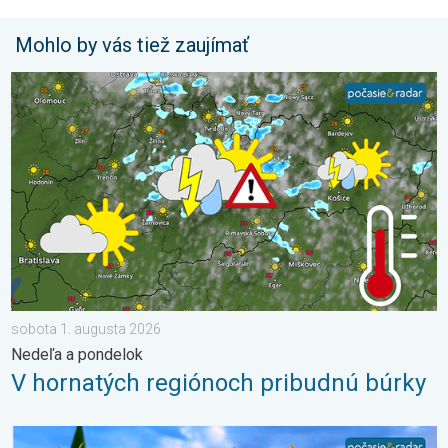
Mohlo by vás tiež zaujímať
V hornatých regiónoch pribudnú búrky. Nedeľa a pondelok. . .
sobota 1. augusta 2026
Nedeľa a pondelok
V hornatých regiónoch pribudnú búrky
Žatva, dovolenky a najteplejšie počasie. Mesiac júl. . . sobota 