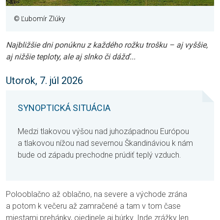
© Ľubomír Zlúky
Najbližšie dni ponúknu z každého rožku trošku – aj vyššie,
aj nižšie teploty, ale aj slnko či dážď...
Utorok, 7. júl 2026
SYNOPTICKÁ SITUÁCIA
Medzi tlakovou výšou nad juhozápadnou Európou
a tlakovou nížou nad severnou Škandináviou k nám
bude od západu prechodne prúdiť teplý vzduch.
Polooblačno až oblačno, na severe a východe zrána
a potom k večeru až zamračené a tam v tom čase
miestami prehánky, ojedinele aj búrky. Inde zrážky len