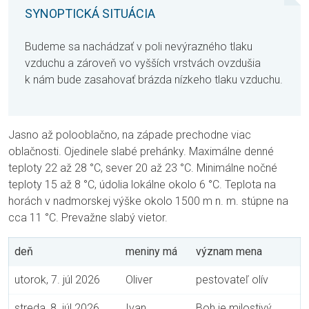
SYNOPTICKÁ SITUÁCIA
Budeme sa nachádzať v poli nevýrazného tlaku
vzduchu a zároveň vo vyšších vrstvách ovzdušia
k nám bude zasahovať brázda nízkeho tlaku vzduchu.
Jasno až polooblačno, na západe prechodne viac
oblačnosti. Ojedinele slabé prehánky. Maximálne denné
teploty 22 až 28 °C, sever 20 až 23 °C. Minimálne nočné
teploty 15 až 8 °C, údolia lokálne okolo 6 °C. Teplota na
horách v nadmorskej výške okolo 1500 m n. m. stúpne na
cca 11 °C. Prevažne slabý vietor.
deň
meniny má
význam mena
utorok, 7. júl 2026
Oliver
pestovateľ olív
streda, 8. júl 2026
Ivan
Boh je milostivý