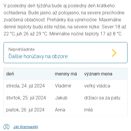
V posledný deň týždňa bude aj posledný deň krátkeho
ochladenia. Bude jasno až polojasno, na severe prechodne
zväčšená oblačnosť. Prehánky iba výnimočne. Maximálne
denné teploty budú ešte nižšie, na severe nízke. Sever 18 až
22 °C, juh 26 až 29 °C. Minimálne nočné teploty 17 až 8 °C.
Neprehliadnite
Ďalšie horúčavy na obzore
deň
meniny má
význam mena
streda, 24. júl 2024
Vladimír
veľký vládca
štvrtok, 25. júl 2024
Jakub
držiaci sa za pätu
piatok, 26. júl 2024
Anna
milá
Ján Krempaský