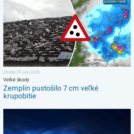
streda 29. júla 2026
Veľké škody
Zemplín pustošilo 7 cm veľké
krupobitie
Začína čas nočných svietiacich oblakov. Trblietavé závoje. . . 