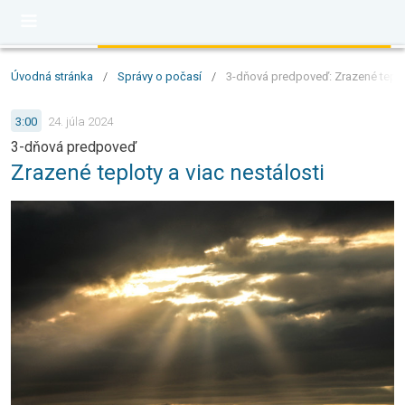
Úvodná stránka
/
Správy o počasí
/
3-dňová predpoveď: Zrazené teplot
3:00
24. júla 2024
3-dňová predpoveď
Zrazené teploty a viac nestálosti