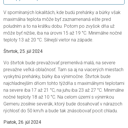
V spomínaných lokalitách, kde budú prehánky a búrky však
maximálna teplota môže byť zaznamenaná ešte pred
poludním a to na krátku dobu. Potom po zvyšok dňa už
môže byť nižšie, iba na úrovni 15 až 19 °C. Minimálne nočné
teploty 13 až 20 °C. Silnejší vietor na západe.
Štvrtok, 25. júl 2024
Vo štvrtok bude prevažovať premenlivá malá, na severe
prevažne veľká oblačnosť. Tam sa aj na viacerých miestach
vyskytnú prehánky, búrky iba výnimočne. Štvrtok bude
najchladnejším dňom tohto týždňa s maximálnymi teplotami
na severe iba 17 až 21 °C, na juhu iba 23 až 27 °C. Minimálne
nočné teploty 18 až 10 °C. Na celom území s výnimkou
Gemeru zosilnie severák, ktorý bude dosahovať v nárazoch
rýchlosť do 50 km/h a bude tak znásobovať pocit chladu.
Piatok, 26. júl 2024