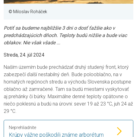
© Miloslav Roháček
Potiť sa budeme najbližšie 3 dni o dosť ťažšie ako v
predchádzajúcich dňoch. Teploty budú nižšie a bude viac
oblakov. Nie však všade ...
Streda, 24. júl 2024
Naším územím bude prechádzať druhý studený front, ktorý
zabezpečí ďalší nestabilný deň. Bude polooblačno, na v
hornatých regiónoch stredu a východu Slovenska postupne
oblačno až zamračené. Tam sa budú miestami vyskytovať
aj prehánky či búrky. Maximálne denné teploty opätovne o
niečo poklesnú a budú na úrovni: sever 19 až 23 °C, juh 24 až
29 °C.
Neprehliadnite
Krúpy vážne poškodili známe arborétum