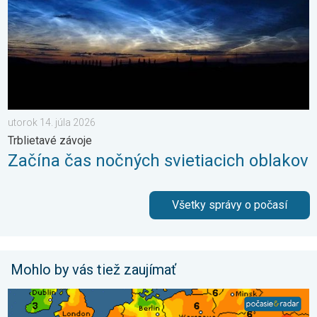
utorok 14. júla 2026
Trblietavé závoje
Začína čas nočných svietiacich oblakov
Všetky správy o počasí
Mohlo by vás tiež zaujímať
UV index stúpa už poriadne vysoko. Nepodceňte slnko. . . so