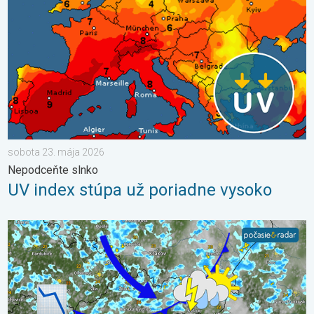
sobota 23. mája 2026
Nepodceňte slnko
UV index stúpa už poriadne vysoko
Po krátkom oteplení krátke ochladenie. Nedeľa a pondelok. . .