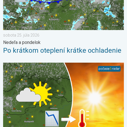
sobota 25. júla 2026
Nedeľa a pondelok
Po krátkom oteplení krátke ochladenie
Extrém ustúpi, horúčavy zostanú. Výhľad počasia. . . streda 5