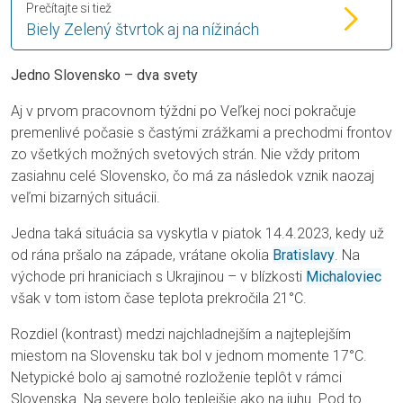
Prečítajte si tiež
Biely Zelený štvrtok aj na nížinách
Jedno Slovensko – dva svety
Aj v prvom pracovnom týždni po Veľkej noci pokračuje
premenlivé počasie s častými zrážkami a prechodmi frontov
zo všetkých možných svetových strán. Nie vždy pritom
zasiahnu celé Slovensko, čo má za následok vznik naozaj
veľmi bizarných situácii.
Jedna taká situácia sa vyskytla v piatok 14.4.2023, kedy už
od rána pršalo na západe, vrátane okolia
Bratislavy
. Na
východe pri hraniciach s Ukrajinou – v blízkosti
Michaloviec
však v tom istom čase teplota prekročila 21°C.
Rozdiel (kontrast) medzi najchladnejším a najteplejším
miestom na Slovensku tak bol v jednom momente 17°C.
Netypické bolo aj samotné rozloženie teplôt v rámci
Slovenska. Na severe bolo teplejšie ako na juhu. Pod to