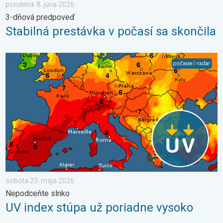
pondelok 8. júna 2026
3-dňová predpoveď
Stabilná prestávka v počasí sa skončila
UV index stúpa už poriadne vysoko. Nepodceňte slnko. . . so
sobota 23. mája 2026
Nepodceňte slnko
UV index stúpa už poriadne vysoko