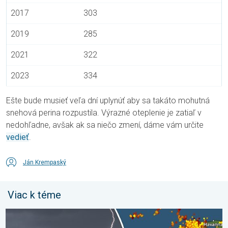
2017
303
2019
285
2021
322
2023
334
Ešte bude musieť veľa dní uplynúť aby sa takáto mohutná
snehová perina rozpustila. Výrazné oteplenie je zatiaľ v
nedohľadne, avšak ak sa niečo zmení, dáme vám určite
vedieť
.
Ján Krempaský
Viac k téme
Milióny stromov údermi bleskov hynú. Štúdia zistila. . . sobota 