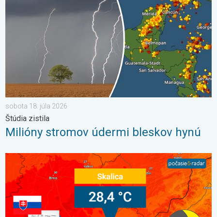
sobota 18. júla 2026
Štúdia zistila
Milióny stromov údermi bleskov hynú
Bol prekonaný rekord minimálnej teploty. Extrémne horúčavy 20