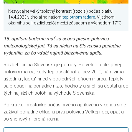
Nezvyčajne veľký teplotný kontrast (rozdiel) počas piatku
14.4.2023 vidno aj na našom
teplotnom radare
. V jednom
okamihu bol rozdiel teplôt medzi západom a východom 17°C.
15. aprílom budeme mať za sebou presne polovicu
meteorologickej jari. Tá sa nielen na Slovensku poriadne
vyšantila, za čo vďačí najmä bláznivému aprílu.
Rozbeh jari na Slovensku je pomalý. Po veľmi teplej prvej
polovici marca, kedy teploty stúpali aj cez 20°C, nám zima
uštedrila „facku“ hneď v posledných dňoch marca. Teploty
sa prepadli na poriadne nízke hodnoty a sneh sa dostal aj do
tých najnižších polôh na východe Slovenska.
Po krátkej prestávke počas prvého aprílového víkendu sme
zažívali poriadne chladnú prvú polovicu Veľkej noci, opäť aj
so snehovými prehánkami.