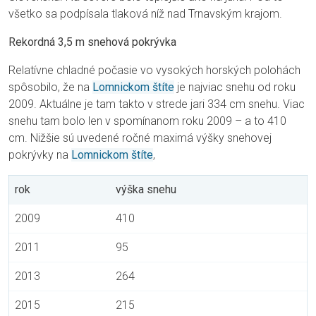
všetko sa podpísala tlaková níž nad Trnavským krajom.
Rekordná 3,5 m snehová pokrývka
Relatívne chladné počasie vo vysokých horských polohách
spôsobilo, že na
Lomnickom štíte
je najviac snehu od roku
2009. Aktuálne je tam takto v strede jari 334 cm snehu. Viac
snehu tam bolo len v spomínanom roku 2009 – a to 410
cm. Nižšie sú uvedené ročné maximá výšky snehovej
pokrývky na
Lomnickom štíte
,
rok
výška snehu
2009
410
2011
95
2013
264
2015
215