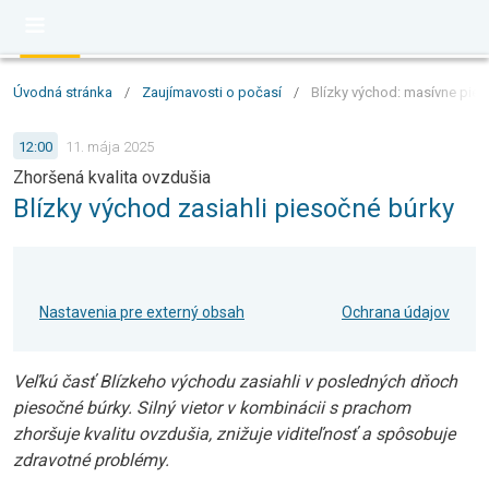
Úvodná stránka
/
Zaujímavosti o počasí
/
Blízky východ: masívne pies
12:00
11. mája 2025
Zhoršená kvalita ovzdušia
Blízky východ zasiahli piesočné búrky
Nastavenia pre externý obsah
Ochrana údajov
Veľkú časť Blízkeho východu zasiahli v posledných dňoch
piesočné búrky. Silný vietor v kombinácii s prachom
zhoršuje kvalitu ovzdušia, znižuje viditeľnosť a spôsobuje
zdravotné problémy.