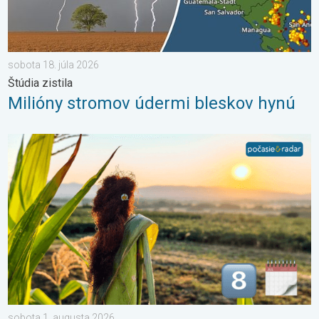
sobota 18. júla 2026
Štúdia zistila
Milióny stromov údermi bleskov hynú
Stabilné leto alebo i nefalšovaná jeseň. Mesiac august. . . so
sobota 1. augusta 2026