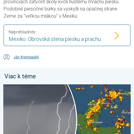
provinciách zatvoriť školy kvôli hustému mračnu piesku.
Podobné piesočné búrky sa vyskytli na opačnej strane
Zeme za "veľkou mlákou" v Mexiku:
Neprehliadnite
Mexiko: Obrovská stena piesku a prachu
Ján Krempaský
Viac k téme
Milióny stromov údermi bleskov hynú. Štúdia zistila. . . sobota 