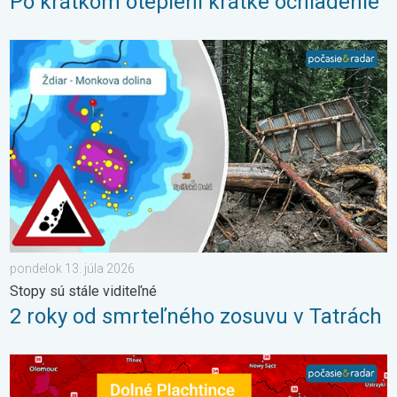
Po krátkom oteplení krátke ochladenie
2 roky od smrteľného zosuvu v Tatrách. Stopy sú stále viditeľné
pondelok 13. júla 2026
Stopy sú stále viditeľné
2 roky od smrteľného zosuvu v Tatrách
42,2 °C: Slovensko prepísalo dejiny. Aj stredoeurópsky rekord. 