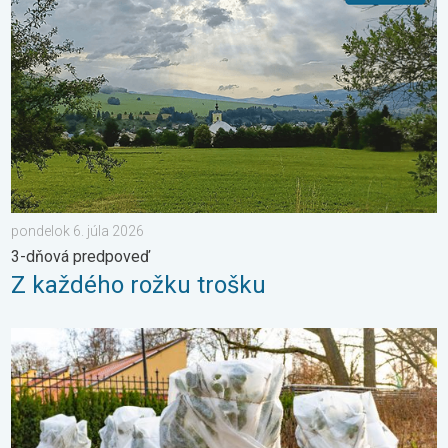
pondelok 6. júla 2026
3-dňová predpoveď
Z každého rožku trošku
Ako účinne ochrániť úrodu pred mrazmi?. Najväčší jarný strašiak