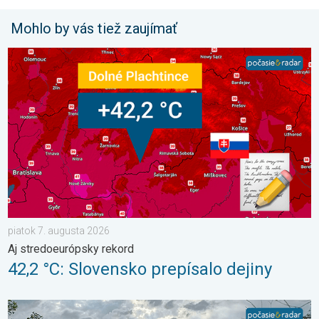
Mohlo by vás tiež zaujímať
42,2 °C: Slovensko prepísalo dejiny. Aj stredoeurópsky rekord. 
piatok 7. augusta 2026
Aj stredoeurópsky rekord
42,2 °C: Slovensko prepísalo dejiny
Z každého rožku trošku. 3-dňová predpoveď. . . pondelok 6. j