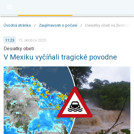
Úvodná stránka
/
Zaujímavosti o počasí
/
Desiatky obetí na životoch: 
11:23
15. októbra 2025
Desiatky obetí
V Mexiku vyčíňali tragické povodne