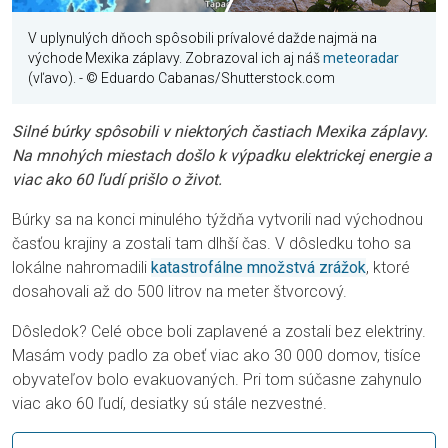
V uplynulých dňoch spôsobili prívalové dažde najmä na
východe Mexika záplavy. Zobrazoval ich aj náš
meteoradar
(vľavo).
- © Eduardo Cabanas/Shutterstock.com
Silné búrky spôsobili v niektorých častiach Mexika záplavy.
Na mnohých miestach došlo k výpadku elektrickej energie a
viac ako 60 ľudí prišlo o život.
Búrky sa na konci minulého týždňa vytvorili nad východnou
časťou krajiny a zostali tam dlhší čas. V dôsledku toho sa
lokálne nahromadili
katastrofálne množstvá zrážok
, ktoré
dosahovali až do 500 litrov na meter štvorcový.
Dôsledok? Celé obce boli zaplavené a zostali bez elektriny.
Masám vody padlo za obeť viac ako 30 000 domov, tisíce
obyvateľov bolo evakuovaných. Pri tom súčasne zahynulo
viac ako 60 ľudí, desiatky sú stále nezvestné.