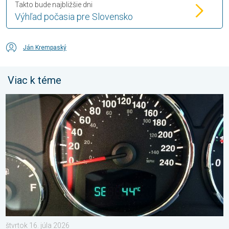
Takto bude najbližšie dni
Výhľad počasia pre Slovensko
Ján Krempaský
Viac k téme
Je teplota vo vašom aute reálna?. Nenechajte sa oklamať. . . š
štvrtok 16. júla 2026