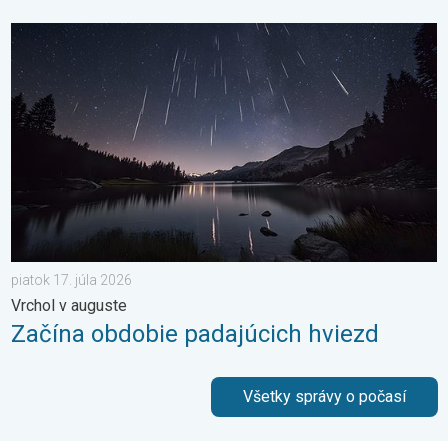
Začína obdobie padajúcich hviezd. Vrchol v auguste. . . piatok 
piatok 17. júla 2026
Vrchol v auguste
Začína obdobie padajúcich hviezd
Všetky správy o počasí