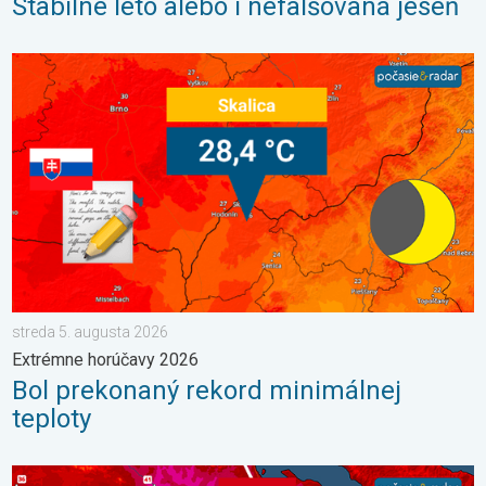
Stabilné leto alebo i nefalšovaná jeseň
Bol prekonaný rekord minimálnej teploty. Extrémne horúčavy 20
streda 5. augusta 2026
Extrémne horúčavy 2026
Bol prekonaný rekord minimálnej
teploty
V južnej Európe vrcholia ďalšie horúčavy. Až 45 °C. . . streda 22