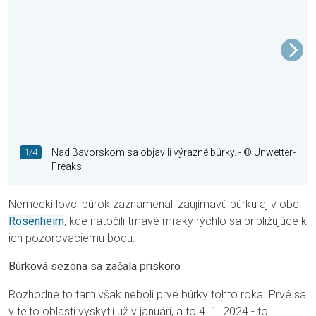
1/4
Nad Bavorskom sa objavili výrazné búrky.
- © Unwetter-
Freaks
Nemeckí lovci búrok zaznamenali zaujímavú búrku aj v obci
Rosenheim
, kde natočili tmavé mraky rýchlo sa približujúce k
ich pozorovaciemu bodu.
Búrková sezóna sa začala priskoro
Rozhodne to tam však neboli prvé búrky tohto roka. Prvé sa
v tejto oblasti vyskytli už v januári, a to 4. 1. 2024 - to