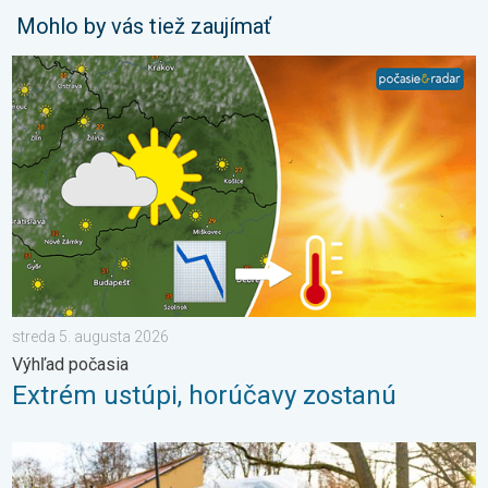
Mohlo by vás tiež zaujímať
Extrém ustúpi, horúčavy zostanú. Výhľad počasia. . . streda 5
streda 5. augusta 2026
Výhľad počasia
Extrém ustúpi, horúčavy zostanú
Ako účinne ochrániť úrodu pred mrazmi?. Najväčší jarný strašiak