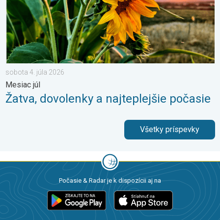
sobota 4. júla 2026
Mesiac júl
Žatva, dovolenky a najteplejšie počasie
Všetky príspevky
Počasie & Radar je k dispozícii aj na