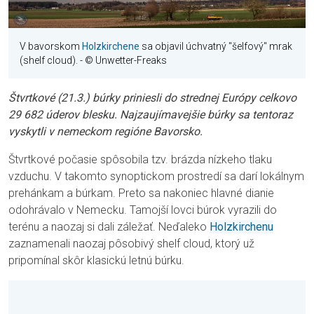
V bavorskom
Holzkirchene
sa objavil úchvatný "šelfový" mrak
(shelf cloud).
- © Unwetter-Freaks
Štvrtkové (21.3.) búrky priniesli do strednej Európy celkovo
29 682 úderov blesku. Najzaujímavejšie búrky sa tentoraz
vyskytli v nemeckom regióne Bavorsko.
Štvrtkové počasie spôsobila tzv. brázda nízkeho tlaku
vzduchu. V takomto synoptickom prostredí sa darí lokálnym
prehánkam a búrkam. Preto sa nakoniec hlavné dianie
odohrávalo v Nemecku. Tamojší lovci búrok vyrazili do
terénu a naozaj si dali záležať. Neďaleko
Holzkirchenu
zaznamenali naozaj pôsobivý shelf cloud, ktorý už
pripomínal skôr klasickú letnú búrku.