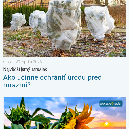
streda 29. apríla 2026
Najväčší jarný strašiak
Ako účinne ochrániť úrodu pred
mrazmi?
Žatva, dovolenky a najteplejšie počasie. Mesiac júl. . . sobota 