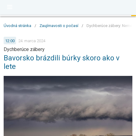
Úvodná stránka
/
Zaujímavosti o počasí
/
Dychberúce zábery: Nemecké
12:00
24. marca 2024
Dychberúce zábery
Bavorsko brázdili búrky skoro ako v
lete