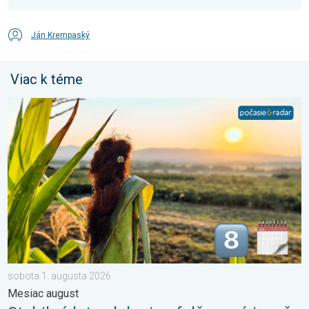
Ján Krempaský
Viac k téme
Stabilné leto alebo i nefalšovaná jeseň. Mesiac august. . . so
sobota 1. augusta 2026
Mesiac august