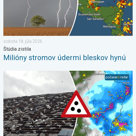
sobota 18. júla 2026
Štúdia zistila
Milióny stromov údermi bleskov hynú
Zemplín pustošilo 7 cm veľké krupobitie. Veľké škody. . . stred