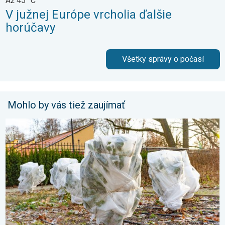
Až 45 °C
V južnej Európe vrcholia ďalšie
horúčavy
Všetky správy o počasí
Mohlo by vás tiež zaujímať
Ako účinne ochrániť úrodu pred mrazmi?. Najväčší jarný strašiak