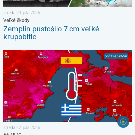
streda 29. júla 2026
Veľké škody
Zemplín pustošilo 7 cm veľké
krupobitie
V južnej Európe vrcholia ďalšie horúčavy. Až 45 °C. . . streda 22
streda 22. júla 2026