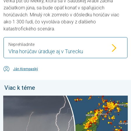
veľká púť do Mekky, ktorá sa v Saudskej Arábii začína
začiatkom júna, sa bude opäť konať v spaľujúcich
horúčavách. Minulý rok zomrelo v dôsledku horúčav viac
ako 1 300 ľudí, čo vyvoláva obavy z ďalšieho
katastrofického scenára.
Neprehliadnite
Vlna horúčav úraduje aj v Turecku
Ján Krempaský
Viac k téme
Milióny stromov údermi bleskov hynú. Štúdia zistila. . . sobota 