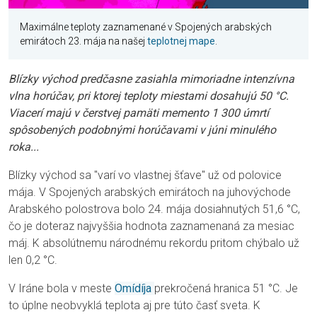
Maximálne teploty zaznamenané v Spojených arabských
emirátoch 23. mája na našej
teplotnej mape
.
Blízky východ predčasne zasiahla mimoriadne intenzívna
vlna horúčav, pri ktorej teploty miestami dosahujú 50 °C.
Viacerí majú v čerstvej pamäti memento 1 300 úmrtí
spôsobených podobnými horúčavami v júni minulého
roka...
Blízky východ sa "varí vo vlastnej šťave" už od polovice
mája. V Spojených arabských emirátoch na juhovýchode
Arabského polostrova bolo 24. mája dosiahnutých 51,6 °C,
čo je doteraz najvyššia hodnota zaznamenaná za mesiac
máj. K absolútnemu národnému rekordu pritom chýbalo už
len 0,2 °C.
V Iráne bola v meste
Omídíja
prekročená hranica 51 °C. Je
to úplne neobvyklá teplota aj pre túto časť sveta. K