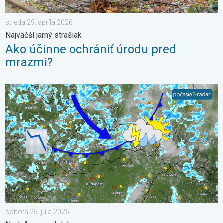
streda 29. apríla 2026
Najväčší jarný strašiak
Ako účinne ochrániť úrodu pred
mrazmi?
Po krátkom oteplení krátke ochladenie. Nedeľa a pondelok. . .
sobota 25. júla 2026