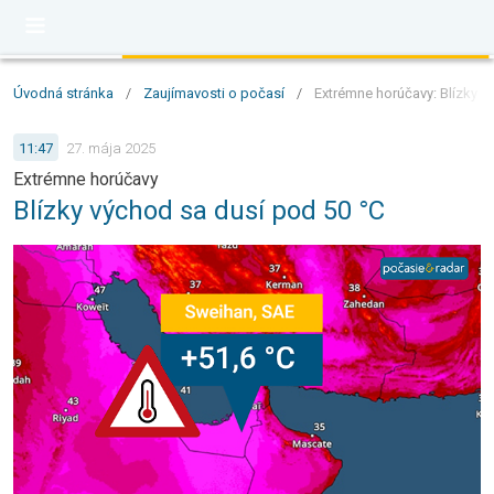
Úvodná stránka
/
Zaujímavosti o počasí
/
Extrémne horúčavy: Blízky v
11:47
27. mája 2025
Extrémne horúčavy
Blízky východ sa dusí pod 50 °C