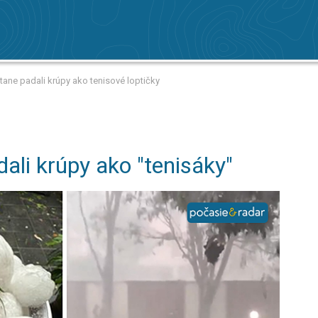
stane padali krúpy ako tenisové loptičky
ali krúpy ako "tenisáky"