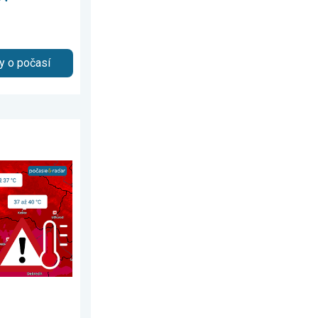
y o počasí
mája 2026
ii Slovenska. 3-dňová predpoveď. . . pondelok 3. augusta 2026