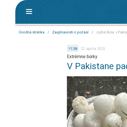
Úvodná stránka
/
Zaujímavosti o počasí
/
Južná Ázia: v Paki
11:38
22. apríla 2025
Extrémne búrky
V Pakistane pad