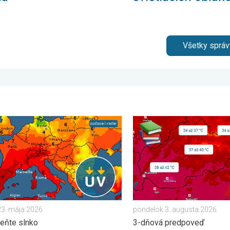
Všetky správ
ý strašiak. . . streda 29. apríla 2026
x stúpa už poriadne vysoko. Nepodceňte slnko. . . sobota 23. 
Najteplejšie 3 dni v histór
23. mája 2026
pondelok 3. augusta 2026
eňte slnko
3-dňová predpoveď