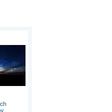
2026
ich oblakov. Trblietavé závoje. . . utorok 14. júla 2026
ých
ov