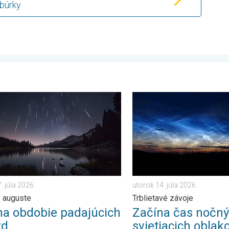
 búrky
atia. . . streda 15. júla 2026
obdobie padajúcich hviezd. Vrchol v auguste. . . piatok 17. júla 
Začína čas nočných svietiac
. júla 2026
utorok 14. júla 2026
v auguste
Trblietavé závoje
na obdobie padajúcich
Začína čas nočn
zd
svietiacich oblak