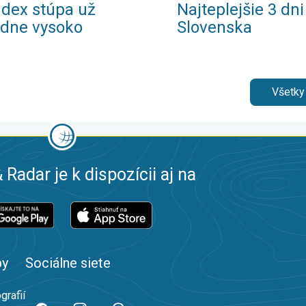
ndex stúpa už
Najteplejšie 3 dni 
adne vysoko
Slovenska
Všetky
 Radar je k dispozícii aj na
by
Sociálne siete
grafií