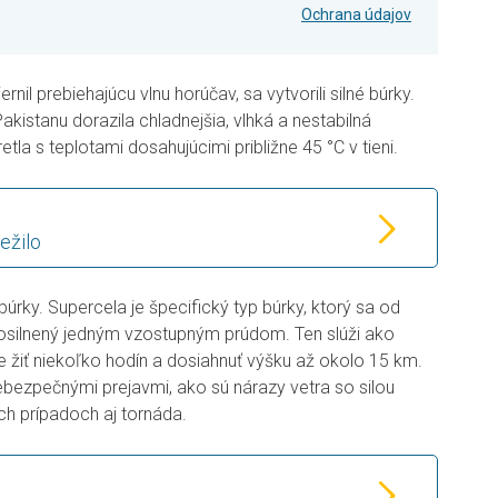
Ochrana údajov
nil prebiehajúcu vlnu horúčav, sa vytvorili silné búrky.
stanu dorazila chladnejšia, vlhká a nestabilná
tla s teplotami dosahujúcimi približne 45 °C v tieni.
ežilo
úrky. Supercela je špecifický typ búrky, ktorý sa od
 posilnený jedným vzostupným prúdom. Ten slúži ako
 žiť niekoľko hodín a dosiahnuť výšku až okolo 15 km.
bezpečnými prejavmi, ako sú nárazy vetra so silou
ých prípadoch aj tornáda.