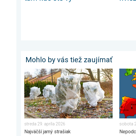
Mohlo by vás tiež zaujímať
Ako účinne ochrániť úrodu pred mrazmi?. Najväčší jarn
UV inde
streda 29. apríla 2026
sobota 
Najväčší jarný strašiak
Nepodc