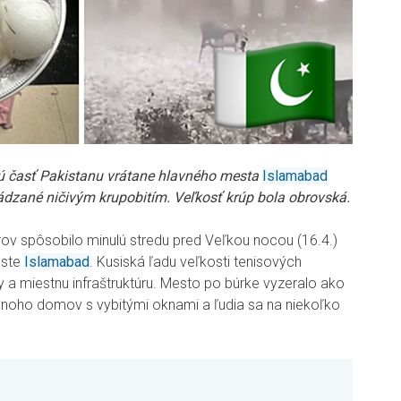
nú časť Pakistanu vrátane hlavného mesta
Islamabad
ádzané ničivým krupobitím.
Veľkosť krúp bola obrovská.
ov spôsobilo minulú stredu pred Veľkou nocou (16.4.)
este
Islamabad
. Kusiská ľadu veľkosti tenisových
my a miestnu infraštruktúru. Mesto po búrke vyzeralo ako
noho domov s vybitými oknami a ľudia sa na niekoľko