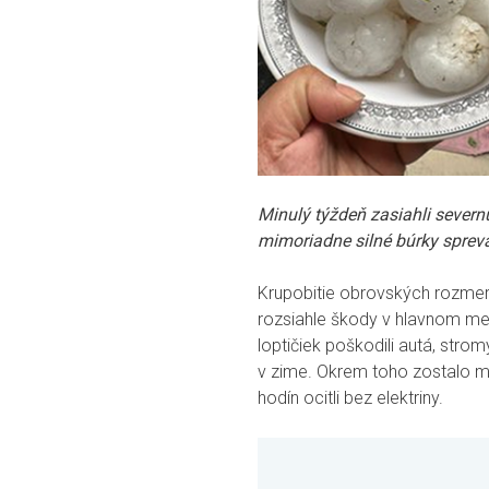
Minulý týždeň zasiahli sever
mimoriadne silné búrky sprev
Krupobitie obrovských rozmer
rozsiahle škody v hlavnom m
loptičiek poškodili autá, stro
v zime. Okrem toho zostalo m
hodín ocitli bez elektriny.