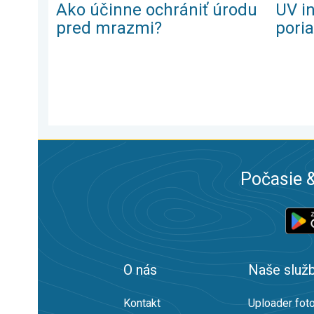
Ako účinne ochrániť úrodu
UV i
pred mrazmi?
pori
Počasie &
O nás
Naše služ
Kontakt
Uploader foto