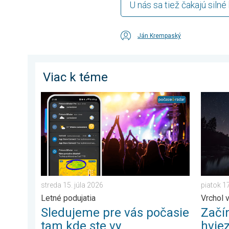
U nás sa tiež čakajú silné
Ján Krempaský
Viac k téme
Sledujeme pre vás počasie tam kde ste vy. Letné poduj
Začína 
streda 15. júla 2026
piatok 17
Letné podujatia
Vrchol 
Sledujeme pre vás počasie
Začí
tam kde ste vy
hvie