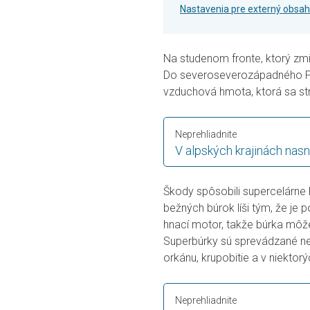
Nastavenia pre externý obsah
Na studenom fronte, ktorý zmier
Do severoseverozápadného Paki
vzduchová hmota, ktorá sa stre
Neprehliadnite
V alpských krajinách nasn
Škody spôsobili supercelárne b
bežných búrok líši tým, že je
hnací motor, takže búrka môže
Superbúrky sú sprevádzané ne
orkánu, krupobitie a v niektor
Neprehliadnite