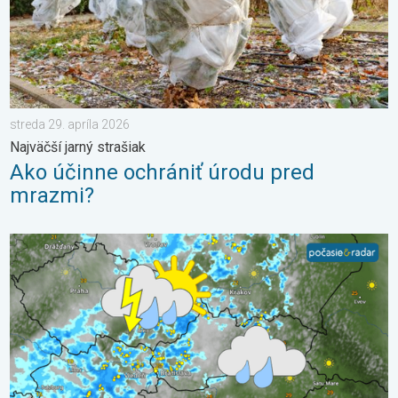
streda 29. apríla 2026
Najväčší jarný strašiak
Ako účinne ochrániť úrodu pred
mrazmi?
Stabilná prestávka v počasí sa skončila. 3-dňová predpoveď. .