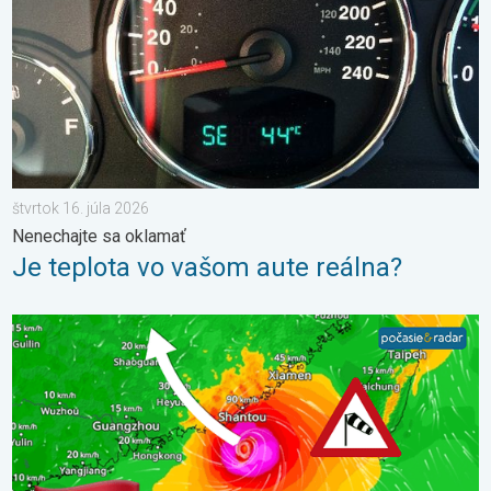
štvrtok 16. júla 2026
Nenechajte sa oklamať
Je teplota vo vašom aute reálna?
Čínu zasiahne pomerne silný tajfún. Až 500 litrov dažďa. . . sob