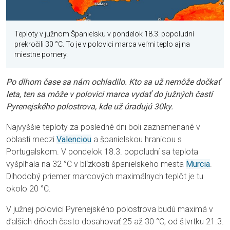
Teploty v južnom Španielsku v pondelok 18.3. popoludní
prekročili 30 °C. To je v polovici marca veľmi teplo aj na
miestne pomery.
Po dlhom čase sa nám ochladilo. Kto sa už nemôže dočkať
leta, ten sa môže v polovici marca vydať do južných častí
Pyrenejského polostrova, kde už úradujú 30ky.
Najvyššie teploty za posledné dni boli zaznamenané v
oblasti medzi
Valenciou
a španielskou hranicou s
Portugalskom. V pondelok 18.3. popoludní sa teplota
vyšplhala na 32 °C v blízkosti španielskeho mesta
Murcia
.
Dlhodobý priemer marcových maximálnych teplôt je tu
okolo 20 °C.
V južnej polovici Pyrenejského polostrova budú maximá v
ďalších dňoch často dosahovať 25 až 30 °C, od štvrtku 21.3.