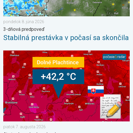
pondelok 8. júna 2026
3-dňová predpoveď
Stabilná prestávka v počasí sa skončila
42,2 °C: Slovensko prepísalo dejiny. Aj stredoeurópsky rekord. 
piatok 7. augusta 2026