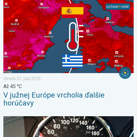
V južnej Európe vrcholia ďalšie horúčavy. Až 45 °C. . . streda 22
streda 22. júla 2026
Až 45 °C
V južnej Európe vrcholia ďalšie
horúčavy
Je teplota vo vašom aute reálna?. Nenechajte sa oklamať. . . š