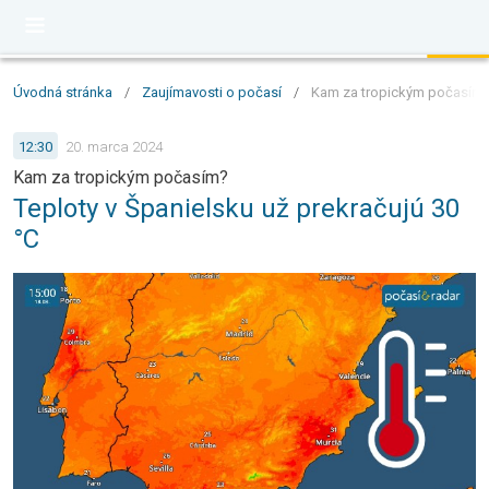
Úvodná stránka
/
Zaujímavosti o počasí
/
Kam za tropickým počasím?: 
12:30
20. marca 2024
Kam za tropickým počasím?
Teploty v Španielsku už prekračujú 30
°C