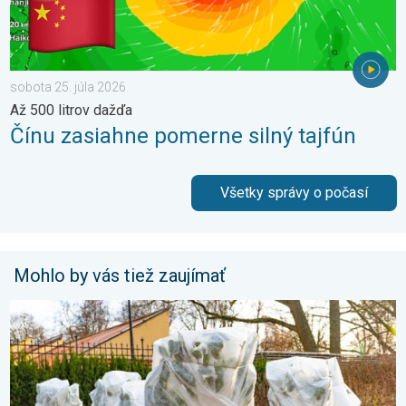
sobota 25. júla 2026
Až 500 litrov dažďa
Čínu zasiahne pomerne silný tajfún
Všetky správy o počasí
Mohlo by vás tiež zaujímať
Ako účinne ochrániť úrodu pred mrazmi?. Najväčší jarný strašiak