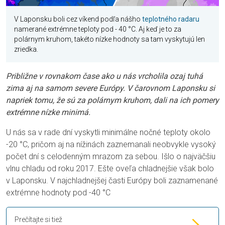
V Laponsku boli cez víkend podľa nášho
teplotného radaru
namerané extrémne teploty pod - 40 °C. Aj keď je to za
polárnym kruhom, takéto nízke hodnoty sa tam vyskytujú len
zriedka.
Približne v rovnakom čase ako u nás vrcholila ozaj tuhá
zima aj na samom severe Európy. V čarovnom Laponsku si
napriek tomu, že sú za polárnym kruhom, dali na ich pomery
extrémne nízke minimá.
U nás sa v rade dní vyskytli minimálne nočné teploty okolo
-20 °C, pričom aj na nížinách zaznemanali neobvykle vysoký
počet dní s celodenným mrazom za sebou. Išlo o najväčšiu
vlnu chladu od roku 2017. Ešte oveľa chladnejšie však bolo
v Laponsku. V najchladnejšej časti Európy boli zaznamenané
extrémne hodnoty pod -40 °C
Prečítajte si tiež