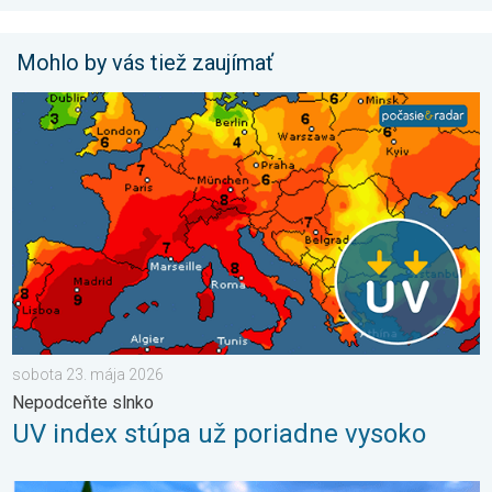
Mohlo by vás tiež zaujímať
UV index stúpa už poriadne vysoko. Nepodceňte slnko. . . so
sobota 23. mája 2026
Nepodceňte slnko
UV index stúpa už poriadne vysoko