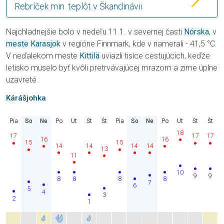
Rebríček min. teplôt v Škandinávii
Najchladnejšie bolo v nedeľu 11.1. v severnej časti
Nórska
, v
meste Karasjok
v regióne Finnmark, kde v namerali - 41,5 °C.
V neďalekom meste
Kittilä
uviazli tisíce cestujúcich, keďže
letisko muselo byť kvôli pretrvávajúcej mrazom a zime úplne
uzavreté.
Kárášjohka
Pia
So
Ne
Po
Ut
St
Št
Pia
So
Ne
Po
Ut
St
Št
18
17
17
17
16
16
15
15
14
14
14
14
13
11
10
9
9
8
8
8
8
7
6
5
4
3
2
1