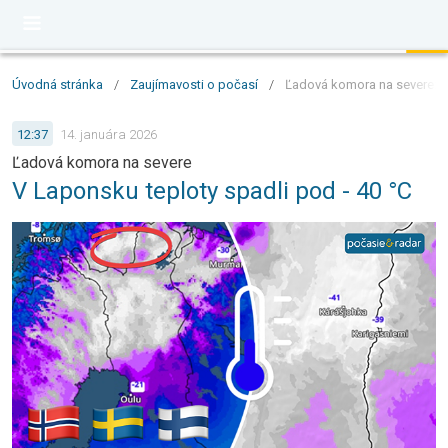
Úvodná stránka
/
Zaujímavosti o počasí
/
Ľadová komora na severe: V 
12:37
14. januára 2026
Ľadová komora na severe
V Laponsku teploty spadli pod - 40 °C