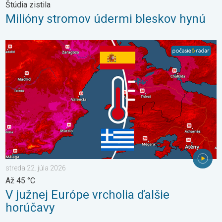
Štúdia zistila
Milióny stromov údermi bleskov hynú
V južnej Európe vrcholia ďalšie horúčavy. Až 45 °C. . . streda 22
streda 22. júla 2026
Až 45 °C
V južnej Európe vrcholia ďalšie
horúčavy