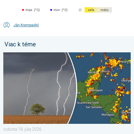
max. (°C)
min. (°C)
veľa
málo
Ján Krempaský
Viac k téme
Milióny stromov údermi bleskov hynú. Štúdia zistila. . . sobota 
sobota 18. júla 2026