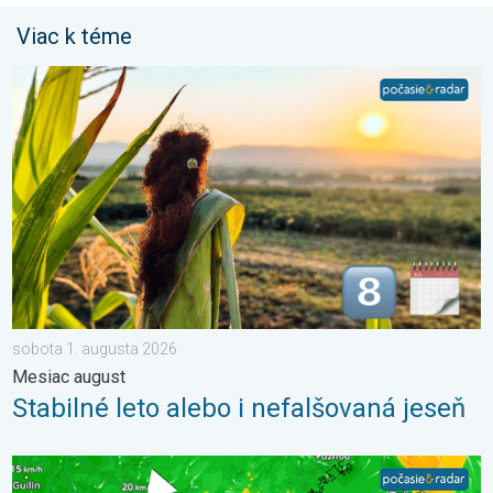
Viac k téme
Stabilné leto alebo i nefalšovaná jeseň. Mesiac august. . . so
sobota 1. augusta 2026
Mesiac august
Stabilné leto alebo i nefalšovaná jeseň
Čínu zasiahne pomerne silný tajfún. Až 500 litrov dažďa. . . sob