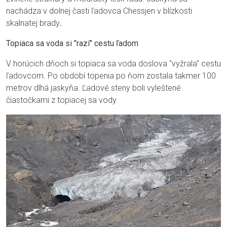
nachádza v dolnej časti ľadovca Chessjen v blízkosti
skalnatej brady
.
Topiaca sa voda si "razí" cestu ľadom
V horúcich dňoch si topiaca sa voda doslova "vyžrala" cestu
ľadovcom. Po období topenia po ňom zostala takmer 100
metrov dlhá jaskyňa. Ľadové steny boli vyleštené
čiastočkami z topiacej sa vody.