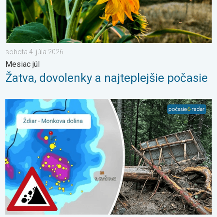
sobota 4. júla 2026
Mesiac júl
Žatva, dovolenky a najteplejšie počasie
2 roky od smrteľného zosuvu v Tatrách. Stopy sú stále viditeľné