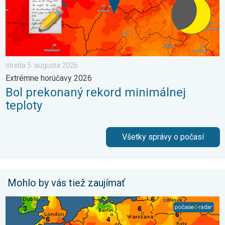
streda 5. augusta 2026
Extrémne horúčavy 2026
Bol prekonaný rekord minimálnej
teploty
Všetky správy o počasí
Mohlo by vás tiež zaujímať
UV index stúpa už poriadne vysoko. Nepodceňte slnko. . . so