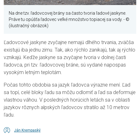
Na dne tzv. ľadovcovej brány sa často tvoria ľadové jaskyne.
Práve tu opúšťa ľadovec veľké množstvo topiacej sa vody.
- ©
(ilustračný obrázok)
Ľadovcové jaskyne zvyčajne nemajú dlhého trvania, zväčša
existujú iba jednu zimu. Tak, ako rýchlo zanikajú, tak aj rýchlo
vznikajú. Keďže jaskyne sa zvyčajne tvoria v dolnej časti
ľadovca, pri tzv. ľadovcovej bráne, sú vydané napospas
vysokým letným teplotám.
Počas tohto obdobia sa jazyk ľadovca výrazne mení. Ľad
sa topí, celé bloky ľadu sa môžu odlomiť a ľad sa deformuje
vlastnou váhou. V posledných horúcich letách sa v oblasti
jazykov rôznych alpských ľadovcov stratilo až 10 metrov
ľadu.
Ján Krempaský