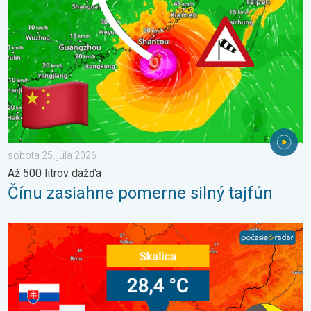
sobota 25. júla 2026
Až 500 litrov dažďa
Čínu zasiahne pomerne silný tajfún
Bol prekonaný rekord minimálnej teploty. Extrémne horúčavy 20