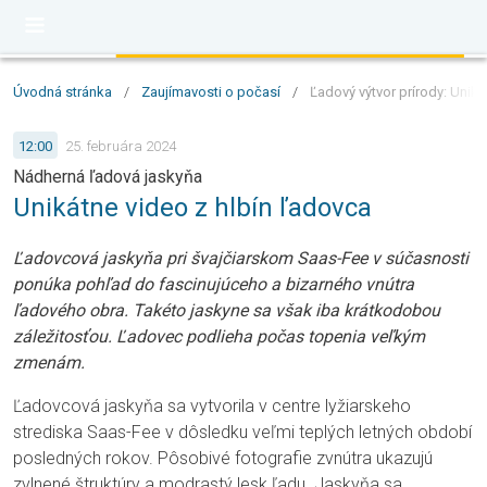
Úvodná stránka
/
Zaujímavosti o počasí
/
Ľadový výtvor prírody: Unik
12:00
25. februára 2024
Nádherná ľadová jaskyňa
Unikátne video z hlbín ľadovca
Ľadovcová jaskyňa pri švajčiarskom Saas-Fee v súčasnosti
ponúka pohľad do fascinujúceho a bizarného vnútra
ľadového obra. Takéto jaskyne sa však iba krátkodobou
záležitosťou. Ľadovec podlieha počas topenia veľkým
zmenám.
Ľadovcová jaskyňa sa vytvorila v centre lyžiarskeho
strediska Saas-Fee v dôsledku veľmi teplých letných období
posledných rokov. Pôsobivé fotografie zvnútra ukazujú
zvlnené štruktúry a modrastý lesk ľadu. Jaskyňa sa