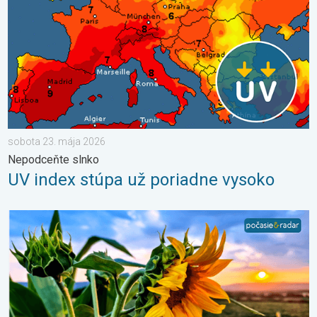
sobota 23. mája 2026
Nepodceňte slnko
UV index stúpa už poriadne vysoko
Žatva, dovolenky a najteplejšie počasie. Mesiac júl. . . sobota 