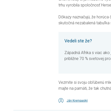
trhu vyrobila spoločnosť Her
Dôkazy naznačujú, že horúca 
skutočná nezabalená tabuľka s
Vedeli ste že?
Západná Afrika s viac ako
približne 70 % svetovej pr
Vezmite si svoju obľúbenú mli
majte na pamäti, že tak chutn
Ján Krempaský