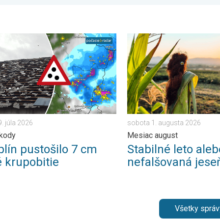
voje. . . utorok 14. júla 2026
 pustošilo 7 cm veľké krupobitie. Veľké škody. . . streda 29. júla
Stabilné leto alebo i nefal
9. júla 2026
sobota 1. augusta 2026
škody
Mesiac august
lín pustošilo 7 cm
Stabilné leto aleb
é krupobitie
nefalšovaná jese
Všetky správ