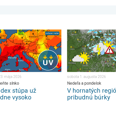
otiek. . . streda 21. januára 2026
x stúpa už poriadne vysoko. Nepodceňte slnko. . . sobota 23. 
V hornatých regiónoch prib
23. mája 2026
sobota 1. augusta 2026
eňte slnko
Nedeľa a pondelok
ndex stúpa už
V hornatých regi
adne vysoko
pribudnú búrky