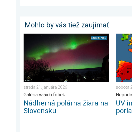
Mohlo by vás tiež zaujímať
Nádherná polárna žiara na Slovensku. Galéria vašich f
UV inde
streda 21. januára 2026
sobota 
Galéria vašich fotiek
Nepodc
Nádherná polárna žiara na
UV i
Slovensku
pori