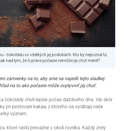
 - čokoládu vo všetkých jej podobách. Kto by nepoznal tú
šak nad tým, že či práve počasie nemôže jej chuť meniť?
m zámienky na to, aby sme sa najedli tejto sladkej
ľad na to ako počasie môže ovplyvniť jej chuť.
ľka čokolády chutí lepšie počas daždivého dňa. Ide skôr
y pri pestovaní kakaa, z ktorého sa vyrábajú naše
veľký význam.
v, ktoré rastú prevažne v okolí rovníka. Každý zrelý