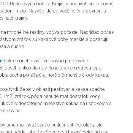
e 2 500 kakaových bôbov. Krajín schopných produkovať
 pádom málo. Navyše ide po väčšine (v porovnaní s
inuté krajiny.
na mnohé iné rastliny, vplýva počasie. Napríklad počas
žstvom zrážok sú kakaové bôby menšie a obsahujú
eza a dusíka.
ene
okrem iného zistil že, kakao pri takýchto
 obsah antioxidantov, čo je znakom stresu tejto
bia sucha prinášajú aj horšie či menšie úrody kakaa.
oa tvrdí, že ak v oblasti pestovania kakaa spadne
 l/m2) zrážok, pôda nebude mať dostatok vody
odukovalo dostatočné množstvo kakaa na uspokojenie
 surovine.
 by sme mali uvažovať o budúcnosti čokolády, ale
tnať. Vedeli ste, že vôbec prvú balenú čokoládu na