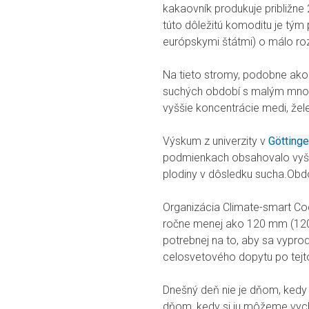
kakaovník produkuje približn
túto dôležitú komoditu je tým
európskymi štátmi) o málo rozv
Na tieto stromy, podobne ako 
suchých období s malým mno
vyššie koncentrácie medi, žel
Výskum z univerzity v
Götting
podmienkach obsahovalo vyšší
plodiny v dôsledku sucha.Obdo
Organizácia Climate-smart Coc
ročne menej ako 120 mm (120
potrebnej na to, aby sa vypr
celosvetového dopytu po tejto
Dnešný deň nie je dňom, kedy
dňom, kedy si ju môžeme vychu