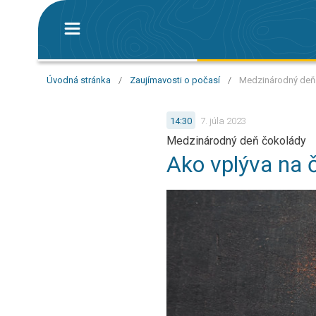
Úvodná stránka
/
Zaujímavosti o počasí
/
Medzinárodný deň 
14:30
7. júla 2023
Medzinárodný deň čokolády
Ako vplýva na 