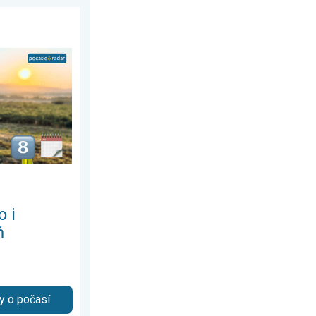
 2026
šovaná jeseň. Mesiac august. . . sobota 1. augusta 2026
o i
ň
y o počasí