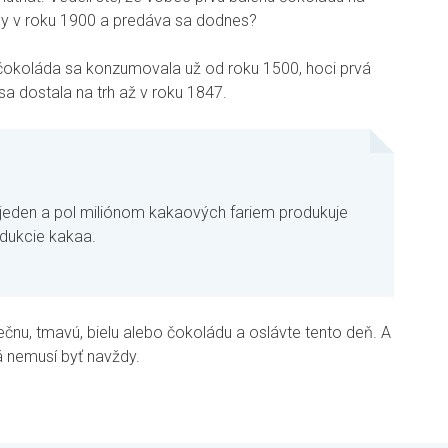
sey v roku 1900 a predáva sa dodnes?
čokoláda sa konzumovala už od roku 1500, hoci prvá
a dostala na trh až v roku 1847.
 jeden a pol miliónom kakaových fariem produkuje
odukcie kakaa.
ečnu, tmavú, bielu alebo čokoládu a oslávte tento deň. A
á nemusí byť navždy.