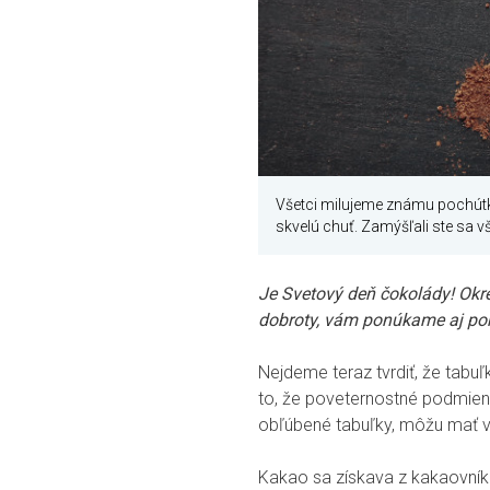
Všetci milujeme známu pochútku
skvelú chuť. Zamýšľali ste sa v
Je Svetový deň čokolády! Okre
dobroty, vám ponúkame aj poh
Nejdeme teraz tvrdiť, že tabu
to, že poveternostné podmienk
obľúbené tabuľky, môžu mať 
Kakao sa získava z kakaovníko