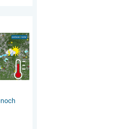
mája 2026
udnú búrky. Nedeľa a pondelok. . . sobota 1. augusta 2026
ónoch