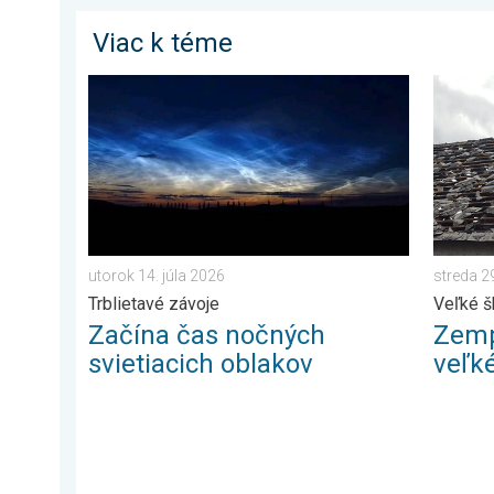
Viac k téme
Začína čas nočných svietiacich oblakov. Trblietavé zá
Zemplín
utorok 14. júla 2026
streda 2
Trblietavé závoje
Veľké 
Začína čas nočných
Zemp
svietiacich oblakov
veľk