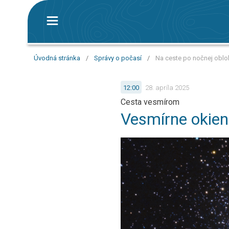
Úvodná stránka
/
Správy o počasí
/
Na ceste po nočnej obl
12:00
28. apríla 2025
Cesta vesmírom
Vesmírne okien