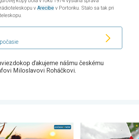
 guľovej kopy bola v roku 1974 vyslaná správa
rádioteleskopu v
Arecibe
v Portoriku. Stalo sa tak pri
oteleskopu.
 počasie
e hviezdokop ďakujeme nášmu českému
afovi Miloslavovi Roháčkovi.
mať. . . štvrtok 16. júla 2026
é leto alebo i nefalšovaná jeseň. Mesiac august. . . sobota 1. au
Zemplín pustošilo 7 cm veľk