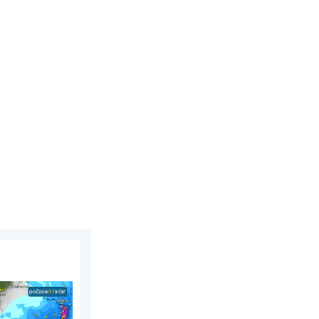
gusta 2026
é krupobitie. Veľké škody. . . streda 29. júla 2026