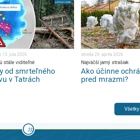
 streda 5. augusta 2026
od smrteľného zosuvu v Tatrách. Stopy sú stále viditeľné. . . pon
Ako účinne ochrániť úrodu p
 13. júla 2026
streda 29. apríla 2026
ú stále viditeľné
Najväčší jarný strašiak
ky od smrteľného
Ako účinne ochrá
vu v Tatrách
pred mrazmi?
Všetky