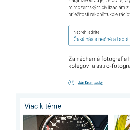
Zaujímavosťou je, že do tejto
mimozemským civilizáciám z 
príležitosti rekonštrukcie rádi
Neprehliadnite
Čaká nás slnečné a teplé
Za nádherné fotografi
kolegovi a astro-fotogr
Ján Krempaský
Viac k téme
Je teplota vo vašom aute reálna?. Nenechajte sa okla
Stabiln