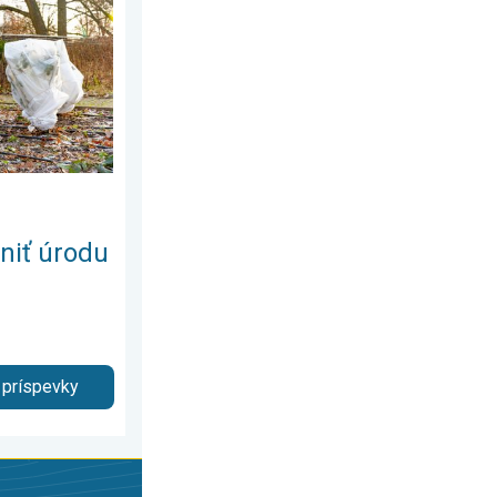
delok 13. júla 2026
red mrazmi?. Najväčší jarný strašiak. . . streda 29. apríla 2026
niť úrodu
 príspevky