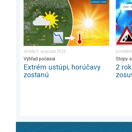
Extrém ustúpi, horúčavy zostanú. Výhľad počasia. . .
2 roky 
streda 5. augusta 2026
pondelok
Výhľad počasia
Stopy s
Extrém ustúpi, horúčavy
2 ro
zostanú
zosu