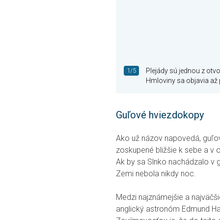
1/5
Plejády sú jednou z ot
Hmloviny sa objavia až
Guľové hviezdokopy
Ako už názov napovedá, guľová
zoskupené bližšie k sebe a v
Ak by sa Slnko nachádzalo v guľ
Zemi nebola nikdy noc.
Medzi najznámejšie a najväčši
anglický astronóm Edmund Hall