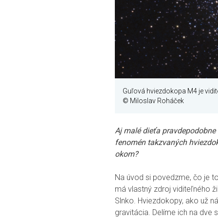
Guľová hviezdokopa M4 je vidite
© Miloslav Roháček
Aj malé dieťa pravdepodobne v
fenomén takzvaných hviezdok
okom?
Na úvod si povedzme, čo je to
má vlastný zdroj viditeľného ž
Slnko. Hviezdokopy, ako už n
gravitácia. Delíme ich na dve 