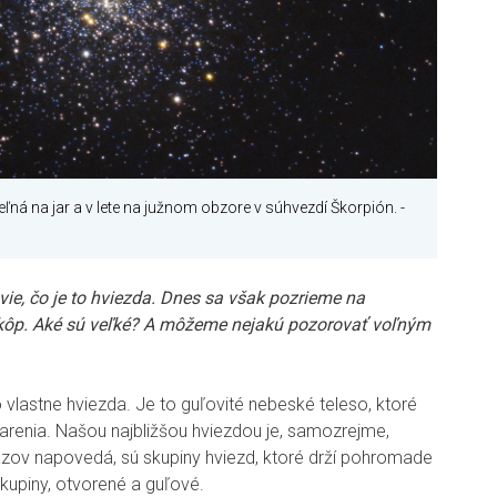
ľná na jar a v lete na južnom obzore v súhvezdí Škorpión.
-
ie, čo je to hviezda. Dnes sa však pozrieme na
ôp. Aké sú veľké? A môžeme nejakú pozorovať voľným
 vlastne hviezda. Je to guľovité nebeské teleso, ktoré
iarenia. Našou najbližšou hviezdou je, samozrejme,
ázov napovedá, sú skupiny hviezd, ktoré drží pohromade
skupiny, otvorené a guľové.