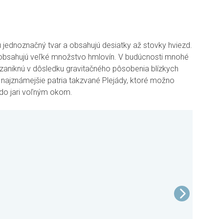
jednoznačný tvar a obsahujú desiatky až stovky hviezd.
obsahujú veľké množstvo hmlovín. V budúcnosti mnohé
aniknú v dôsledku gravitačného pôsobenia blízkych
najznámejšie patria takzvané Plejády, ktoré možno
do jari voľným okom.