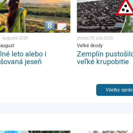
. augusta 2026
streda 29. júla 2026
 august
Veľké škody
lné leto alebo i
Zemplín pustošil
lšovaná jeseň
veľké krupobitie
Všetky správ