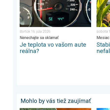
štvrtok 16. júla 2026
sobota 1
Nenechajte sa oklamať
Mesiac
Je teplota vo vašom aute
Stabi
reálna?
nefa
Mohlo by vás tiež zaujímať