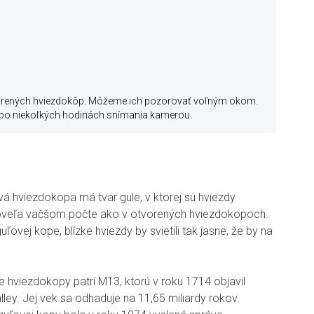
vorených hviezdokôp. Môžeme ich pozorovať voľným okom.
 po niekoľkých hodinách snímania kamerou.
 hviezdokopa má tvar gule, v ktorej sú hviezdy
 oveľa väčšom počte ako v otvorených hviezdokopoch.
ovej kope, blízke hviezdy by svietili tak jasne, že by na
e hviezdokopy patrí M13, ktorú v roku 1714 objavil
ey. Jej vek sa odhaduje na 11,65 miliardy rokov.