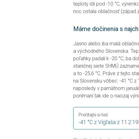
teploty išli pod -10 °C, výnim
noc ostala oblačnosť (západ z
Máme dočinenia s najch
Jasno alebo iba malá oblačno
a východného Slovenska. Tep
poľahky padali k -20 °C, ba do
staničnej siete SHMÚ zaznam
a to -25,6 °C. Práve z tejto s
na Slovensku vôbec: -41 °C z
naposledy v pamätnom januári
ponímaní tak ide o naozaj vý
Prečítajte si tiež
-41 °C z Vígľaša z 11.2.1