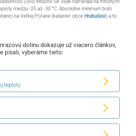
onadšencov Lovci Mrazov SK však namerala na mnohých
teploty medzu -25 až -30 °C. Absolútne minimum bolo
tanici na Veľkej Poľane (kataster obce
Hrubušice
) a to
mrazovú dolinu dokazuje už viacero článkov,
e písali, vyberáme tieto:
ej teploty