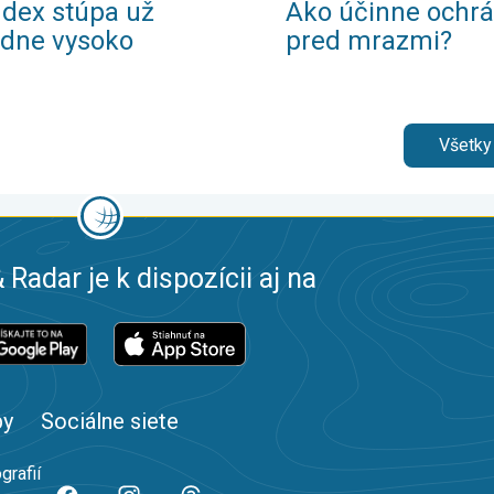
ndex stúpa už
Ako účinne ochrá
adne vysoko
pred mrazmi?
Všetky
 Radar je k dispozícii aj na
by
Sociálne siete
grafií