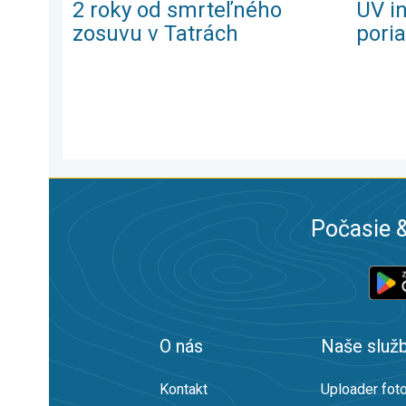
2 roky od smrteľného
UV i
zosuvu v Tatrách
pori
Počasie &
O nás
Naše služ
Kontakt
Uploader foto