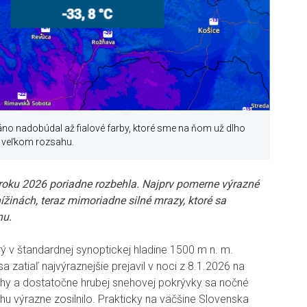
áno nadobúdal až fialové farby, ktoré sme na ňom už dlho
om veľkom rozsahu.
oku 2026 poriadne rozbehla. Najprv pomerne výrazné
ížinách, teraz mimoriadne silné mrazy, ktoré sa
nu.
rý v štandardnej synoptickej hladine 1500 m n. m.
a zatiaľ najvýraznejšie prejavil v noci z 8.1.2026 na
ohy a dostatočne hrubej snehovej pokrývky sa nočné
u výrazne zosilnilo. Prakticky na väčšine Slovenska