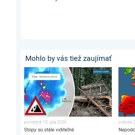
Mohlo by vás tiež zaujímať
2 roky od smrteľného zosuvu v Tatrách. Stopy sú stále
UV inde
pondelok 13. júla 2026
sobota 
Stopy sú stále viditeľné
Nepodc