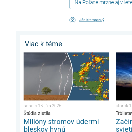
Na Poľane mrzne aj v lete
Ján Krempaský
Viac k téme
Milióny stromov údermi bleskov hynú. Štúdia zistila. .
Začína č
sobota 18. júla 2026
utorok 1
Štúdia zistila
Trbliet
Milióny stromov údermi
Začí
bleskov hynú
sviet