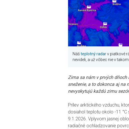
Náš
teplotný radar
v piatkové r
nevideli, a už vôbec nie v tak
Zima sa nám v prvých dňoch r
sneženie, a to dokonca aj na n
nevyskytujú každú zimu sezó
Prílev arktického vzduchu, kto
dosiahol teplotu okolo -11 °C s
9.1.2026. Vplyvom jasnej obl
radiačné ochladzovanie povrch