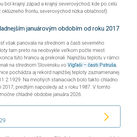
kou bol krajný západ a krajný severovýchod, kde po celú
 oklúzneho frontu, severovýchod nízka oblačnosť).
ladnejším januárovým obdobím od roku 2017
sť však panovala na strednom a časti severného
loty tam preto na neobvykle veľkom počte miest
konca túto hranicu aj prekonali. Najnižšiu teplotu v rámci
enali na strednom Slovensku vo
Vígľaši – časti Pstruša
,
tanice pochádza aj rekord najnižšej teploty zaznamenanej
 11.2.1929. Na mnohých staniaciach bolo takto chladno
 2017, predtým naposledy až v roku 1987. V tomto
nimočne chladné obdobie januára 2026.
929