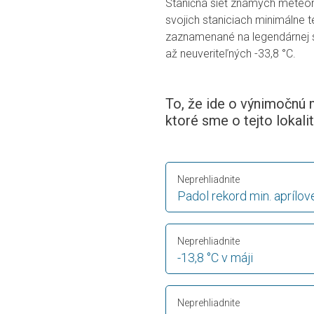
Staničná sieť známych mete
svojich staniciach minimálne 
zaznamenané na legendárnej s
až neuveriteľných -33,8 °C.
To, že ide o výnimočnú 
ktoré sme o tejto lokalit
Neprehliadnite
Padol rekord min. aprílov
Neprehliadnite
-13,8 °C v máji
Neprehliadnite