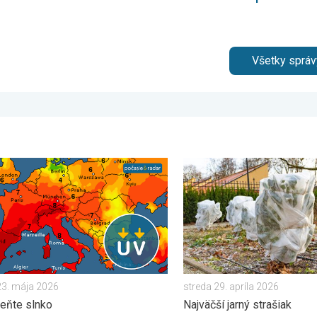
Všetky správ
 viditeľné. . . pondelok 13. júla 2026
x stúpa už poriadne vysoko. Nepodceňte slnko. . . sobota 23. 
Ako účinne ochrániť úrodu p
23. mája 2026
streda 29. apríla 2026
eňte slnko
Najväčší jarný strašiak