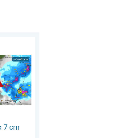
 júla 2026
é krupobitie. Veľké škody. . . streda 29. júla 2026
o 7 cm