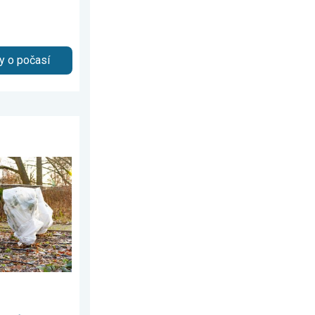
y o počasí
mája 2026
red mrazmi?. Najväčší jarný strašiak. . . streda 29. apríla 2026