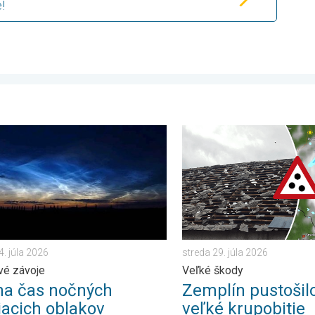
!
 . sobota 18. júla 2026
as nočných svietiacich oblakov. Trblietavé závoje. . . utorok 14.
Zemplín pustošilo 7 cm veľk
4. júla 2026
streda 29. júla 2026
avé závoje
Veľké škody
na čas nočných
Zemplín pustošil
iacich oblakov
veľké krupobitie