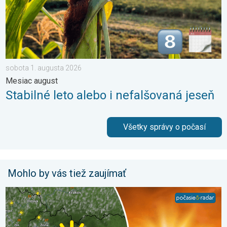
sobota 1. augusta 2026
Mesiac august
Stabilné leto alebo i nefalšovaná jeseň
Všetky správy o počasí
Mohlo by vás tiež zaujímať
Extrém ustúpi, horúčavy zostanú. Výhľad počasia. . . streda 5