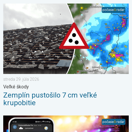
Zemplín pustošilo 7 cm veľké krupobitie. Veľké škody. . . stred
streda 29. júla 2026
Veľké škody
Zemplín pustošilo 7 cm veľké
krupobitie
Sledujeme pre vás počasie tam kde ste vy. Letné podujatia. . . 