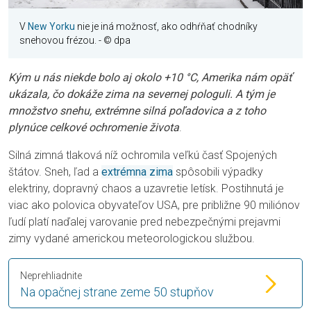
V
New Yorku
nie je iná možnosť, ako odhŕňať chodníky
snehovou frézou.
- © dpa
Kým u nás niekde bolo aj okolo +10 °C, Amerika nám opäť
ukázala, čo dokáže zima na severnej pologuli. A tým je
množstvo snehu, extrémne silná poľadovica a z toho
plynúce celkové ochromenie života
.
Silná zimná tlaková níž ochromila veľkú časť Spojených
štátov. Sneh, ľad a
extrémna zima
spôsobili výpadky
elektriny, dopravný chaos a uzavretie letísk. Postihnutá je
viac ako polovica obyvateľov USA, pre približne 90 miliónov
ľudí platí naďalej varovanie pred nebezpečnými prejavmi
zimy vydané americkou meteorologickou službou.
Neprehliadnite
Na opačnej strane zeme 50 stupňov