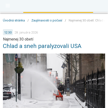
Úvodná stránka
/
Zaujímavosti o počasí
/
Najmenej 30 obetí: Chlad a 
12:30
28. januára 2026
Najmenej 30 obetí
Chlad a sneh paralyzovali USA