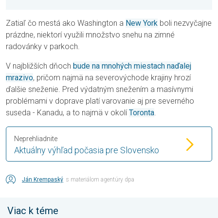
Zatiaľ čo mestá ako Washington a
New York
boli nezvyčajne
prázdne, niektorí využili množstvo snehu na zimné
radovánky v parkoch.
V najbližších dňoch
bude na mnohých miestach naďalej
mrazivo
, pričom najmä na severovýchode krajiny hrozí
ďalšie sneženie. Pred výdatným snežením a masívnymi
problémami v doprave platí varovanie aj pre severného
suseda - Kanadu, a to najmä v okolí
Toronta
.
Neprehliadnite
Aktuálny výhľad počasia pre Slovensko
Ján Krempaský
s materiálom agentúry dpa
Viac k téme