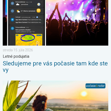
streda 15. júla 2026
Letné podujatia
Sledujeme pre vás počasie tam kde ste
vy
Stabilné leto alebo i nefalšovaná jeseň. Mesiac august. . . so