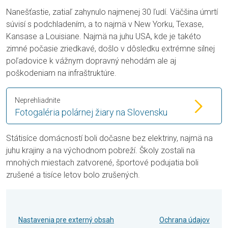
Nanešťastie, zatiaľ zahynulo najmenej 30 ľudí. Väčšina úmrtí
súvisí s podchladením, a to najmä v New Yorku, Texase,
Kansase a Louisiane. Najmä na juhu USA, kde je takéto
zimné počasie zriedkavé, došlo v dôsledku extrémne silnej
poľadovice k vážnym dopravný nehodám ale aj
poškodeniam na infraštruktúre.
Neprehliadnite
Fotogaléria polárnej žiary na Slovensku
Státisíce domácností boli dočasne bez elektriny, najmä na
juhu krajiny a na východnom pobreží. Školy zostali na
mnohých miestach zatvorené, športové podujatia boli
zrušené a tisíce letov bolo zrušených.
Nastavenia pre externý obsah
Ochrana údajov