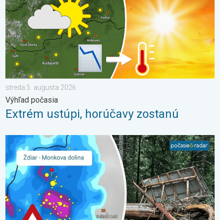
streda 5. augusta 2026
Výhľad počasia
Extrém ustúpi, horúčavy zostanú
2 roky od smrteľného zosuvu v Tatrách. Stopy sú stále viditeľné