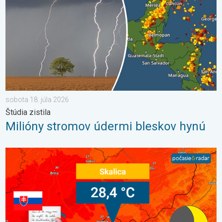
sobota 18. júla 2026
Štúdia zistila
Milióny stromov údermi bleskov hynú
Bol prekonaný rekord minimálnej teploty. Extrémne horúčavy 20