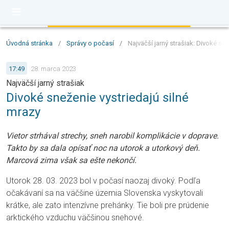
Úvodná stránka
/
Správy o počasí
/
Najväčší jarný strašiak: Divoké sne
17:49
28. marca 2023
Najväčší jarný strašiak
Divoké sneženie vystriedajú silné
mrazy
Vietor strhával strechy, sneh narobil komplikácie v doprave.
Takto by sa dala opísať noc na utorok a utorkový deň.
Marcová zima však sa ešte nekončí.
Utorok 28. 03. 2023 bol v počasí naozaj divoký. Podľa
očakávaní sa na väčšine územia Slovenska vyskytovali
krátke, ale zato intenzívne prehánky. Tie boli pre prúdenie
arktického vzduchu väčšinou snehové.