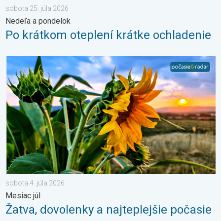
sobota 25. júla 2026
Nedeľa a pondelok
Po krátkom oteplení krátke ochladenie
Žatva, dovolenky a najteplejšie počasie. Mesiac júl. . . sobota 
sobota 4. júla 2026
Mesiac júl
Žatva, dovolenky a najteplejšie počasie