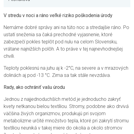
V stredu v noci a ráno veľké riziko poškodenia úrody
Nemáme dobré správy ani na túto noc a stredajšie ráno. Po
ustatí sneženia sa čaká prechodné vyjasnenie, ktoré
zabezpečí pokles teplôt pod nulu na celom Slovensku,
vrátane najnižších polôh. A to práve v tej najnevhodnejšej
chvíli.
Teploty poklesnú na juhu aj k -2°C, na severe a v mrazových
dolinách aj pod -13 °C. Zima sa tak stále nevzdáva.
Rady, ako ochrániť vašu úrodu
Jednou z najjednoduchších metód je jednoducho zakryť
kvety netkanou bielou textíliou. Stromy, podobne ako drvivá
väčšina živých organizmov, produkujú pri svojom
metabolizme určité množstvo tepla, ktoré pri zakrytí stromu
textíliou neuniká v takej miere do okolia a okolo stromov