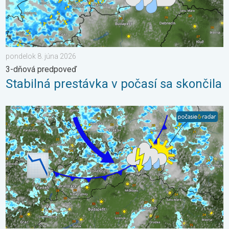
pondelok 8. júna 2026
3-dňová predpoveď
Stabilná prestávka v počasí sa skončila
Po krátkom oteplení krátke ochladenie. Nedeľa a pondelok. . .