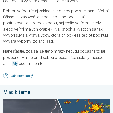
(kvetov) sa vytvára ochranná tepelná vrstva.
Dobrou voľbou je aj zakladanie ohňov pod stromami. Veľmi
účinnou a zároveň jednoduchou metódou je aj
postrekovanie stromov vodou, najlepšie vo forme hmly
alebo veľmi malých kvapiek. Na listoch a kvetoch sa tak
vytvorí súvislá vrstva vody, ktorá pri poklese teplôt pod nulu
vytvára výborný izolant - ľad.
Nanešťastie, zdá sa, že tieto mrazy nebudú počas tejto jari
posledné. Máme pred sebou predsa ešte šialený mesiac
apríl.
My
budeme pri tom.
Ján Krempaský
Viac k téme
Milióny stromov údermi bleskov hynú. Štúdia zistila. . . sobota 