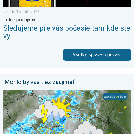
streda 15. júla 2026
Letné podujatia
Sledujeme pre vás počasie tam kde ste
vy
Všetky správy o počasí
Mohlo by vás tiež zaujímať
Stabilná prestávka v počasí sa skončila. 3-dňová predpoveď. .