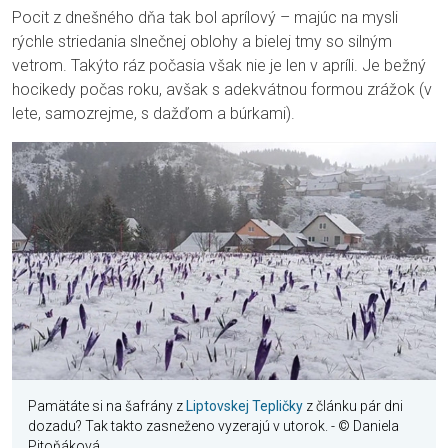
Pocit z dnešného dňa tak bol aprílový – majúc na mysli
rýchle striedania slnečnej oblohy a bielej tmy so silným
vetrom. Takýto ráz počasia však nie je len v apríli. Je bežný
hocikedy počas roku, avšak s adekvátnou formou zrážok (v
lete, samozrejme, s dažďom a búrkami).
Pamätáte si na šafrány z
Liptovskej Tepličky
z článku pár dni
dozadu? Tak takto zasneženo vyzerajú v utorok.
- © Daniela
Pitoňáková