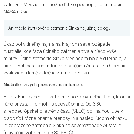
zatmené Mesiacom, možno ľahko pochopiť na animácii
NASA nižšie.
Animácia štvrtkového zatmenia Slnka na južnej pologuli.
Úkaz bol viditeľný najmä na krajnom severozápade
Austrálie, kde fáza úplného zatmenia trvala niečo vyše
minúty. Úplné zatmenie Slnka Mesiacom bolo viditeľné aj v
niektorých častiach Indonézie. Väčšina Austrálie a Oceánie
však videla len čiastočné zatmenie Slnka.
Niekoľko živých prenosov na internete
Hoci z Európy nebolo zatmenie pozorovateľné, ľudia, ktorí si
ráno privstali, ho mohli sledovať online. Od 3:30
stredoeurópskeho letného času (SELČ) boli na YouTube k
dispozícii rôzne priame prenosy. Na nasledujúcom obrázku
je zobrazené zatmenie Slnka na severozápade Austrálie
(najväčšie zatmenie o 5:30 SELČ).