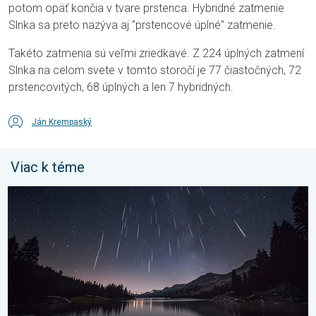
potom opäť končia v tvare prstenca. Hybridné zatmenie
Slnka sa preto nazýva aj "prstencové úplné" zatmenie.
Takéto zatmenia sú veľmi zriedkavé. Z 224 úplných zatmení
Slnka na celom svete v tomto storočí je 77 čiastočných, 72
prstencovitých, 68 úplných a len 7 hybridných.
Ján Krempaský
Viac k téme
Začína obdobie padajúcich hviezd. Vrchol v auguste. . . piatok 