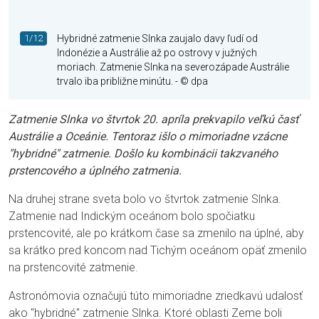
1/12
Hybridné zatmenie Slnka zaujalo davy ľudí od
Indonézie a Austrálie až po ostrovy v južných
moriach. Zatmenie Slnka na severozápade Austrálie
trvalo iba približne minútu.
- © dpa
Zatmenie Slnka vo štvrtok 20. apríla prekvapilo veľkú časť
Austrálie a Oceánie. Tentoraz išlo o mimoriadne vzácne
"hybridné" zatmenie. Došlo ku kombinácii takzvaného
prstencového a úplného zatmenia.
Na druhej strane sveta bolo vo štvrtok zatmenie Slnka.
Zatmenie nad Indickým oceánom bolo spočiatku
prstencovité, ale po krátkom čase sa zmenilo na úplné, aby
sa krátko pred koncom nad Tichým oceánom opäť zmenilo
na prstencovité zatmenie.
Astronómovia označujú túto mimoriadne zriedkavú udalosť
ako "hybridné" zatmenie Slnka. Ktoré oblasti Zeme boli