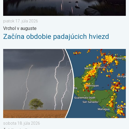
piatok 17. júla 2026
Vrchol v auguste
Začína obdobie padajúcich hviezd
Milióny stromov údermi bleskov hynú. Štúdia zistila. . . sobota 
sobota 18. júla 2026