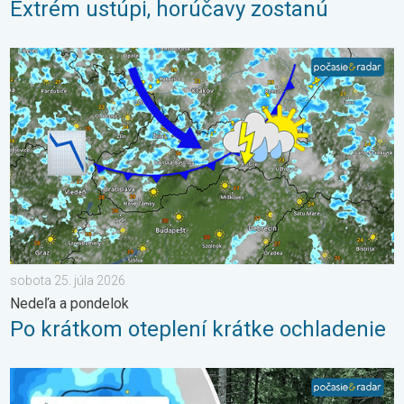
Extrém ustúpi, horúčavy zostanú
Po krátkom oteplení krátke ochladenie. Nedeľa a pondelok. . .
sobota 25. júla 2026
Nedeľa a pondelok
Po krátkom oteplení krátke ochladenie
2 roky od smrteľného zosuvu v Tatrách. Stopy sú stále viditeľné