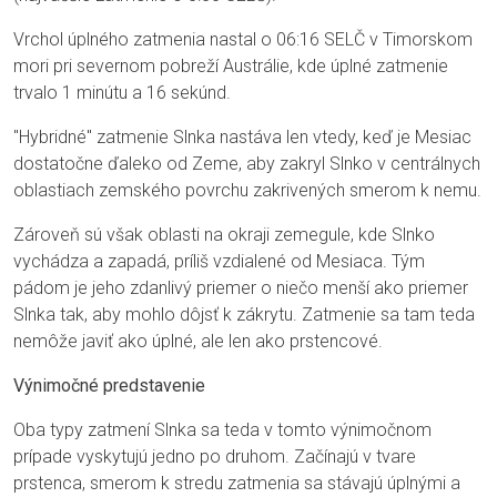
Vrchol úplného zatmenia nastal o 06:16 SELČ v Timorskom
mori pri severnom pobreží Austrálie, kde úplné zatmenie
trvalo 1 minútu a 16 sekúnd.
"Hybridné" zatmenie Slnka nastáva len vtedy, keď je Mesiac
dostatočne ďaleko od Zeme, aby zakryl Slnko v centrálnych
oblastiach zemského povrchu zakrivených smerom k nemu.
Zároveň sú však oblasti na okraji zemegule, kde Slnko
vychádza a zapadá, príliš vzdialené od Mesiaca. Tým
pádom je jeho zdanlivý priemer o niečo menší ako priemer
Slnka tak, aby mohlo dôjsť k zákrytu. Zatmenie sa tam teda
nemôže javiť ako úplné, ale len ako prstencové.
Výnimočné predstavenie
Oba typy zatmení Slnka sa teda v tomto výnimočnom
prípade vyskytujú jedno po druhom. Začínajú v tvare
prstenca, smerom k stredu zatmenia sa stávajú úplnými a