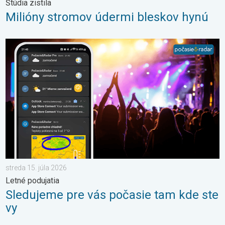
Štúdia zistila
Milióny stromov údermi bleskov hynú
Sledujeme pre vás počasie tam kde ste vy. Letné podujatia. . . 
streda 15. júla 2026
Letné podujatia
Sledujeme pre vás počasie tam kde ste
vy