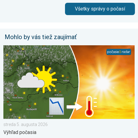
Všetky správy o počasí
Mohlo by vás tiež zaujímať
Extrém ustúpi, horúčavy zostanú. Výhľad počasia. . . streda 5
streda 5. augusta 2026
Výhľad počasia