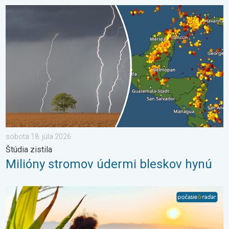
Milióny stromov údermi bleskov hynú. Štúdia zistila. . . sobota 
sobota 18. júla 2026
Štúdia zistila
Milióny stromov údermi bleskov hynú
Stabilné leto alebo i nefalšovaná jeseň. Mesiac august. . . so