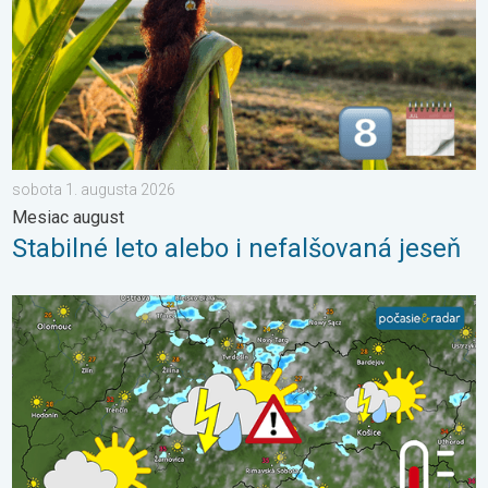
sobota 1. augusta 2026
Mesiac august
Stabilné leto alebo i nefalšovaná jeseň
V hornatých regiónoch pribudnú búrky. Nedeľa a pondelok. . .