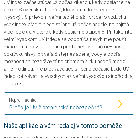
UV index začne stúpať už počas víkendu, kedy dosiahne na
celom Slovensku stupeň 7, ktorý patrí do kategórie
„vysoký“. S prílevom veľmi teplého až horúceho vzduchu
však index ešte o niečo stúpne už počas nedele, no najmä
v pondelok a v utorok, kedy dosiahne stupeň 8. Pri takomto
veľmi vysokom UV indexe sa odporúča nevyhutne použiť
maximálnu možnú ochranu pred slnečnými lúčmi – nosiť
pokrývku hlavy, piť veľa čistej nesladenej vody a podľa
možností sa nezdržiavať na priamom slnku aspoň medzi 11.
a 15. hodinou. Pre pretrvávajúce slnečné počasie bude UV
index zotrvávať na vysokých až veľmi vysokých stupňoch aj
po utorku.
Neprehliadnite
Prečo je UV žiarenie také nebezpečné?
Naša aplikácia vám rada aj v tomto pomôže
Hodnoty UV indexu sa môžu mierne líšiť v závislosti