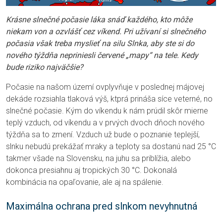
Krásne slnečné počasie láka snáď každého, kto môže
niekam von a ozvlášť cez víkend. Pri užívaní si slnečného
počasia však treba myslieť na silu Slnka, aby ste si do
nového týždňa nepriniesli červené „mapy“ na tele. Kedy
bude riziko najväčšie?
Počasie na našom území ovplyvňuje v poslednej májovej
dekáde rozsiahla tlaková výš, ktprá prináša síce veterné, no
slnečné počasie. Kým do víkendu k nám prúdil skôr mierne
teplý vzduch, od víkendu a v prvých dvoch dňoch nového
týždňa sa to zmení. Vzduch už bude o poznanie teplejší,
slnku nebudú prekážať mraky a teploty sa dostanú nad 25 °C
takmer všade na Slovensku, na juhu sa priblížia, alebo
dokonca presiahnu aj tropických 30 °C. Dokonalá
kombinácia na opaľovanie, ale aj na spálenie.
Maximálna ochrana pred slnkom nevyhnutná