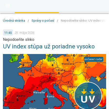
Úvodná stránka
/
Správy o počasí
/
Nepodceňte slnko: UV index stúp
11:45
23. mája 2026
Nepodceňte slnko
UV index stúpa už poriadne vysoko