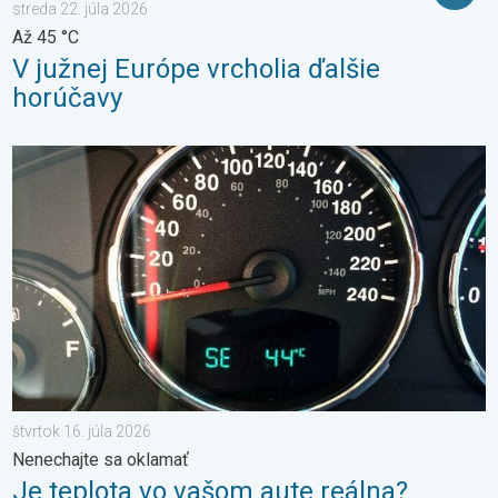
streda 22. júla 2026
Až 45 °C
V južnej Európe vrcholia ďalšie
horúčavy
Je teplota vo vašom aute reálna?. Nenechajte sa oklamať. . . š
štvrtok 16. júla 2026
Nenechajte sa oklamať
Je teplota vo vašom aute reálna?