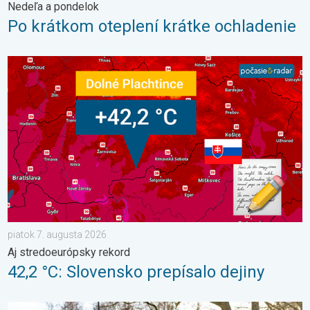
Nedeľa a pondelok
Po krátkom oteplení krátke ochladenie
42,2 °C: Slovensko prepísalo dejiny. Aj stredoeurópsky rekord. 
piatok 7. augusta 2026
Aj stredoeurópsky rekord
42,2 °C: Slovensko prepísalo dejiny
Ako účinne ochrániť úrodu pred mrazmi?. Najväčší jarný strašiak