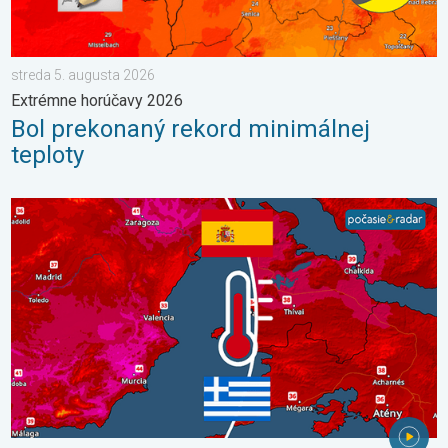
streda 5. augusta 2026
Extrémne horúčavy 2026
Bol prekonaný rekord minimálnej
teploty
V južnej Európe vrcholia ďalšie horúčavy. Až 45 °C. . . streda 22