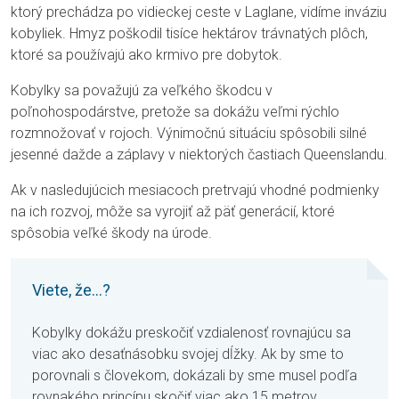
ktorý prechádza po vidieckej ceste v Laglane, vidíme inváziu
kobyliek. Hmyz poškodil tisíce hektárov trávnatých plôch,
ktoré sa používajú ako krmivo pre dobytok.
Kobylky sa považujú za veľkého škodcu v
poľnohospodárstve, pretože sa dokážu veľmi rýchlo
rozmnožovať v rojoch. Výnimočnú situáciu spôsobili silné
jesenné dažde a záplavy v niektorých častiach Queenslandu.
Ak v nasledujúcich mesiacoch pretrvajú vhodné podmienky
na ich rozvoj, môže sa vyrojiť až päť generácií, ktoré
spôsobia veľké škody na úrode.
Viete, že...?
Kobylky dokážu preskočiť vzdialenosť rovnajúcu sa
viac ako desaťnásobku svojej dĺžky. Ak by sme to
porovnali s človekom, dokázali by sme musel podľa
rovnakého princípu skočiť viac ako 15 metrov.