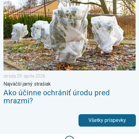
streda 29. apríla 2026
Najväčší jarný strašiak
Ako účinne ochrániť úrodu pred
mrazmi?
Všetky príspevky