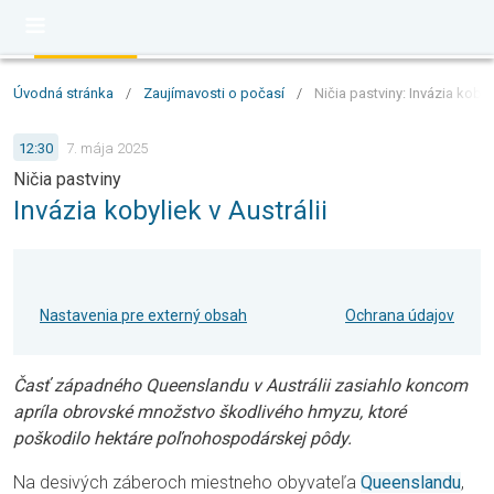
Úvodná stránka
/
Zaujímavosti o počasí
/
Ničia pastviny: Invázia kobyli
12:30
7. mája 2025
Ničia pastviny
Invázia kobyliek v Austrálii
Nastavenia pre externý obsah
Ochrana údajov
Časť západného Queenslandu v Austrálii zasiahlo koncom
apríla obrovské množstvo škodlivého hmyzu, ktoré
poškodilo hektáre poľnohospodárskej pôdy.
Na desivých záberoch miestneho obyvateľa
Queenslandu
,