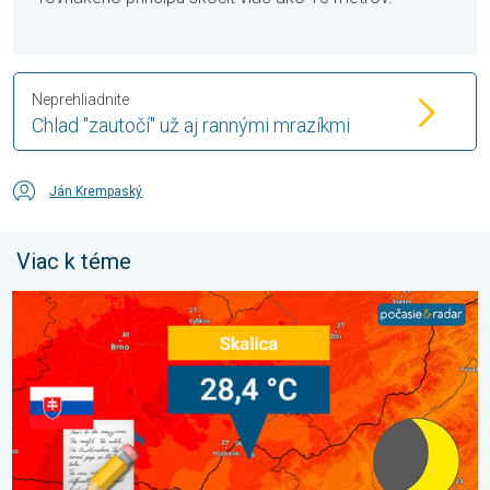
Neprehliadnite
Chlad "zautočí" už aj rannými mrazíkmi
Ján Krempaský
Viac k téme
Bol prekonaný rekord minimálnej teploty. Extrémne horúčavy 20