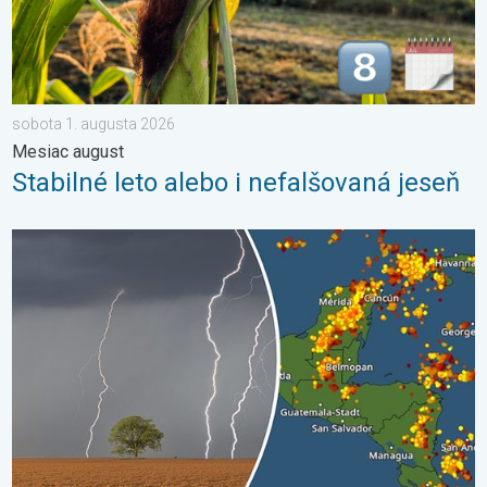
sobota 1. augusta 2026
Mesiac august
Stabilné leto alebo i nefalšovaná jeseň
Milióny stromov údermi bleskov hynú. Štúdia zistila. . . sobota 