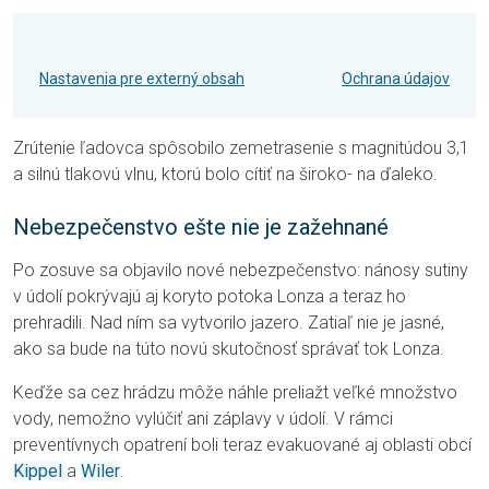
Nastavenia pre externý obsah
Ochrana údajov
Zrútenie ľadovca spôsobilo zemetrasenie s magnitúdou 3,1
a silnú tlakovú vlnu, ktorú bolo cítiť na široko- na ďaleko.
Nebezpečenstvo ešte nie je zažehnané
Po zosuve sa objavilo nové nebezpečenstvo: nánosy sutiny
v údolí pokrývajú aj koryto potoka Lonza a teraz ho
prehradili. Nad ním sa vytvorilo jazero. Zatiaľ nie je jasné,
ako sa bude na túto novú skutočnosť správať tok Lonza.
Keďže sa cez hrádzu môže náhle preliažt veľké množstvo
vody, nemožno vylúčiť ani záplavy v údolí. V rámci
preventívnych opatrení boli teraz evakuované aj oblasti obcí
Kippel
a
Wiler
.