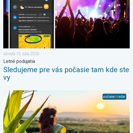
streda 15. júla 2026
Letné podujatia
Sledujeme pre vás počasie tam kde ste
vy
Stabilné leto alebo i nefalšovaná jeseň. Mesiac august. . . so