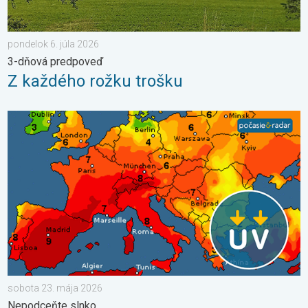
pondelok 6. júla 2026
3-dňová predpoveď
Z každého rožku trošku
UV index stúpa už poriadne vysoko. Nepodceňte slnko. . . so
sobota 23. mája 2026
Nepodceňte slnko