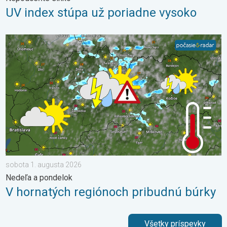
UV index stúpa už poriadne vysoko
V hornatých regiónoch pribudnú búrky. Nedeľa a pondelok. . .
sobota 1. augusta 2026
Nedeľa a pondelok
V hornatých regiónoch pribudnú búrky
Všetky príspevky