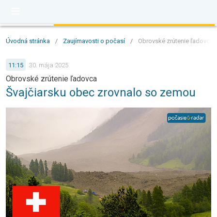
Úvodná stránka
/
Zaujímavosti o počasí
/
Obrovské zrútenie ľadovca:
11:15
30. mája 2025
Obrovské zrútenie ľadovca
Švajčiarsku obec zrovnalo so zemou