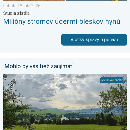
sobota 18. júla 2026
Štúdia zistila
Milióny stromov údermi bleskov hynú
Všetky správy o počasí
Mohlo by vás tiež zaujímať
Z každého rožku trošku. 3-dňová predpoveď. . . pondelok 6. j