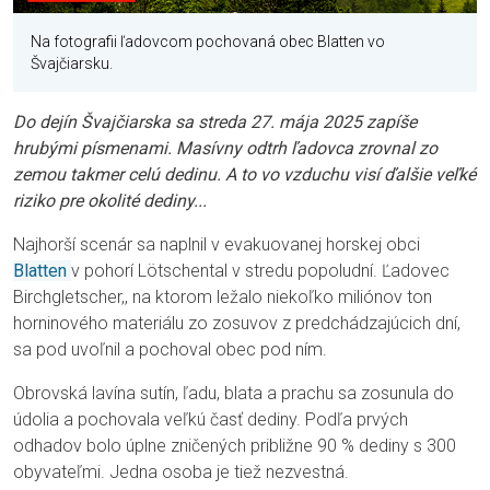
Na fotografii ľadovcom pochovaná obec Blatten vo
Švajčiarsku.
Do dejín Švajčiarska sa streda 27. mája 2025 zapíše
hrubými písmenami. Masívny odtrh ľadovca zrovnal zo
zemou takmer celú dedinu. A to vo vzduchu visí ďalšie veľké
riziko pre okolité dediny...
Najhorší scenár sa naplnil v evakuovanej horskej obci
Blatten
v pohorí Lötschental v stredu popoludní. Ľadovec
Birchgletscher,, na ktorom ležalo niekoľko miliónov ton
horninového materiálu zo zosuvov z predchádzajúcich dní,
sa pod uvoľnil a pochoval obec pod ním.
Obrovská lavína sutín, ľadu, blata a prachu sa zosunula do
údolia a pochovala veľkú časť dediny. Podľa prvých
odhadov bolo úplne zničených približne 90 % dediny s 300
obyvateľmi. Jedna osoba je tiež nezvestná.