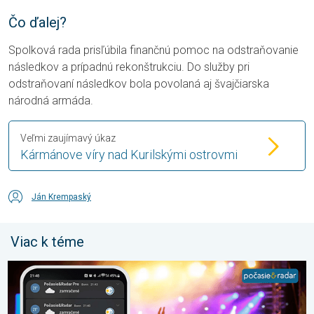
Čo ďalej?
Spolková rada prisľúbila finančnú pomoc na odstraňovanie
následkov a prípadnú rekonštrukciu. Do služby pri
odstraňovaní následkov bola povolaná aj švajčiarska
národná armáda.
Veľmi zaujímavý úkaz
Kármánove víry nad Kurilskými ostrovmi
Ján Krempaský
Viac k téme
Sledujeme pre vás počasie tam kde ste vy. Letné podujatia. . . 