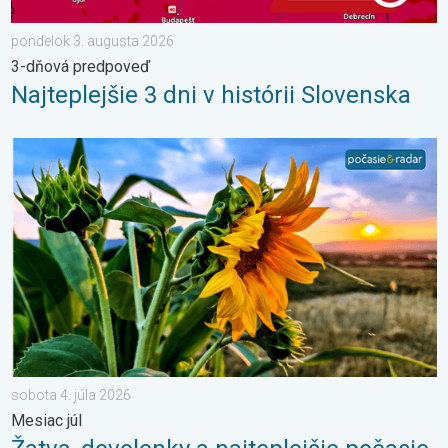
pondelok 3. augusta 2026
3-dňová predpoveď
Najteplejšie 3 dni v histórii Slovenska
Žatva, dovolenky a najteplejšie počasie. Mesiac júl. . . sobota 
sobota 4. júla 2026
Mesiac júl