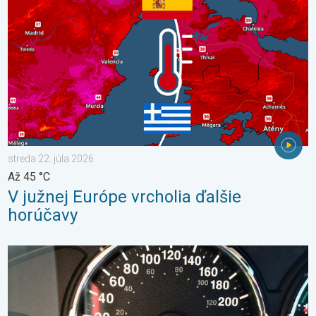
streda 22. júla 2026
Až 45 °C
V južnej Európe vrcholia ďalšie
horúčavy
Je teplota vo vašom aute reálna?. Nenechajte sa oklamať. . . š