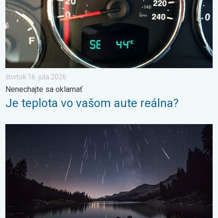
štvrtok 16. júla 2026
Nenechajte sa oklamať
Je teplota vo vašom aute reálna?
Začína obdobie padajúcich hviezd. Vrchol v auguste. . . piatok 