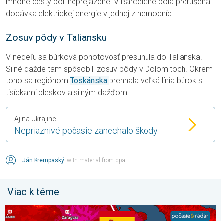
mnohé cesty boli neprejazdné. V Barcelone bola prerušená
dodávka elektrickej energie v jednej z nemocníc.
Zosuv pôdy v Taliansku
V nedeľu sa búrková pohotovosť presunula do Talianska.
Silné dažde tam spôsobili zosuv pôdy v Dolomitoch. Okrem
toho sa regiónom
Toskánska
prehnala veľká línia búrok s
tisíckami bleskov a silným dažďom.
Aj na Ukrajine
Nepriaznivé počasie zanechalo škody
Ján Krempaský
with material from dpa
Viac k téme
V južnej Európe vrcholia ďalšie horúčavy. Až 45 °C. . . streda 22