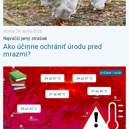
streda 29. apríla 2026
Najväčší jarný strašiak
Ako účinne ochrániť úrodu pred
mrazmi?
Najteplejšie 3 dni v histórii Slovenska. 3-dňová predpoveď. . 