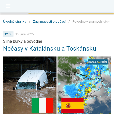
Úvodná stránka
/
Zaujímavosti o počasí
/
Povodne v známych letovisk
12:00
15. júla 2025
Silné búrky a povodne
Nečasy v Katalánsku a Toskánsku