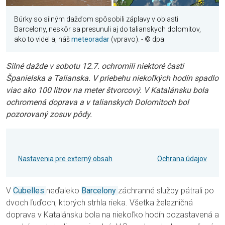
Búrky so silným dažďom spôsobili záplavy v oblasti
Barcelony, neskôr sa presunuli aj do talianskych dolomitov,
ako to videl aj náš
meteoradar
(vpravo).
- © dpa
Silné dažde v sobotu 12.7. ochromili niektoré časti
Španielska a Talianska. V priebehu niekoľkých hodín spadlo
viac ako 100 litrov na meter štvorcový. V Katalánsku bola
ochromená doprava a v talianskych Dolomitoch bol
pozorovaný zosuv pôdy.
Nastavenia pre externý obsah
Ochrana údajov
V
Cubelles
neďaleko
Barcelony
záchranné služby pátrali po
dvoch ľuďoch, ktorých strhla rieka.
Všetka železničná
doprava v Katalánsku bola na niekoľko hodín pozastavená a