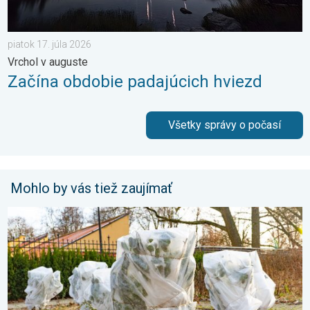
piatok 17. júla 2026
Vrchol v auguste
Začína obdobie padajúcich hviezd
Všetky správy o počasí
Mohlo by vás tiež zaujímať
Ako účinne ochrániť úrodu pred mrazmi?. Najväčší jarný strašiak