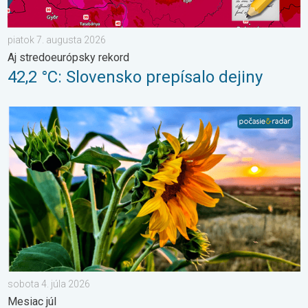
piatok 7. augusta 2026
Aj stredoeurópsky rekord
42,2 °C: Slovensko prepísalo dejiny
Žatva, dovolenky a najteplejšie počasie. Mesiac júl. . . sobota 
sobota 4. júla 2026
Mesiac júl