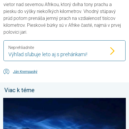
vietor nad severnou Afrikou, ktorý dvíha tony prachu a
piesku do výšky niekoľkých kilometrov. Vhodný stúpavý
prúd potom prenáša jemný prach na vzdialenosť tisícov
kilometrov. Pieskové búrky sú v Afrike časté, najmä v prvej
polovici jari.
Neprehliadnite
Výhľad sľubuje leto aj s prehánkami!
Ján Krempaský
Viac k téme
Začína čas nočných svietiacich oblakov. Trblietavé závoje. . . 