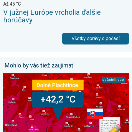
Až 45 °C
V južnej Európe vrcholia ďalšie
horúčavy
Všetky správy o počasí
Mohlo by vás tiež zaujímať
42,2 °C: Slovensko prepísalo dejiny. Aj stredoeurópsky rekord. 