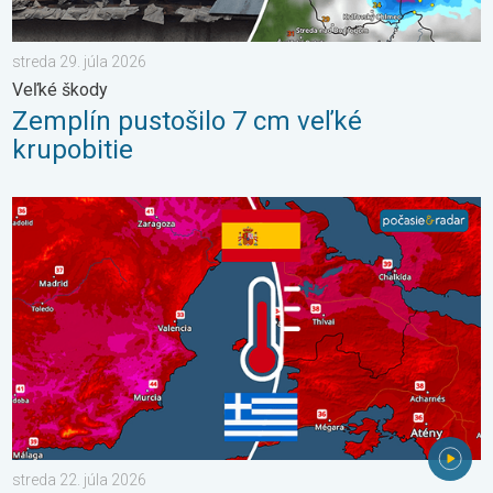
streda 29. júla 2026
Veľké škody
Zemplín pustošilo 7 cm veľké
krupobitie
V južnej Európe vrcholia ďalšie horúčavy. Až 45 °C. . . streda 22
streda 22. júla 2026