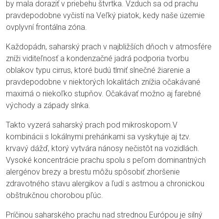
by mala doraziť v priebehu štvrtka. Vzduch sa od prachu
pravdepodobne vyčistí na Veľký piatok, kedy naše územie
ovplyvní frontálna zóna.
Každopádn, saharský prach v najbližších dňoch v atmosfére
zníži viditeľnosť a kondenzačné jadrá podporia tvorbu
oblakov typu cirrus, ktoré budú tlmiť slnečné žiarenie a
pravdepodobne v niektorých lokalitách znížia očakávané
maximá o niekoľko stupňov. Očakávať možno aj farebné
východy a západy slnka.
Takto vyzerá saharský prach pod mikroskopom.V
kombinácii s lokálnymi prehánkami sa vyskytuje aj tzv.
krvavý dážď, ktorý vytvára nánosy nečistôt na vozidlách.
Vysoké koncentrácie prachu spolu s peľom dominantných
alergénov brezy a brestu môžu spôsobiť zhoršenie
zdravotného stavu alergikov a ľudí s astmou a chronickou
obštrukčnou chorobou pľúc.
Príčinou saharského prachu nad strednou Európou je silný