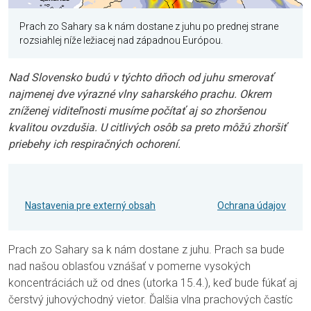
Prach zo Sahary sa k nám dostane z juhu po prednej strane
rozsiahlej níže ležiacej nad západnou Európou.
Nad Slovensko budú v týchto dňoch od juhu smerovať
najmenej dve výrazné vlny saharského prachu. Okrem
zníženej viditeľnosti musíme počítať aj so zhoršenou
kvalitou ovzdušia. U citlivých osôb sa preto môžú zhoršiť
priebehy ich respiračných ochorení.
Nastavenia pre externý obsah
Ochrana údajov
Prach zo Sahary sa k nám dostane z juhu. Prach sa bude
nad našou oblasťou vznášať v pomerne vysokých
koncentráciách už od dnes (utorka 15.4.), keď bude fúkať aj
čerstvý juhovýchodný vietor. Ďalšia vlna prachových častíc