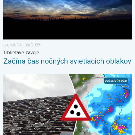
utorok 14. júla 2026
Trblietavé závoje
Začína čas nočných svietiacich oblakov
Zemplín pustošilo 7 cm veľké krupobitie. Veľké škody. . . stred