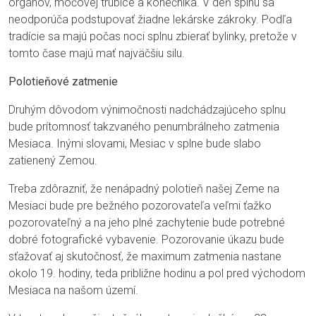
orgánov, močovej trubice a konečníka. V deň splnu sa
neodporúča podstupovať žiadne lekárske zákroky. Podľa
tradície sa majú počas noci splnu zbierať bylinky, pretože v
tomto čase majú mať najväčšiu silu.
Polotieňové zatmenie
Druhým dôvodom výnimočnosti nadchádzajúceho splnu
bude prítomnosť takzvaného penumbrálneho zatmenia
Mesiaca. Inými slovami, Mesiac v splne bude slabo
zatienený Zemou.
Treba zdôrazniť, že nenápadný polotieň našej Zeme na
Mesiaci bude pre bežného pozorovateľa veľmi ťažko
pozorovateľný a na jeho plné zachytenie bude potrebné
dobré fotografické vybavenie. Pozorovanie úkazu bude
sťažovať aj skutočnosť, že maximum zatmenia nastane
okolo 19. hodiny, teda približne hodinu a pol pred východom
Mesiaca na našom území.