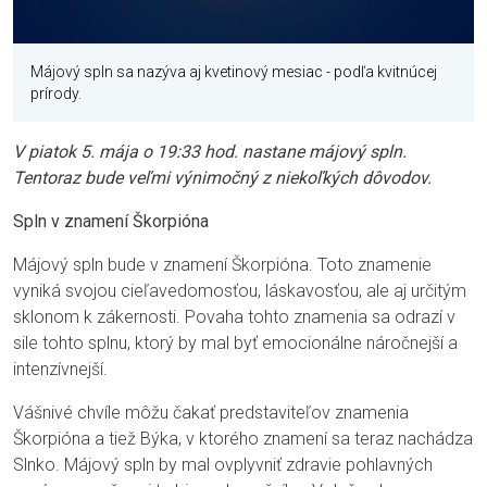
Májový spln sa nazýva aj kvetinový mesiac - podľa kvitnúcej
prírody.
V piatok 5. mája o 19:33 hod. nastane májový spln.
Tentoraz bude veľmi výnimočný z niekoľkých dôvodov.
Spln v znamení Škorpióna
Májový spln bude v znamení Škorpióna. Toto znamenie
vyniká svojou cieľavedomosťou, láskavosťou, ale aj určitým
sklonom k zákernosti. Povaha tohto znamenia sa odrazí v
sile tohto splnu, ktorý by mal byť emocionálne náročnejší a
intenzívnejší.
Vášnivé chvíle môžu čakať predstaviteľov znamenia
Škorpióna a tiež Býka, v ktorého znamení sa teraz nachádza
Slnko. Májový spln by mal ovplyvniť zdravie pohlavných