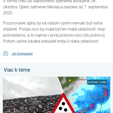
V tomto roku sa čiastočného zatmenia dočkáme 28.
októbra. Úplné zatmenie Mesiaca nastane až 7. septembra
2025.
Pozorovanie splnu by na našom území nemalo byť extra
sťažené. Počas noci by mala byť len malá oblačnosť. resp.
polooblačno, a to najmä v prvej polovici noci (do polnoci).
Potom začne lokálne pribúdať hmla či nízka oblačnosť.
Ján Krempaský
Viac k téme
Zemplín pustošilo 7 cm veľké krupobitie. Veľké škody. . . stred