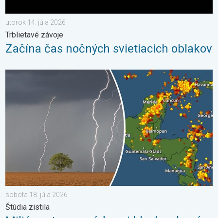
utorok 14. júla 2026
Trblietavé závoje
Začína čas nočných svietiacich oblakov
Milióny stromov údermi bleskov hynú. Štúdia zistila. . . sobota 
sobota 18. júla 2026
Štúdia zistila