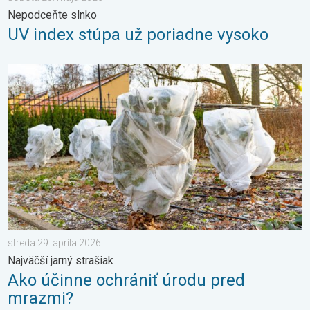
Nepodceňte slnko
UV index stúpa už poriadne vysoko
Ako účinne ochrániť úrodu pred mrazmi?. Najväčší jarný strašiak
streda 29. apríla 2026
Najväčší jarný strašiak
Ako účinne ochrániť úrodu pred
mrazmi?