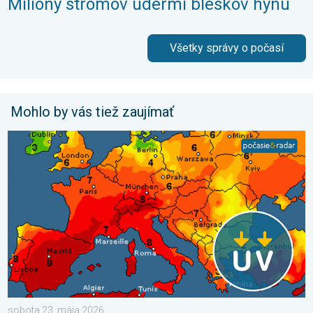
Milióny stromov údermi bleskov hynú
Všetky správy o počasí
Mohlo by vás tiež zaujímať
UV index stúpa už poriadne vysoko. Nepodceňte slnko. . . so
sobota 23. mája 2026