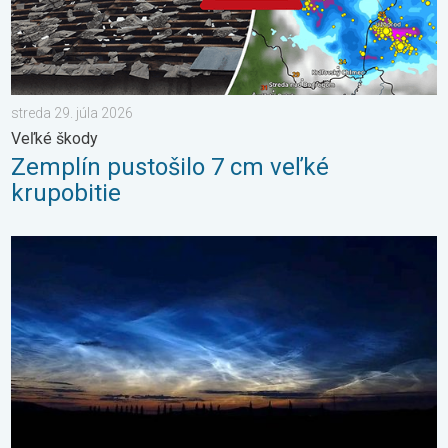
streda 29. júla 2026
Veľké škody
Zemplín pustošilo 7 cm veľké
krupobitie
Začína čas nočných svietiacich oblakov. Trblietavé závoje. . . 