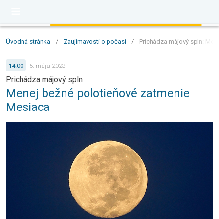
Úvodná stránka
/
Zaujímavosti o počasí
/
Prichádza májový spln: Men
14:00
5. mája 2023
Prichádza májový spln
Menej bežné polotieňové zatmenie
Mesiaca