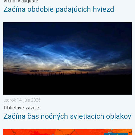
Vrchol v auguste
Začína obdobie padajúcich hviezd
Začína čas nočných svietiacich oblakov. Trblietavé závoje. . . 
utorok 14. júla 2026
Trblietavé závoje
Začína čas nočných svietiacich oblakov
Bol prekonaný rekord minimálnej teploty. Extrémne horúčavy 20