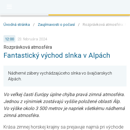
Úvodná stránka
/
Zaujímavosti o počasí
/
Rozprávková atmosféra: Fan
12:00
23. februára 2024
Rozprávková atmosféra
Fantastický východ slnka v Alpách
Nádherné zábery vychádzajúceho slnka vo švajčiarskych
Alpách.
Vo veľkej časti Európy úplne chýba pravá zimná atmosféra.
Jednou z výnimiek zostávajú vyššie položené oblasti Álp.
Vo výške okolo 3 500 metrov je napriek všetkému nádherná
zimná atmosféra.
Krása zimnej horskej krajiny sa prejavuje najmä pri východe