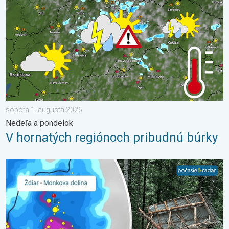
sobota 1. augusta 2026
Nedeľa a pondelok
V hornatých regiónoch pribudnú búrky
2 roky od smrteľného zosuvu v Tatrách. Stopy sú stále viditeľné