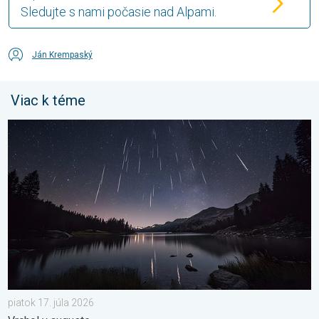
Sledujte s nami počasie nad Alpami.
Ján Krempaský
Viac k téme
Začína obdobie padajúcich hviezd. Vrchol v auguste. . . piatok 
piatok 17. júla 2026