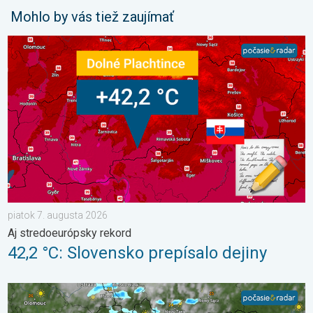
Mohlo by vás tiež zaujímať
42,2 °C: Slovensko prepísalo dejiny. Aj stredoeurópsky rekord. 
piatok 7. augusta 2026
Aj stredoeurópsky rekord
42,2 °C: Slovensko prepísalo dejiny
V hornatých regiónoch pribudnú búrky. Nedeľa a pondelok. . .